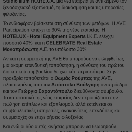
Studio Illum HO.RE.CA,
μια νέα εταιρεία με αντικείμενο τον
ξενοδοχειακό εξοπλισμό, τη διακόσμηση και τις υπηρεσίες
φιλοξενίας.
Το ενδιαφέρον βρίσκεται στη σύνθεση των μετόχων. Η AVE
Participation κατέχει το 30% της νέας εταιρείας. Η
HOTELUX - Hotel Equipment Experts
Ι.Κ.Ε. ελέγχει
ποσοστό 40%, και η
CELEBRATE Real Estate
Μονοπρόσωπη
Α.Ε. το υπόλοιπο 30%.
Αν και η συμμετοχή της AVE θα μπορούσε να εκληφθεί ως
μια ακόμη επενδυτική τοποθέτηση, η σύνθεση του πρώτου
διοικητικού συμβουλίου δείχνει κάτι περισσότερο. Στην
προεδρία τοποθετείται ο
Θωμάς Ρούμπας
της AVE,
πλαισιωμένος από τον
Απόστολο Βούλγαρη
αντιπρόεδρο
και τον
Γεώργιο Σαραντόπουλο
διευθύνοντα σύμβουλο.
Το καταστατικό της νέας εταιρείας δεν περιορίζεται στην
πώληση επίπλων και εξοπλισμού, αλλά εκτείνεται σε
συμβουλευτικές υπηρεσίες, ανακαινίσεις, επενδύσεις και
συμμετοχές σε επιχειρήσεις φιλοξενίας.
Και ενώ οι δύο αυτές κινήσεις μπορούν να θεωρηθούν