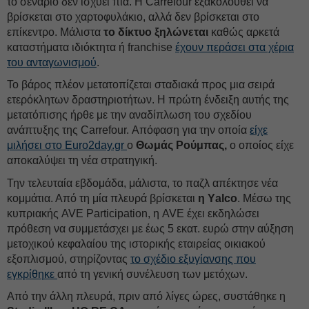
το σενάριο δεν ισχύει πια. Η Carrefour εξακολουθεί να
βρίσκεται στο χαρτοφυλάκιο, αλλά δεν βρίσκεται στο
επίκεντρο. Μάλιστα
το δίκτυο ξηλώνεται
καθώς αρκετά
καταστήματα ιδιόκτητα ή franchise
έχουν περάσει στα χέρια
του ανταγωνισμού
.
Το βάρος πλέον μετατοπίζεται σταδιακά προς μια σειρά
ετερόκλητων δραστηριοτήτων. Η πρώτη ένδειξη αυτής της
μετατόπισης ήρθε με την αναδίπλωση του σχεδίου
ανάπτυξης της Carrefour. Απόφαση για την οποία
είχε
μιλήσει στο Euro2day.gr
ο
Θωμάς Ρούμπας,
ο οποίος είχε
αποκαλύψει τη νέα στρατηγική.
Την τελευταία εβδομάδα, μάλιστα, το παζλ απέκτησε νέα
κομμάτια. Από τη μία πλευρά βρίσκεται
η Υalco
. Μέσω της
κυπριακής AVE Participation, η AVE έχει εκδηλώσει
πρόθεση να συμμετάσχει με έως 5 εκατ. ευρώ στην αύξηση
μετοχικού κεφαλαίου της ιστορικής εταιρείας οικιακού
εξοπλισμού, στηρίζοντας
το σχέδιο εξυγίανσης που
εγκρίθηκε
από τη γενική συνέλευση των μετόχων.
Από την άλλη πλευρά, πριν από λίγες ώρες, συστάθηκε η