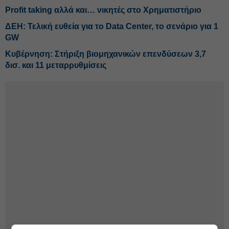
Profit taking αλλά και… νικητές στο Χρηματιστήριο
ΔΕΗ: Τελική ευθεία για το Data Center, το σενάριο για 1
GW
Κυβέρνηση: Στήριξη βιομηχανικών επενδύσεων 3,7
δισ. και 11 μεταρρυθμίσεις