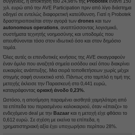
συγγενείς, η απόκτηση του 24,98% της
Probotek
έναντι 150
χιλ. ευρώ από την AVE Participation πριν από λίγο διάστημα
οδηγεί σε εντελώς διαφορετική κατεύθυνση. Γιατί η Probotek
δραστηριοποιείται στην αγορά των
drones
και των
autonomous operations
, αναπτύσσοντας λογισμικό,
συστήματα τεχνητής νοημοσύνης και υποδομές που
απευθύνονται τόσο στον ιδιωτικό όσο και στον δημόσιο
τομέα.
Όλες αυτές οι επενδυτικές κινήσεις της AVE σκιαγραφούν
έναν όμιλο που αναζητά σημεία εισόδου εκεί όπου διακρίνει
ευκαιρίες ανάπτυξης. Μια σειρά τοποθετήσεων χωρίς μέχρι
στιγμής σαφή συνεκτικό ιστό. Πάντως στο ταμπλό η τιμή της
μετοχής έκλεισε την Παρασκευή στο 0,441 ευρώ,
καταγράφοντας
οριακή άνοδο 0,23%.
Ωστόσο, η αποτίμηση παραμένει αισθητά χαμηλότερη από
τα επίπεδα του περασμένου καλοκαιριού, όταν «έπαιζε» το
ενδεχόμενο deal με την
Bazaar
και η μετοχή είχε φθάσει το
0,612 ευρώ. Σε σχέση με εκείνα τα επίπεδα, η
χρηματιστηριακή αξία έχει υποχωρήσει περίπου 28%.