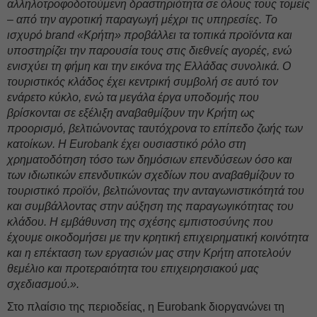
αλληλοτροφοδοτούμενη δραστηριότητα σε όλους τους τομείς
– από την αγροτική παραγωγή μέχρι τις υπηρεσίες. Το
ισχυρό brand «Κρήτη» προβάλλει τα τοπικά προϊόντα και
υποστηρίζει την παρουσία τους στις διεθνείς αγορές, ενώ
ενισχύει τη φήμη και την εικόνα της Ελλάδας συνολικά. Ο
τουριστικός κλάδος έχει κεντρική συμβολή σε αυτό τον
ενάρετο κύκλο, ενώ τα μεγάλα έργα υποδομής που
βρίσκονται σε εξέλιξη αναβαθμίζουν την Κρήτη ως
προορισμό, βελτιώνοντας ταυτόχρονα το επίπεδο ζωής των
κατοίκων. Η Eurobank έχει ουσιαστικό ρόλο στη
χρηματοδότηση τόσο των δημόσιων επενδύσεων όσο και
των ιδιωτικών επενδυτικών σχεδίων που αναβαθμίζουν το
τουριστικό προϊόν, βελτιώνοντας την ανταγωνιστικότητά του
και συμβάλλοντας στην αύξηση της παραγωγικότητας του
κλάδου. Η εμβάθυνση της σχέσης εμπιστοσύνης που
έχουμε οικοδομήσει με την κρητική επιχειρηματική κοινότητα
και η επέκταση των εργασιών μας στην Κρήτη αποτελούν
θεμέλιο και προτεραιότητα του επιχειρησιακού μας
σχεδιασμού.».
Στο πλαίσιο της περιοδείας, η Eurobank διοργανώνει τη