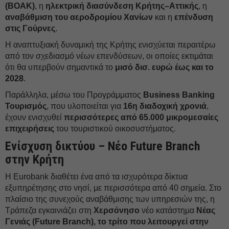
(ΒΟΑΚ)
, η
ηλεκτρική διασύνδεση Κρήτης–Αττικής
, η
αναβάθμιση του αεροδρομίου Χανίων
και η
επένδυση
στις Γούρνες
.
Η αναπτυξιακή δυναμική της Κρήτης ενισχύεται περαιτέρω
από τον σχεδιασμό νέων επενδύσεων, οι οποίες εκτιμάται
ότι θα υπερβούν σημαντικά το
μισό δισ. ευρώ έως και το
2028
.
Παράλληλα, μέσω του Προγράμματος
Business
Banking
Τουρισμός
, που υλοποιείται για
16η διαδοχική χρονιά
,
έχουν ενισχυθεί
περισσότερες
από 65.000 μικρομεσαίες
επιχειρήσεις
του τουριστικού οικοσυστήματος.
Ενίσχυση δικτύου
– Νέο
Future
Branch
στην Κρήτη
Η Eurobank διαθέτει ένα από τα ισχυρότερα δίκτυα
εξυπηρέτησης στο νησί, με περισσότερα από 40 σημεία. Στο
πλαίσιο της συνεχούς αναβάθμισης των υπηρεσιών της, η
Τράπεζα εγκαινιάζει στη
Χερσόνησο
νέο κατάστημα
Νέας
Γενιάς (
Future
Branch
), το τρίτο που λειτουργεί στην