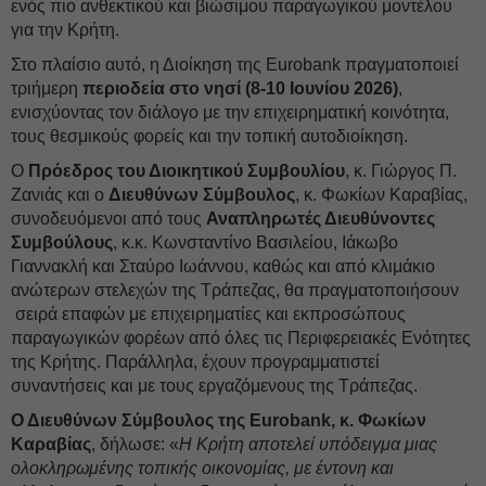
ενός πιο ανθεκτικού και βιώσιμου παραγωγικού μοντέλου
για την Κρήτη.
Στο πλαίσιο αυτό, η Διοίκηση της Eurobank πραγματοποιεί
τριήμερη
περιοδεία στο νησί (8-10 Ιουνίου 2026)
,
ενισχύοντας τον διάλογο με την επιχειρηματική κοινότητα,
τους θεσμικούς φορείς και την τοπική αυτοδιοίκηση.
Ο
Πρόεδρος του Διοικητικού Συμβουλίου
, κ. Γιώργος Π.
Ζανιάς και ο
Διευθύνων Σύμβουλος
, κ. Φωκίων Καραβίας,
συνοδευόμενοι από τους
Αναπληρωτές Διευθύνοντες
Συμβούλους
, κ.κ. Κωνσταντίνο Βασιλείου, Ιάκωβο
Γιαννακλή και Σταύρο Ιωάννου, καθώς και από κλιμάκιο
ανώτερων στελεχών της Τράπεζας, θα πραγματοποιήσουν
σειρά επαφών με επιχειρηματίες και εκπροσώπους
παραγωγικών φορέων από όλες τις Περιφερειακές Ενότητες
της Κρήτης. Παράλληλα, έχουν προγραμματιστεί
συναντήσεις και με τους εργαζόμενους της Τράπεζας.
Ο Διευθύνων Σύμβουλος της
Eurobank
, κ. Φωκίων
Καραβίας
, δήλωσε: «
Η Κρήτη αποτελεί υπόδειγμα μιας
ολοκληρωμένης τοπικής οικονομίας, με έντονη και