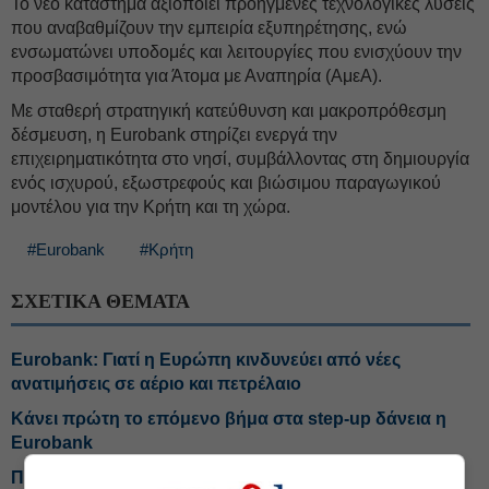
Το νέο κατάστημα αξιοποιεί προηγμένες τεχνολογικές λύσεις
που αναβαθμίζουν την εμπειρία εξυπηρέτησης, ενώ
ενσωματώνει υποδομές και λειτουργίες που ενισχύουν την
προσβασιμότητα για Άτομα με Αναπηρία (ΑμεΑ).
Με σταθερή στρατηγική κατεύθυνση και μακροπρόθεσμη
δέσμευση, η Eurobank στηρίζει ενεργά την
επιχειρηματικότητα στο νησί, συμβάλλοντας στη δημιουργία
ενός ισχυρού, εξωστρεφούς και βιώσιμου παραγωγικού
μοντέλου για την Κρήτη και τη χώρα.
#Eurobank
#Κρήτη
ΣΧΕΤΙΚΑ ΘΕΜΑΤΑ
Eurobank: Γιατί η Ευρώπη κινδυνεύει από νέες
ανατιμήσεις σε αέριο και πετρέλαιο
Κάνει πρώτη το επόμενο βήμα στα step-up δάνεια η
Eurobank
Πιερρακάκης: Η νησιωτικότητα τεράστιο αναπτυξιακό