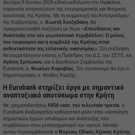
Δευτέρα 8 Ιουνίου 2026 ειδική εκδήλωση στο Ηράκλειο,
παρουσία εκπροσώπων της επιχειρηματικής και θεσμικής
κοινότητας της Κρήτης. Με τη συμμετοχή του Αντιπροέδρου
της Κυβέρνησης, κ.
Κωστή Χατζηδάκη
, θα
πραγματοποιηθεί συζήτηση με θέμα: «
Επενδύσεις και
Ανάπτυξη στο νέο γεωπολιτικό περιβάλλον: Ο ρόλος
του τουρισμού και η συμβολή της Κρήτης στην
ανθεκτικότητα της ελληνικής οικονομίας
». Στη συζήτηση
θα συμμετάσχουν επίσης η Πρόεδρος του Δ.Σ. του ΣΕΤΕ, κα
Αγάπη Σμπώκου
, και ο Διευθύνων Σύμβουλος της
Eurobank, κ.
Φωκίων Καραβίας
. Τον συντονισμό θα έχει ο
δημοσιογράφος κ. Φοίβος Καρζής.
Η
Eurobank
στηρίζει έργα με σημαντικό
αναπτυξιακό αποτύπωμα στην Κρήτη
Με χρηματοδοτήσεις
€650 εκατ. την τελευταία τριετία
, η
Eurobank διαδραματίζει καθοριστικό ρόλο στην υλοποίηση
σημαντικών έργων υποδομών και ανάπτυξης που
συμβάλλουν στον μετασχηματισμό του νησιού. Μεταξύ
αυτών περιλαμβάνονται ο
Βόρειος Οδικός Άξονας Κρήτης