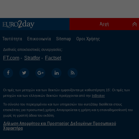
Αρχή
Ταυτότητα
Επικοινωνία
Sitemap
Οροι Χρήσης
Διεθνείς αποκλειστικές συνεργασίες:
FT.com
Stratfor
Factset
Οι τιμές των μετοχών και των δεικτών εμφανίζονται με καθυστέρηση 15’. Οι τιμές των
μετοχών και των ελληνικών δεικτών προέρχονται από την
InBroker
Το σύνολο του περιεχομένου και των υπηρεσιών του euro2day διατίθεται στους
επισκέπτες για προσωπική χρήση. Απαγορεύεται η χρήση και η επαναδημοσίευσή του
χωρίς τη γραπτή άδεια του εκδότη.
Δήλωση Απορρήτου και Προστασίας Δεδομένων Προσωπικού
Χαρακτήρα