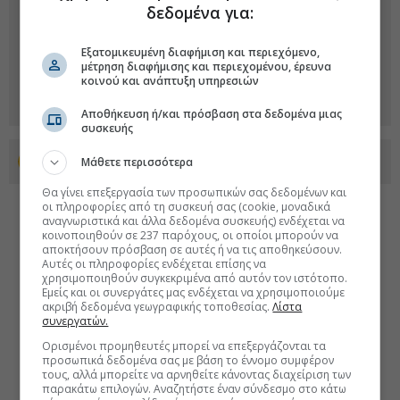
δεδομένα για:
Εξατομικευμένη διαφήμιση και περιεχόμενο,
μέτρηση διαφήμισης και περιεχομένου, έρευνα
κοινού και ανάπτυξη υπηρεσιών
Αποθήκευση ή/και πρόσβαση στα δεδομένα μιας
συσκευής
Προσθέστε το euro2day.gr στο Discover
Μάθετε περισσότερα
Θα γίνει επεξεργασία των προσωπικών σας δεδομένων και
οι πληροφορίες από τη συσκευή σας (cookie, μοναδικά
αναγνωριστικά και άλλα δεδομένα συσκευής) ενδέχεται να
κοινοποιηθούν σε 237 παρόχους, οι οποίοι μπορούν να
αποκτήσουν πρόσβαση σε αυτές ή να τις αποθηκεύσουν.
Αυτές οι πληροφορίες ενδέχεται επίσης να
χρησιμοποιηθούν συγκεκριμένα από αυτόν τον ιστότοπο.
Εμείς και οι συνεργάτες μας ενδέχεται να χρησιμοποιούμε
ακριβή δεδομένα γεωγραφικής τοποθεσίας.
Λίστα
συνεργατών.
Ορισμένοι προμηθευτές μπορεί να επεξεργάζονται τα
προσωπικά δεδομένα σας με βάση το έννομο συμφέρον
τους, αλλά μπορείτε να αρνηθείτε κάνοντας διαχείριση των
παρακάτω επιλογών. Αναζητήστε έναν σύνδεσμο στο κάτω