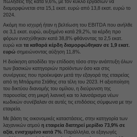
πωλήσεις της κατά 9,6%, με τον κύκλο εργασιών να
διαμορφώνεται στα 15,1 εκατ. ευρώ από 13,8 εκατ. ευρώ το
2024.
Ακόμη πιο ισχυρή ήταν η βελτίωση του EBITDA που ανήλθε
σε 3,1 εκατ. ευρώ, αυξημένο κατά 29,2%, τα κέρδη προ
φόρων ενισχύθηκαν κατά 38,8% φθάνοντας τα 2,5 εκατ.
ευρώ και
τα καθαρά κέρδη διαμορφώθηκαν σε 1,9 εκατ.
ευρώ
σημειώνοντας αύξηση 11,8%.
Η διοίκηση αποδίδει την επίδοση τόσο στην ανάπτυξη όλων
των βασικών κατηγοριών προϊόντων όσο και στις
συνέργειες που προέκυψαν μετά την εξαγορά της εταιρείας
από τη Μπάρμπα Στάθης στα τέλη του 2023. Η αξιοποίηση
του δικτύου διανομής του ομίλου, η διεύρυνση της
παρουσίας στη μικρή λιανική και το λανσάρισμα νέων
κωδικών συνέβαλαν σε αυτές τις επιδόσεις σύμφωνα με την
εταιρεία.
Με βάση τις οικονομικές καταστάσεις, στην κατηγορία των
λαχανικών ατμού
η εταιρεία διατηρεί μερίδιο 73,9% σε
αξία, ενισχυμένο κατά 7%
. Παράλληλα, οι εξαγωγές