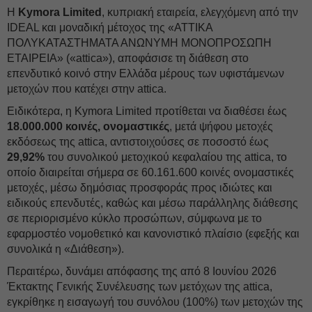
Η
Kymora Limited
, κυπριακή εταιρεία, ελεγχόμενη από την
IDEAL και μοναδική μέτοχος της «ΑΤΤΙΚΑ
ΠΟΛΥΚΑΤΑΣΤΗΜΑΤΑ ΑΝΩΝΥΜΗ ΜΟΝΟΠΡΟΣΩΠΗ
ΕΤΑΙΡΕΙΑ» («attica»), αποφάσισε τη διάθεση στο
επενδυτικό κοινό στην Ελλάδα μέρους των υφιστάμενων
μετοχών που κατέχει στην attica.
Ειδικότερα, η Kymora Limited προτίθεται να διαθέσει έως
18.000.000 κοινές, ονομαστικές
, μετά ψήφου μετοχές
εκδόσεως της attica, αντιστοιχούσες σε ποσοστό έως
29,92%
του συνολικού μετοχικού κεφαλαίου της attica, το
οποίο διαιρείται σήμερα σε 60.161.600 κοινές ονομαστικές
μετοχές, μέσω δημόσιας προσφοράς προς ιδιώτες και
ειδικούς επενδυτές, καθώς και μέσω παράλληλης διάθεσης
σε περιορισμένο κύκλο προσώπων, σύμφωνα με το
εφαρμοστέο νομοθετικό και κανονιστικό πλαίσιο (εφεξής και
συνολικά η «Διάθεση»).
Περαιτέρω, δυνάμει απόφασης της από 8 Ιουνίου 2026
Έκτακτης Γενικής Συνέλευσης των μετόχων της attica,
εγκρίθηκε η εισαγωγή του συνόλου (100%) των μετοχών της