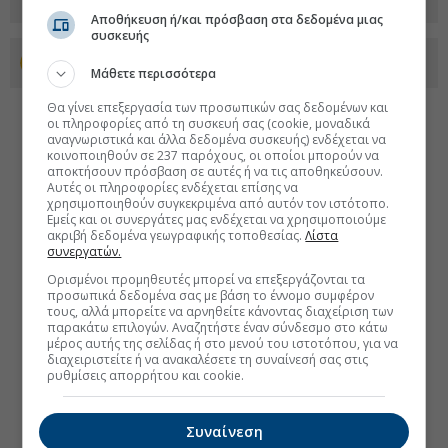
Αποθήκευση ή/και πρόσβαση στα δεδομένα μιας
συσκευής
Προσθέστε το euro2day.gr στο Discover
Μάθετε περισσότερα
Θα γίνει επεξεργασία των προσωπικών σας δεδομένων και
οι πληροφορίες από τη συσκευή σας (cookie, μοναδικά
αναγνωριστικά και άλλα δεδομένα συσκευής) ενδέχεται να
κοινοποιηθούν σε 237 παρόχους, οι οποίοι μπορούν να
αποκτήσουν πρόσβαση σε αυτές ή να τις αποθηκεύσουν.
Αυτές οι πληροφορίες ενδέχεται επίσης να
χρησιμοποιηθούν συγκεκριμένα από αυτόν τον ιστότοπο.
Εμείς και οι συνεργάτες μας ενδέχεται να χρησιμοποιούμε
ακριβή δεδομένα γεωγραφικής τοποθεσίας.
Λίστα
συνεργατών.
Ορισμένοι προμηθευτές μπορεί να επεξεργάζονται τα
προσωπικά δεδομένα σας με βάση το έννομο συμφέρον
τους, αλλά μπορείτε να αρνηθείτε κάνοντας διαχείριση των
παρακάτω επιλογών. Αναζητήστε έναν σύνδεσμο στο κάτω
μέρος αυτής της σελίδας ή στο μενού του ιστοτόπου, για να
διαχειριστείτε ή να ανακαλέσετε τη συναίνεσή σας στις
ρυθμίσεις απορρήτου και cookie.
Συναίνεση