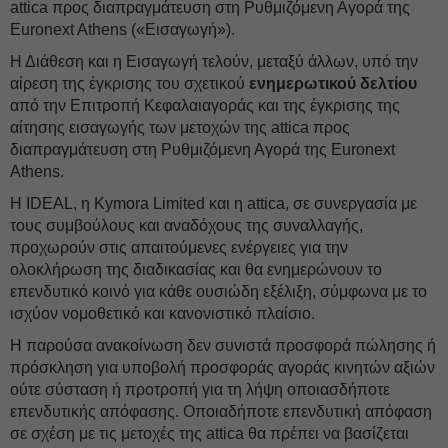
attica προς διαπραγμάτευση στη Ρυθμιζόμενη Αγορά της
Euronext Athens («Εισαγωγή»).
Η Διάθεση και η Εισαγωγή τελούν, μεταξύ άλλων, υπό την
αίρεση της έγκρισης του σχετικού
ενημερωτικού δελτίου
από την Επιτροπή Κεφαλαιαγοράς και της έγκρισης της
αίτησης εισαγωγής των μετοχών της attica προς
διαπραγμάτευση στη Ρυθμιζόμενη Αγορά της Euronext
Athens.
Η IDEAL, η Kymora Limited και η attica, σε συνεργασία με
τους συμβούλους και αναδόχους της συναλλαγής,
προχωρούν στις απαιτούμενες ενέργειες για την
ολοκλήρωση της διαδικασίας και θα ενημερώνουν το
επενδυτικό κοινό για κάθε ουσιώδη εξέλιξη, σύμφωνα με το
ισχύον νομοθετικό και κανονιστικό πλαίσιο.
Η παρούσα ανακοίνωση δεν συνιστά προσφορά πώλησης ή
πρόσκληση για υποβολή προσφοράς αγοράς κινητών αξιών
ούτε σύσταση ή προτροπή για τη λήψη οποιασδήποτε
επενδυτικής απόφασης. Οποιαδήποτε επενδυτική απόφαση
σε σχέση με τις μετοχές της attica θα πρέπει να βασίζεται