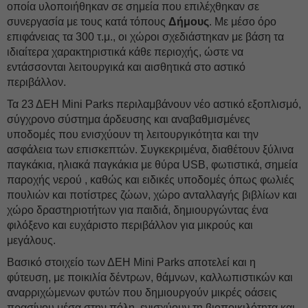
οποία υλοποιήθηκαν σε σημεία που επιλέχθηκαν σε
συνεργασία με τους κατά τόπους
Δήμους
. Με μέσο όρο
επιφάνειας τα 300 τ.μ., οι χώροι σχεδιάστηκαν με βάση τα
ιδιαίτερα χαρακτηριστικά κάθε περιοχής, ώστε να
εντάσσονται λειτουργικά και αισθητικά στο αστικό
περιβάλλον.
Τα 23 ΔΕH Mini Parks περιλαμβάνουν νέο αστικό εξοπλισμό,
σύγχρονο σύστημα άρδευσης και αναβαθμισμένες
υποδομές που ενισχύουν τη λειτουργικότητα και την
ασφάλεια των επισκεπτών. Συγκεκριμένα, διαθέτουν ξύλινα
παγκάκια, ηλιακά παγκάκια με θύρα USB, φωτιστικά, σημεία
παροχής νερού , καθώς και ειδικές υποδομές όπως φωλιές
πουλιών και ποτίστρες ζώων, χώρο ανταλλαγής βιβλίων και
χώρο δραστηριοτήτων για παιδιά, δημιουργώντας ένα
φιλόξενο και ευχάριστο περιβάλλον για μικρούς και
μεγάλους.
Βασικό στοιχείο των ΔΕH Mini Parks αποτελεί και η
φύτευση, με ποικιλία δέντρων, θάμνων, καλλωπιστικών και
αναρριχώμενων φυτών που δημιουργούν μικρές οάσεις
πρασίνου μέσα στην πόλη, ενισχύουν τη βιοποικιλότητα και