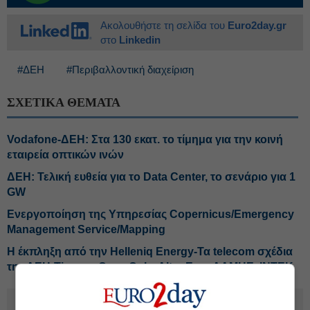
Ακολουθήστε τη σελίδα του
Euro2day.gr
στο
Linkedin
#ΔΕΗ
#Περιβαλλοντική διαχείριση
ΣΧΕΤΙΚΑ ΘΕΜΑΤΑ
Vodafone-ΔΕΗ: Στα 130 εκατ. το τίμημα για την κοινή
εταιρεία οπτικών ινών
ΔΕΗ: Τελική ευθεία για το Data Center, το σενάριο για 1
GW
Ενεργοποίηση της Υπηρεσίας Copernicus/Emergency
Management Service/Mapping
H έκπληξη από την Helleniq Energy-Τα telecom σχέδια
της ΔΕΗ-Tips για Coca Cola, Alter Ego, ΑΔΜΗΕ, ΙΝΤΕΚ