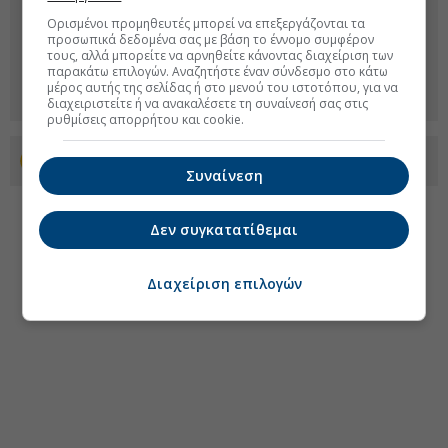
Ορισμένοι προμηθευτές μπορεί να επεξεργάζονται τα
προσωπικά δεδομένα σας με βάση το έννομο συμφέρον
τους, αλλά μπορείτε να αρνηθείτε κάνοντας διαχείριση των
παρακάτω επιλογών. Αναζητήστε έναν σύνδεσμο στο κάτω
μέρος αυτής της σελίδας ή στο μενού του ιστοτόπου, για να
διαχειριστείτε ή να ανακαλέσετε τη συναίνεσή σας στις
ρυθμίσεις απορρήτου και cookie.
Προσθέστε το euro2day.gr στο Discover
Συναίνεση
Δεν συγκατατίθεμαι
Διαχείριση επιλογών