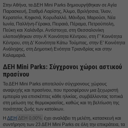
Στην Αθήνα, τα ΔΕH Mini Parks δημιουργήθηκαν σε Αγία
Παρασκευή, Σταθμό Λαρίσης, Άλιμο, Βριλήσσια, Ίλιον,
Κερατσίνι, Κηφισιά, Κορυδαλλό, Μάνδρα, Μαρούσι, Νέα
Ιωνία, Παλλήνη-Γέρακα, Πειραιά, Πέραμα, Πετρούπολη,
Πεύκη και Χαλάνδρι. Αντίστοιχα, στη Θεσσαλονίκη
υλοποιήθηκαν στην Α’ Κοινότητα Κέντρου, στη Γ’ Κοινότητα
Κέντρου, στη Δ’ Κοινότητα Κάτω Τούμπας, στην Ε’ Κοινότητα
Ανάληψης, στη Δημοτική Ενότητα Τριανδρίας και στην
Καλαμαριά.
ΔΕH Mini Parks: Σύγχρονοι χώροι αστικού
πρασίνου
Τα ΔΕH Mini Parks αποτελούν σύγχρονους χώρους
αναψυχής και πρασίνου, που προσφέρουν μια ξεχωριστή
εμπειρία για επισκέπτες κάθε ηλικίας, συμβάλλοντας τοπικά
στη μείωση της θερμοκρασίας, καθώς και τη βελτίωση της
ποιότητας ζωής των κατοίκων.
Η
ΔΕΗ
ΔΕΗ 0,00%
έχει αναλάβει τη μελέτη, κατασκευή και
συντήρηση των 23 ΔΕH Mini Parks σε όλη την επικράτεια, τα