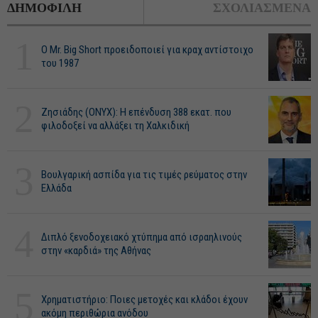
ΔΗΜΟΦΙΛΗ
ΣΧΟΛΙΑΣΜΕΝΑ
1
O Mr. Big Short προειδοποιεί για κραχ αντίστοιχο
του 1987
2
Ζησιάδης (ONYX): Η επένδυση 388 εκατ. που
φιλοδοξεί να αλλάξει τη Χαλκιδική
3
Βουλγαρική ασπίδα για τις τιμές ρεύματος στην
Ελλάδα
4
Διπλό ξενοδοχειακό χτύπημα από ισραηλινούς
στην «καρδιά» της Αθήνας
5
Χρηματιστήριο: Ποιες μετοχές και κλάδοι έχουν
ακόμη περιθώρια ανόδου