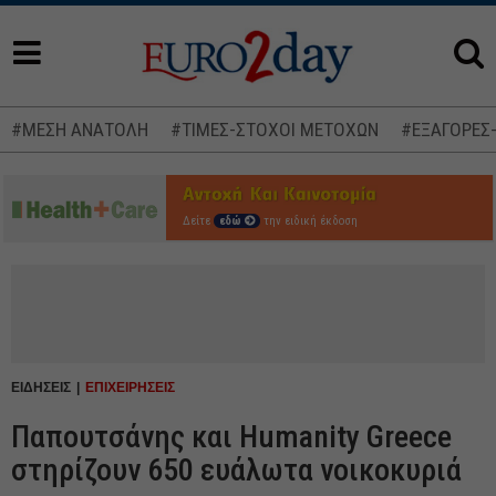
#ΜΕΣΗ ΑΝΑΤΟΛΗ
#ΤΙΜΕΣ-ΣΤΟΧΟΙ ΜΕΤΟΧΩΝ
#ΕΞΑΓΟΡΕΣ
Δείτε
εδώ
την ειδική έκδοση
ΕΙΔΗΣΕΙΣ
ΕΠΙΧΕΙΡΗΣΕΙΣ
Παπουτσάνης και Humanity Greece
στηρίζουν 650 ευάλωτα νοικοκυριά