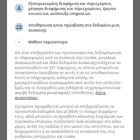
Εξατομικευμένη διαφήμιση και περιεχόμενο,
μέτρηση διαφήμισης και περιεχομένου, έρευνα
κοινού και ανάπτυξη υπηρεσιών
Αποθήκευση ή/και πρόσβαση στα δεδομένα μιας
συσκευής
Μάθετε περισσότερα
Θα γίνει επεξεργασία των προσωπικών σας δεδομένων και
οι πληροφορίες από τη συσκευή σας (cookie, μοναδικά
αναγνωριστικά και άλλα δεδομένα συσκευής) ενδέχεται να
κοινοποιηθούν σε 237 παρόχους, οι οποίοι μπορούν να
αποκτήσουν πρόσβαση σε αυτές ή να τις αποθηκεύσουν.
Αυτές οι πληροφορίες ενδέχεται επίσης να
χρησιμοποιηθούν συγκεκριμένα από αυτόν τον ιστότοπο.
Εμείς και οι συνεργάτες μας ενδέχεται να χρησιμοποιούμε
ακριβή δεδομένα γεωγραφικής τοποθεσίας.
Λίστα
συνεργατών.
Ορισμένοι προμηθευτές μπορεί να επεξεργάζονται τα
προσωπικά δεδομένα σας με βάση το έννομο συμφέρον
τους, αλλά μπορείτε να αρνηθείτε κάνοντας διαχείριση των
παρακάτω επιλογών. Αναζητήστε έναν σύνδεσμο στο κάτω
μέρος αυτής της σελίδας ή στο μενού του ιστοτόπου, για να
διαχειριστείτε ή να ανακαλέσετε τη συναίνεσή σας στις
ρυθμίσεις απορρήτου και cookie.