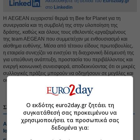
Ακολουθήστε τη σελίδα του
Euro2day.gr
στο
Linkedin
Η AEGEAN ευχαριστεί θερμά τη Bee for Planet για τη
συνεργασία και τη συμβολή της στην υλοποίηση της
δράσης, καθώς και όλους τους εθελοντές-εργαζομένους
της team AEGEAN που συμμετείχαν με ενθουσιασμό και
αίσθημα ευθύνης. Μέσα από τέτοιου είδους πρωτοβουλίες,
η εταιρεία συνεχίζει να ενισχύει τη διαχρονική δέσμευσή της
για υπεύθυνη ανάπτυξη, προστασία του περιβάλλοντος και
ενεργή κοινωνική συνεισφορά, αποδεικνύοντας ότι οι μικρές
συλλογικές πράξεις μπορούν να οδηγήσουν σε μεγάλες και
ουσιαστικές αλλαγές.
#Aegean Airlines
#Αεροπορική Εταιρεία
Ο εκδότης euro2day.gr ζητάει τη
ΣΧΕΤΙΚΑ ΘΕΜΑΤΑ
συγκατάθεσή σας προκειμένου να
χρησιμοποιήσει τα προσωπικά σας
Aegean: Νέο ρεκόρ με πάνω από 2 εκατ. επιβάτες τον
δεδομένα για:
Ιούλιο