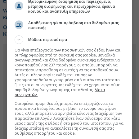
Εκλεισε το ντιλ για την εξαγορά της EasyJet
Εξατομικευμένη διαφήμιση και περιεχόμενο,
μέτρηση διαφήμισης και περιεχομένου, έρευνα
Wizz Air: Ο πόλεμος με το Ιράν «βυθίζει» την
κοινού και ανάπτυξη υπηρεσιών
κερδοφορία
Αποθήκευση ή/και πρόσβαση στα δεδομένα μιας
Open Days της Emirates σε Αθήνα, Θεσσαλονίκη και
συσκευής
Κέρκυρα για νέες προσλήψεις
Μάθετε περισσότερα
Θα γίνει επεξεργασία των προσωπικών σας δεδομένων και
οι πληροφορίες από τη συσκευή σας (cookie, μοναδικά
αναγνωριστικά και άλλα δεδομένα συσκευής) ενδέχεται να
κοινοποιηθούν σε 237 παρόχους, οι οποίοι μπορούν να
αποκτήσουν πρόσβαση σε αυτές ή να τις αποθηκεύσουν.
Αυτές οι πληροφορίες ενδέχεται επίσης να
χρησιμοποιηθούν συγκεκριμένα από αυτόν τον ιστότοπο.
Εμείς και οι συνεργάτες μας ενδέχεται να χρησιμοποιούμε
ακριβή δεδομένα γεωγραφικής τοποθεσίας.
Λίστα
συνεργατών.
Ορισμένοι προμηθευτές μπορεί να επεξεργάζονται τα
προσωπικά δεδομένα σας με βάση το έννομο συμφέρον
τους, αλλά μπορείτε να αρνηθείτε κάνοντας διαχείριση των
παρακάτω επιλογών. Αναζητήστε έναν σύνδεσμο στο κάτω
μέρος αυτής της σελίδας ή στο μενού του ιστοτόπου, για να
διαχειριστείτε ή να ανακαλέσετε τη συναίνεσή σας στις
ρυθμίσεις απορρήτου και cookie.