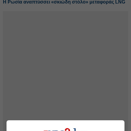
Η Ρωσία αναπτύσσει «σκιώδη στόλο» μεταφοράς LNG