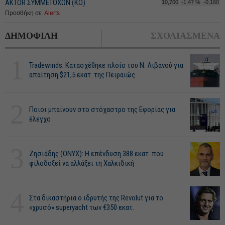
ΑΚTOR ΣΥΜΜΕΤΟΧΩΝ (ΚΟ)
10,700
-1,47 %
-0,160
Προσθήκη σε:
Alerts
ΔΗΜΟΦΙΛΗ
ΣΧΟΛΙΑΣΜΕΝΑ
1
Tradewinds: Κατασχέθηκε πλοίο του Ν. Λιβανού για
απαίτηση $21,5 εκατ. της Πειραιώς
2
Ποιοι μπαίνουν στο στόχαστρο της Εφορίας για
έλεγχο
3
Ζησιάδης (ONYX): Η επένδυση 388 εκατ. που
φιλοδοξεί να αλλάξει τη Χαλκιδική
4
Στα δικαστήρια ο ιδρυτής της Revolut για το
«χρυσό» superyacht των €350 εκατ.