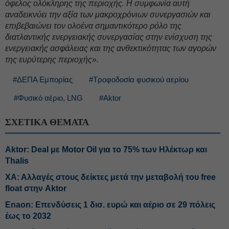
όφελος ολόκληρης της περιοχής. Η συμφωνία αυτή
αναδεικνύει την αξία των μακροχρόνιων συνεργασιών και
επιβεβαιώνει τον ολοένα σημαντικότερο ρόλο της
διατλαντικής ενεργειακής συνεργασίας στην ενίσχυση της
ενεργειακής ασφάλειας και της ανθεκτικότητας των αγορών
της ευρύτερης περιοχής».
#ΔΕΠΑ Εμπορίας
#Τροφοδοσία φυσικού αερίου
#Φυσικό αέριο, LNG
#Aktor
ΣΧΕΤΙΚΑ ΘΕΜΑΤΑ
Aktor: Deal με Motor Oil για το 75% των Ηλέκτωρ και
Thalis
ΧΑ: Αλλαγές στους δείκτες μετά την μεταβολή του free
float στην Aktor
Enaon: Επενδύσεις 1 δισ. ευρώ και αέριο σε 29 πόλεις
έως το 2032