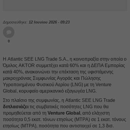
Δημοσιεύθηκε:
12 Ιουνίου 2026 - 09:23
0
Η Atlantic SEE LNG Trade S.A., η κοινοπραξία στην οποία ο
Όμιλος AKTOR συμμετέχει κατά 60% και η ΔΕΠΑ Εμπορίας
κατά 40%, ανακοινώνει την επέκταση της υφιστάμενης
μακροχρόνιας Συμφωνίας Αγοράς και Πώλησης
Υγροποιημένου Φυσικού Αερίου (LNG) με τη Venture
Global, κορυφαίο αμερικανικό εξαγωγέα LNG.
Στο πλαίσιο της συμφωνίας, η Atlantic SEE LNG Trade
διπλασιάζει
τις συμβατικές ποσότητες LNG που θα
προμηθεύεται από τη
Venture Global
, από ελάχιστη
ποσότητα 0,5 εκατ. τόνων ετησίως (MTPA) σε 1 εκατ. τόνους
ετησίως (MTPA), ποσότητα που αντιστοιχεί σε 1,3 δισ.