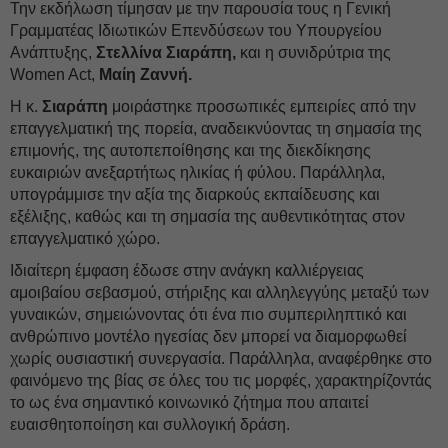
Την εκδήλωση τίμησαν με την παρουσία τους η Γενική
Γραμματέας Ιδιωτικών Επενδύσεων του Υπουργείου
Ανάπτυξης,
Στελλίνα Σιαράπη,
και η συνιδρύτρια της
Women Act,
Μαίη Ζαννή.
Η κ.
Σιαράπη
μοιράστηκε προσωπικές εμπειρίες από την
επαγγελματική της πορεία, αναδεικνύοντας τη σημασία της
επιμονής, της αυτοπεποίθησης και της διεκδίκησης
ευκαιριών ανεξαρτήτως ηλικίας ή φύλου. Παράλληλα,
υπογράμμισε την αξία της διαρκούς εκπαίδευσης και
εξέλιξης, καθώς και τη σημασία της αυθεντικότητας στον
επαγγελματικό χώρο.
Ιδιαίτερη έμφαση έδωσε στην ανάγκη καλλιέργειας
αμοιβαίου σεβασμού, στήριξης και αλληλεγγύης μεταξύ των
γυναικών, σημειώνοντας ότι ένα πιο συμπεριληπτικό και
ανθρώπινο μοντέλο ηγεσίας δεν μπορεί να διαμορφωθεί
χωρίς ουσιαστική συνεργασία. Παράλληλα, αναφέρθηκε στο
φαινόμενο της βίας σε όλες του τις μορφές, χαρακτηρίζοντάς
το ως ένα σημαντικό κοινωνικό ζήτημα που απαιτεί
ευαισθητοποίηση και συλλογική δράση.