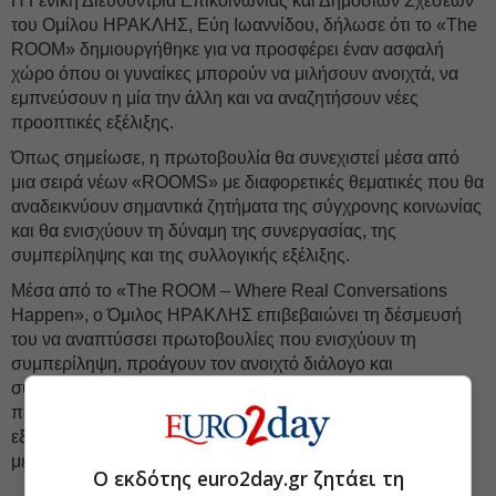
Η Γενική Διευθύντρια Επικοινωνίας και Δημοσίων Σχέσεων
του Ομίλου ΗΡΑΚΛΗΣ, Εύη Ιωαννίδου, δήλωσε ότι το «The
ROOM» δημιουργήθηκε για να προσφέρει έναν ασφαλή
χώρο όπου οι γυναίκες μπορούν να μιλήσουν ανοιχτά, να
εμπνεύσουν η μία την άλλη και να αναζητήσουν νέες
προοπτικές εξέλιξης.
Όπως σημείωσε, η πρωτοβουλία θα συνεχιστεί μέσα από
μια σειρά νέων «ROOMS» με διαφορετικές θεματικές που θα
αναδεικνύουν σημαντικά ζητήματα της σύγχρονης κοινωνίας
και θα ενισχύουν τη δύναμη της συνεργασίας, της
συμπερίληψης και της συλλογικής εξέλιξης.
Μέσα από το «The ROOM – Where Real Conversations
Happen», ο Όμιλος ΗΡΑΚΛΗΣ επιβεβαιώνει τη δέσμευσή
του να αναπτύσσει πρωτοβουλίες που ενισχύουν τη
συμπερίληψη, προάγουν τον ανοιχτό διάλογο και
συμβάλλουν στη διαμόρφωση ενός εργασιακού
περιβάλλοντος όπου κάθε άνθρωπος έχει τον χώρο να
εξελίσσεται και να συμμετέχει ισότιμα στη διαμόρφωση του
μέλλοντος.
Ο εκδότης euro2day.gr ζητάει τη