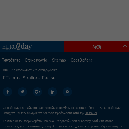
Αρχή
Ταυτότητα
Επικοινωνία
Sitemap
Οροι Χρήσης
Διεθνείς αποκλειστικές συνεργασίες:
FT.com
Stratfor
Factset
Οι τιμές των μετοχών και των δεικτών εμφανίζονται με καθυστέρηση 15’. Οι τιμές των
μετοχών και των ελληνικών δεικτών προέρχονται από την
InBroker
Το σύνολο του περιεχομένου και των υπηρεσιών του euro2day διατίθεται στους
επισκέπτες για προσωπική χρήση. Απαγορεύεται η χρήση και η επαναδημοσίευσή του