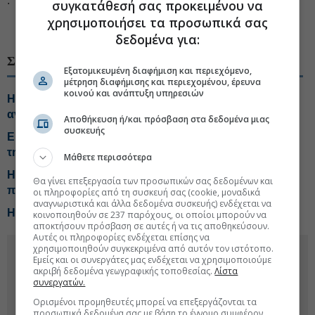
.
συγκατάθεσή σας προκειμένου να
χρησιμοποιήσει τα προσωπικά σας
#Ελληνικές επιχειρήσεις
#Ομιλος Ηρακλής
δεδομένα για:
ΣΧΕΤΙΚΑ ΘΕΜΑΤΑ
Εξατομικευμένη διαφήμιση και περιεχόμενο,
μέτρηση διαφήμισης και περιεχομένου, έρευνα
κοινού και ανάπτυξη υπηρεσιών
Ηρακλής: Η Ελλάδα στις αγορές που οδηγούν την
ανάπτυξη της Holcim
Αποθήκευση ή/και πρόσβαση στα δεδομένα μιας
συσκευής
Εμπορικός Σύλλογος Αθηνών: Δέσμη προτάσεων για
τη στήριξη των μικρομεσαίων
Μάθετε περισσότερα
Η Τεχνητή Νοημοσύνη στις κορυφαίες στρατηγικές
Θα γίνει επεξεργασία των προσωπικών σας δεδομένων και
προτεραιότητες των Ελλήνων CEOs
οι πληροφορίες από τη συσκευή σας (cookie, μοναδικά
αναγνωριστικά και άλλα δεδομένα συσκευής) ενδέχεται να
Η ΚΑΥΑΚ αναπτύσσεται αλλά με κόστος
κοινοποιηθούν σε 237 παρόχους, οι οποίοι μπορούν να
αποκτήσουν πρόσβαση σε αυτές ή να τις αποθηκεύσουν.
Αυτές οι πληροφορίες ενδέχεται επίσης να
χρησιμοποιηθούν συγκεκριμένα από αυτόν τον ιστότοπο.
Εμείς και οι συνεργάτες μας ενδέχεται να χρησιμοποιούμε
ακριβή δεδομένα γεωγραφικής τοποθεσίας.
Λίστα
συνεργατών.
Ορισμένοι προμηθευτές μπορεί να επεξεργάζονται τα
προσωπικά δεδομένα σας με βάση το έννομο συμφέρον