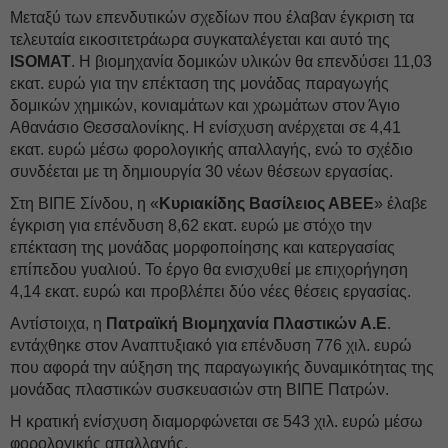
Μεταξύ των επενδυτικών σχεδίων που έλαβαν έγκριση τα
τελευταία εικοσιτετράωρα συγκαταλέγεται και αυτό της
ISOMAT
. Η βιομηχανία δομικών υλικών θα επενδύσει 11,03
εκατ. ευρώ για την επέκταση της μονάδας παραγωγής
δομικών χημικών, κονιαμάτων και χρωμάτων στον Άγιο
Αθανάσιο Θεσσαλονίκης. Η ενίσχυση ανέρχεται σε 4,41
εκατ. ευρώ μέσω φορολογικής απαλλαγής, ενώ το σχέδιο
συνδέεται με τη δημιουργία 30 νέων θέσεων εργασίας.
Στη ΒΙΠΕ Σίνδου, η «
Κυριακίδης Βασίλειος ΑΒΕΕ
» έλαβε
έγκριση για επένδυση 8,62 εκατ. ευρώ με στόχο την
επέκταση της μονάδας μορφοποίησης και κατεργασίας
επίπεδου γυαλιού. Το έργο θα ενισχυθεί με επιχορήγηση
4,14 εκατ. ευρώ και προβλέπει δύο νέες θέσεις εργασίας.
Αντίστοιχα, η
Πατραϊκή Βιομηχανία Πλαστικών Α.Ε
.
εντάχθηκε στον Αναπτυξιακό για επένδυση 776 χιλ. ευρώ
που αφορά την αύξηση της παραγωγικής δυναμικότητας της
μονάδας πλαστικών συσκευασιών στη ΒΙΠΕ Πατρών.
Η κρατική ενίσχυση διαμορφώνεται σε 543 χιλ. ευρώ μέσω
φορολογικής απαλλαγής.