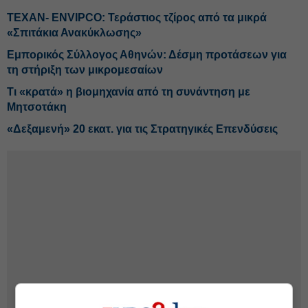
ΤΕΧΑΝ- ENVIPCO: Τεράστιος τζίρος από τα μικρά
«Σπιτάκια Ανακύκλωσης»
Εμπορικός Σύλλογος Αθηνών: Δέσμη προτάσεων για
τη στήριξη των μικρομεσαίων
Τι «κρατά» η βιομηχανία από τη συνάντηση με
Μητσοτάκη
«Δεξαμενή» 20 εκατ. για τις Στρατηγικές Επενδύσεις