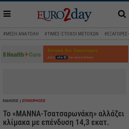
#ΜΕΣΗ ΑΝΑΤΟΛΗ
#ΤΙΜΕΣ-ΣΤΟΧΟΙ ΜΕΤΟΧΩΝ
#ΕΞΑΓΟΡΕΣ
Δείτε
εδώ
την ειδική έκδοση
ΕΙΔΗΣΕΙΣ
ΕΠΙΧΕΙΡΗΣΕΙΣ
Το «ΜΑΝΝΑ-Τσατσαρωνάκη» αλλάζει
κλίμακα με επένδυση 14,3 εκατ.