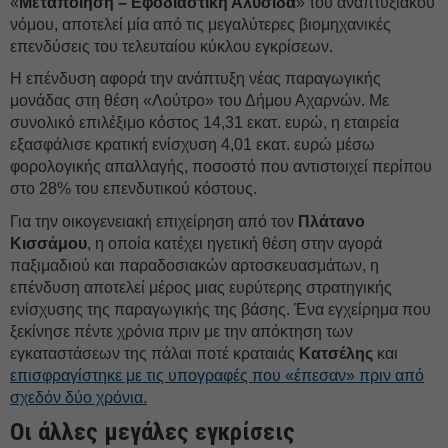
«
Μεταποίηση – Εφοδιαστική Αλυσίδα
» του αναπτυξιακού
νόμου, αποτελεί μία από τις μεγαλύτερες βιομηχανικές
επενδύσεις του τελευταίου κύκλου εγκρίσεων.
Η επένδυση αφορά την ανάπτυξη νέας παραγωγικής
μονάδας στη θέση «Λούτρο» του Δήμου Αχαρνών. Με
συνολικό επιλέξιμο κόστος 14,31 εκατ. ευρώ, η εταιρεία
εξασφάλισε κρατική ενίσχυση 4,01 εκατ. ευρώ μέσω
φορολογικής απαλλαγής, ποσοστό που αντιστοιχεί περίπου
στο 28% του επενδυτικού κόστους.
Για την οικογενειακή επιχείρηση από τον
Πλάτανο
Κισσάμου
, η οποία κατέχει ηγετική θέση στην αγορά
παξιμαδιού και παραδοσιακών αρτοσκευασμάτων, η
επένδυση αποτελεί μέρος μιας ευρύτερης στρατηγικής
ενίσχυσης της παραγωγικής της βάσης. Ένα εγχείρημα που
ξεκίνησε πέντε χρόνια πριν με την απόκτηση των
εγκαταστάσεων της πάλαι ποτέ κραταιάς
Κατσέλης
και
επισφραγίστηκε με τις υπογραφές που «έπεσαν» πριν από
σχεδόν δύο χρόνια.
Οι άλλες μεγάλες εγκρίσεις