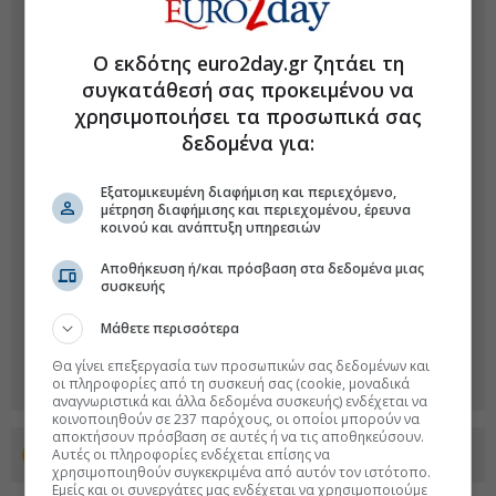
Ο εκδότης euro2day.gr ζητάει τη
συγκατάθεσή σας προκειμένου να
χρησιμοποιήσει τα προσωπικά σας
δεδομένα για:
Εξατομικευμένη διαφήμιση και περιεχόμενο,
μέτρηση διαφήμισης και περιεχομένου, έρευνα
κοινού και ανάπτυξη υπηρεσιών
Αποθήκευση ή/και πρόσβαση στα δεδομένα μιας
συσκευής
Μάθετε περισσότερα
Θα γίνει επεξεργασία των προσωπικών σας δεδομένων και
οι πληροφορίες από τη συσκευή σας (cookie, μοναδικά
αναγνωριστικά και άλλα δεδομένα συσκευής) ενδέχεται να
κοινοποιηθούν σε 237 παρόχους, οι οποίοι μπορούν να
αποκτήσουν πρόσβαση σε αυτές ή να τις αποθηκεύσουν.
Αυτές οι πληροφορίες ενδέχεται επίσης να
Προσθέστε το euro2day.gr στο Discover
χρησιμοποιηθούν συγκεκριμένα από αυτόν τον ιστότοπο.
Εμείς και οι συνεργάτες μας ενδέχεται να χρησιμοποιούμε