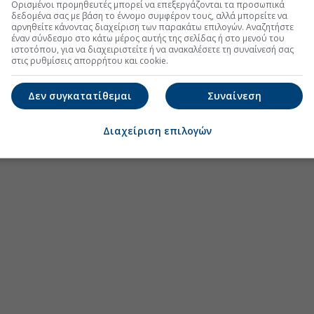
Ορισμένοι προμηθευτές μπορεί να επεξεργάζονται τα προσωπικά
δεδομένα σας με βάση το έννομο συμφέρον τους, αλλά μπορείτε να
tels Collection» στη Ρόδο-Πεντάστερο resort
αρνηθείτε κάνοντας διαχείριση των παρακάτω επιλογών. Αναζητήστε
(08:05 07/08/2026)
έναν σύνδεσμο στο κάτω μέρος αυτής της σελίδας ή στο μενού του
ιστοτόπου, για να διαχειριστείτε ή να ανακαλέσετε τη συναίνεσή σας
σιμες διανυκτερεύσεις-Η εικόνα σε resort και πόλεις
στις ρυθμίσεις απορρήτου και cookie.
(08:34 06/08/2026)
ουρισμός για όλους»-Τι πρέπει να ξέρετε
(10:43 05/08/2026)
Δεν συγκατατίθεμαι
Συναίνεση
Διαχείριση επιλογών