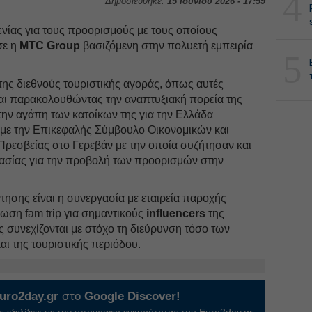
4
Δημοσιεύθηκε:
15 Ιουνίου 2026 - 17:59
νίας για τους προορισμούς με τους οποίους
σε η
MTC Group
βασιζόμενη στην πολυετή εμπειρία
5
 της διεθνούς τουριστικής αγοράς, όπως αυτές
ι παρακολουθώντας την αναπτυξιακή πορεία της
ην αγάπη των κατοίκων της για την Ελλάδα
με την Επικεφαλής Σύμβουλο Οικονομικών και
εσβείας στο Γερεβάν με την οποία συζήτησαν και
ασίας για την προβολή των προορισμών στην
ησης είναι η συνεργασία με εταιρεία παροχής
ωση fam trip για σημαντικούς
influencers
της
ς συνεχίζονται με στόχο τη διεύρυνση τόσο των
ι της τουριστικής περιόδου.
uro2day.gr
στο
Google Discover!
 εξελίξεις με την υπογραφη εγκυρότητας του Euro2day.gr