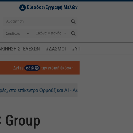
Είσοδος/Εγγραφή Μελών
Σύμβολο
ΚΙΝΗΣΗ ΣΤΕΛΕΧΩΝ
#ΔΑΣΜΟΙ
#ΥΠΟΚΛΟΠΕΣ
#ΠΛΗΘΩΡΙΣΜ
Δείτε
εδώ
την ειδική έκδοση
ίκεντρο Ορμούζ και AI - Ανοδος 0,3% για τον DAX
C Group