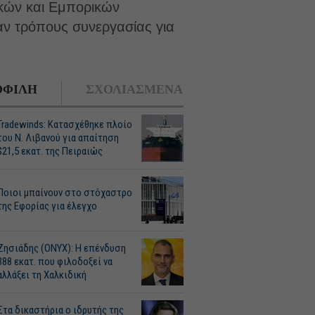
κών και Εμπορικών
αν τρόπους συνεργασίας για
ΦΙΛΗ
ΣΧΟΛΙΑΣΜΕΝΑ
Tradewinds: Κατασχέθηκε πλοίο
του Ν. Λιβανού για απαίτηση
$21,5 εκατ. της Πειραιώς
Ποιοι μπαίνουν στο στόχαστρο
της Εφορίας για έλεγχο
Ζησιάδης (ONYX): Η επένδυση
388 εκατ. που φιλοδοξεί να
αλλάξει τη Χαλκιδική
Στα δικαστήρια ο ιδρυτής της