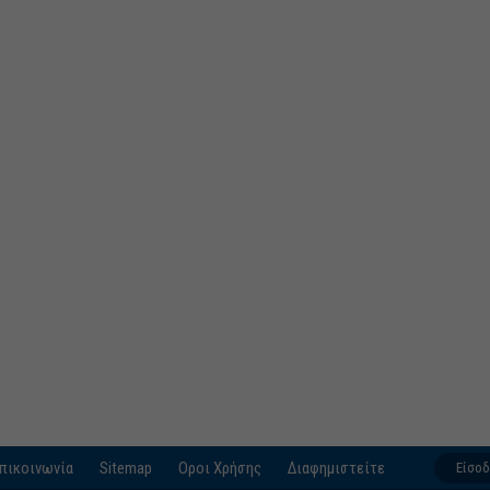
πικοινωνία
Sitemap
Οροι Χρήσης
Διαφημιστείτε
Είσο