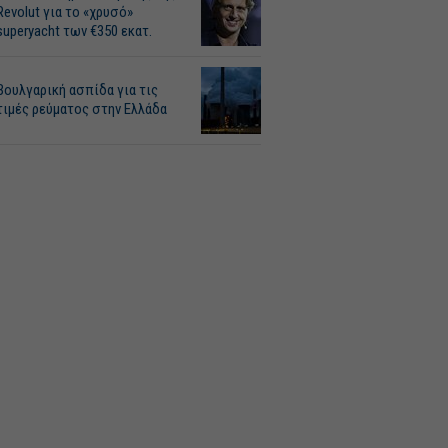
Revolut για το «χρυσό»
superyacht των €350 εκατ.
Βουλγαρική ασπίδα για τις
τιμές ρεύματος στην Ελλάδα