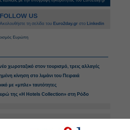
FOLLOW US
Ακολουθήστε τη σελίδα του
Euro2day.gr
στο
Linkedin
ρισμός Ευρώπη
έο χωροταξικό στον τουρισμό, τρεις αλλαγές
ημένη κίνηση στο λιμάνι του Πειραιά
ρικό με «μπλε» ταυτότητες
ευρώ της «H Hotels Collection» στη Ρόδο
.gr στο Discover