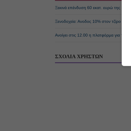
Ξεκινά επένδυση 60 εκατ. ευρώ της «H Ho
Ξενοδοχεία: Ανοδος 10% στον τζίρο με στά
Ανοίγει στις 12.00 η πλατφόρμα για το «Τ
ΣΧΟΛΙΑ ΧΡΗΣΤΩΝ