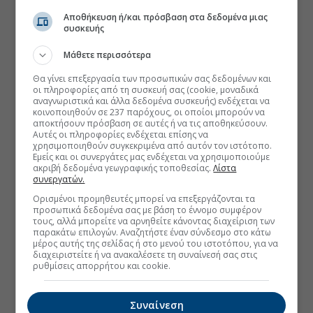
Αποθήκευση ή/και πρόσβαση στα δεδομένα μιας
συσκευής
Μάθετε περισσότερα
Θα γίνει επεξεργασία των προσωπικών σας δεδομένων και
οι πληροφορίες από τη συσκευή σας (cookie, μοναδικά
αναγνωριστικά και άλλα δεδομένα συσκευής) ενδέχεται να
κοινοποιηθούν σε 237 παρόχους, οι οποίοι μπορούν να
αποκτήσουν πρόσβαση σε αυτές ή να τις αποθηκεύσουν.
Αυτές οι πληροφορίες ενδέχεται επίσης να
χρησιμοποιηθούν συγκεκριμένα από αυτόν τον ιστότοπο.
Εμείς και οι συνεργάτες μας ενδέχεται να χρησιμοποιούμε
ακριβή δεδομένα γεωγραφικής τοποθεσίας.
Λίστα
συνεργατών.
Ορισμένοι προμηθευτές μπορεί να επεξεργάζονται τα
προσωπικά δεδομένα σας με βάση το έννομο συμφέρον
τους, αλλά μπορείτε να αρνηθείτε κάνοντας διαχείριση των
παρακάτω επιλογών. Αναζητήστε έναν σύνδεσμο στο κάτω
μέρος αυτής της σελίδας ή στο μενού του ιστοτόπου, για να
διαχειριστείτε ή να ανακαλέσετε τη συναίνεσή σας στις
ρυθμίσεις απορρήτου και cookie.
Συναίνεση