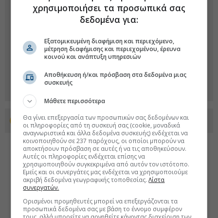
χρησιμοποιήσει τα προσωπικά σας
δεδομένα για:
Εξατομικευμένη διαφήμιση και περιεχόμενο,
μέτρηση διαφήμισης και περιεχομένου, έρευνα
κοινού και ανάπτυξη υπηρεσιών
Αποθήκευση ή/και πρόσβαση στα δεδομένα μιας
συσκευής
Μάθετε περισσότερα
Θα γίνει επεξεργασία των προσωπικών σας δεδομένων και
Προσθέστε το euro2day.gr στο Discover
οι πληροφορίες από τη συσκευή σας (cookie, μοναδικά
αναγνωριστικά και άλλα δεδομένα συσκευής) ενδέχεται να
κοινοποιηθούν σε 237 παρόχους, οι οποίοι μπορούν να
αποκτήσουν πρόσβαση σε αυτές ή να τις αποθηκεύσουν.
Αυτές οι πληροφορίες ενδέχεται επίσης να
χρησιμοποιηθούν συγκεκριμένα από αυτόν τον ιστότοπο.
Εμείς και οι συνεργάτες μας ενδέχεται να χρησιμοποιούμε
ακριβή δεδομένα γεωγραφικής τοποθεσίας.
Λίστα
συνεργατών.
Ορισμένοι προμηθευτές μπορεί να επεξεργάζονται τα
προσωπικά δεδομένα σας με βάση το έννομο συμφέρον
τους, αλλά μπορείτε να αρνηθείτε κάνοντας διαχείριση των