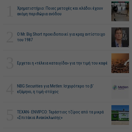
1
Χρηματιστήριο: Ποιες μετοχές και κλάδοι έχουν
ακόμη περιθώρια ανόδου
2
O Mr. Big Short προειδοποιεί για κραχ αντίστοιχο
του 1987
3
Ερχεται η «τέλεια καταιγίδα» για την τιμή του καφέ
4
NBG Securities για Metlen: Ισχυρότερο το β'
εξάμηνο, η τιμή-στόχος
5
ΤΕΧΑΝ- ENVIPCO: Τεράστιος τζίρος από τα μικρά
«Σπιτάκια Ανακύκλωσης»