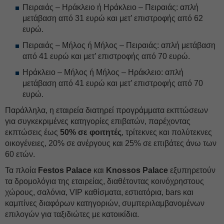
Πειραιάς – Ηράκλειο ή Ηράκλειο – Πειραιάς: απλή
μετάβαση από 31 ευρώ και μετ’ επιστροφής από 62
ευρώ.
Πειραιάς – Μήλος ή Μήλος – Πειραιάς: απλή μετάβαση
από 41 ευρώ και μετ’ επιστροφής από 70 ευρώ.
Ηράκλειο – Μήλος ή Μήλος – Ηράκλειο: απλή
μετάβαση από 41 ευρώ και μετ’ επιστροφής από 70
ευρώ.
Παράλληλα, η εταιρεία διατηρεί προγράμματα εκπτώσεων
για συγκεκριμένες κατηγορίες επιβατών, παρέχοντας
εκπτώσεις έως
50% σε φοιτητές
, τρίτεκνες και πολύτεκνες
οικογένειες, 20% σε ανέργους και 25% σε επιβάτες άνω των
60 ετών.
Τα πλοία
Festos Palace
και
Knossos Palace
εξυπηρετούν
τα δρομολόγια της εταιρείας, διαθέτοντας κοινόχρηστους
χώρους, σαλόνια, VIP καθίσματα, εστιατόρια, bars και
καμπίνες διαφόρων κατηγοριών, συμπεριλαμβανομένων
επιλογών για ταξιδιώτες με κατοικίδια.