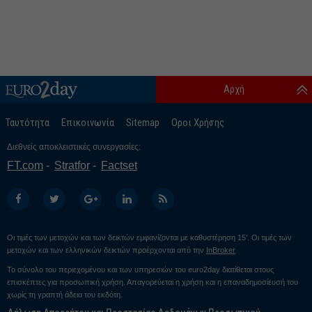
Αρχή
Ταυτότητα
Επικοινωνία
Sitemap
Οροι Χρήσης
Διεθνείς αποκλειστικές συνεργασίες:
FT.com
Stratfor
Factset
Οι τιμές των μετοχών και των δεικτών εμφανίζονται με καθυστέρηση 15’. Οι τιμές των
μετοχών και των ελληνικών δεικτών προέρχονται από την
InBroker
Το σύνολο του περιεχομένου και των υπηρεσιών του euro2day διατίθεται στους
επισκέπτες για προσωπική χρήση. Απαγορεύεται η χρήση και η επαναδημοσίευσή του
χωρίς τη γραπτή άδεια του εκδότη.