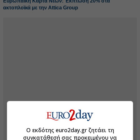
Ευρωπαϊκή Κάρτα Νέων: Έκπτωση 20% στα
ακτοπλοϊκά με την Attica Group
Ο εκδότης euro2day.gr ζητάει τη
συγκατάθεσή σας προκειμένου να