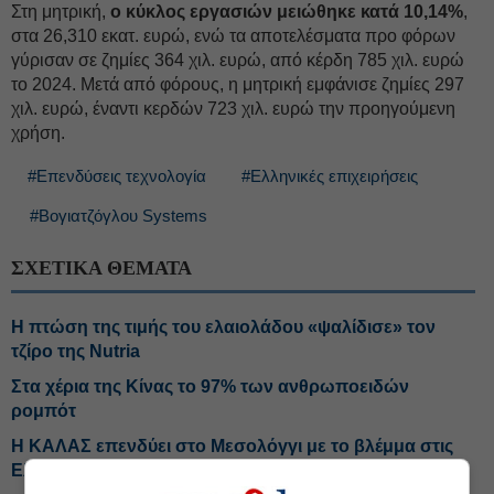
Στη μητρική,
ο κύκλος εργασιών μειώθηκε κατά 10,14%
,
στα 26,310 εκατ. ευρώ, ενώ τα αποτελέσματα προ φόρων
γύρισαν σε ζημίες 364 χιλ. ευρώ, από κέρδη 785 χιλ. ευρώ
το 2024. Μετά από φόρους, η μητρική εμφάνισε ζημίες 297
χιλ. ευρώ, έναντι κερδών 723 χιλ. ευρώ την προηγούμενη
χρήση.
#Επενδύσεις τεχνολογία
#Ελληνικές επιχειρήσεις
#Βογιατζόγλου Systems
ΣΧΕΤΙΚΑ ΘΕΜΑΤΑ
Η πτώση της τιμής του ελαιολάδου «ψαλίδισε» τον
τζίρο της Nutria
Στα χέρια της Κίνας το 97% των ανθρωποειδών
ρομπότ
Η ΚΑΛΑΣ επενδύει στο Μεσολόγγι με το βλέμμα στις
Ελληνικές Αλυκές