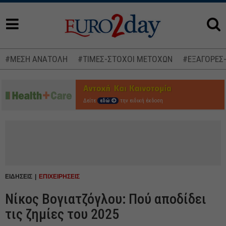
#ΜΕΣΗ ΑΝΑΤΟΛΗ
#ΤΙΜΕΣ-ΣΤΟΧΟΙ ΜΕΤΟΧΩΝ
#ΕΞΑΓΟΡΕΣ
Δείτε
εδώ
την ειδική έκδοση
ΕΙΔΗΣΕΙΣ
ΕΠΙΧΕΙΡΗΣΕΙΣ
Νίκος Βογιατζόγλου: Πού αποδίδει
τις ζημίες του 2025