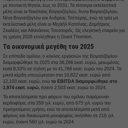
με πενταετή θητεία, έως το 2031. Τα τέσσερα εκτελεστικά
μέλη είναι οι Νικόλαος Βoγιατζόγλου, Άννα Βoγιατζόγλου,
Νίνα Βoγιατζόγλου και Ανδρέας Τσέπερης, ενώ τα τρία μη
εκτελεστικά μέλη είναι οι Μιχαήλ Κατσίνας, Δημήτριος
Σκαλέος και Αθανάσιος Τσοτσορός. Ως ελεγκτική εταιρεία για
τη χρήση 2026 επιλέχθηκε η Grant Thornton.
Τα οικονομικά μεγέθη του 2025
Σε επίπεδο ομίλου, ο κύκλος εργασιών της Βoγιατζόγλου
διαμορφώθηκε το 2025 στα 38,286 εκατ. ευρώ, μειωμένος
κατά 8,33% σε σχέση με τα 41,766 εκατ. ευρώ του 2024. Τα
μικτά κέρδη υποχώρησαν στα 10,822 εκατ. ευρώ από
12,103 εκατ. ευρώ, ενώ
το EBITDA διαμορφώθηκε στο
1,974 εκατ. ευρώ,
έναντι 2,503 εκατ. ευρώ το 2024.
Τα αποτελέσματα προ φόρων του ομίλου παρέμειναν
κερδοφόρα, στα 359 χιλ. ευρώ, από 675 χιλ. ευρώ την
προηγούμενη χρήση, ενώ τα αποτελέσματα μετά από
φόρους και δικαιώματα μειοψηφίας ανήλθαν σε 216 χιλ.
ευρώ, έναντι 560 χιλ. ευρώ το 2024.