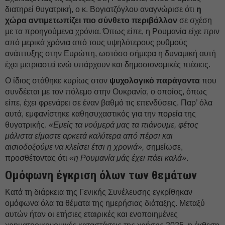
διατηρεί θυγατρική, ο κ. Βoγιατζόγλου αναγνώρισε ότι
η
χώρα αντιμετωπίζει πιο σύνθετο περιβάλλον
σε σχέση
με τα προηγούμενα χρόνια. Όπως είπε, η Ρουμανία είχε πριν
από μερικά χρόνια από τους υψηλότερους ρυθμούς
ανάπτυξης στην Ευρώπη, ωστόσο σήμερα η δυναμική αυτή
έχει μετριαστεί ενώ υπάρχουν και δημοσιονομικές πιέσεις.
Ο ίδιος στάθηκε κυρίως στον
ψυχολογικό παράγοντα
που
συνδέεται με τον πόλεμο στην Ουκρανία, ο οποίος, όπως
είπε, έχει φρενάρει σε έναν βαθμό τις επενδύσεις. Παρ’ όλα
αυτά, εμφανίστηκε καθησυχαστικός για την πορεία της
θυγατρικής.
«Εμείς τα νούμερά μας τα πιάνουμε, φέτος
μάλιστα είμαστε αρκετά καλύτερα από πέρσι και
αισιοδοξούμε να κλείσει έτσι η χρονιά»,
σημείωσε,
προσθέτοντας ότι
«η Ρουμανία μάς έχει πάει καλά»
.
Ομόφωνη έγκριση όλων των θεμάτων
Κατά τη διάρκεια της Γενικής Συνέλευσης εγκρίθηκαν
ομόφωνα όλα τα θέματα της ημερήσιας διάταξης. Μεταξύ
αυτών ήταν οι ετήσιες εταιρικές και ενοποιημένες