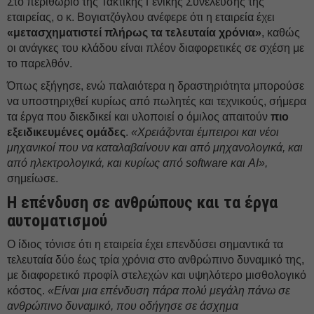
Στο περιθώριο της Τακτικής Γενικής Συνέλευσης της
εταιρείας, ο κ. Βoγιατζόγλου ανέφερε ότι η εταιρεία έχει
«μετασχηματιστεί πλήρως τα τελευταία χρόνια»
, καθώς
οι ανάγκες του κλάδου είναι πλέον διαφορετικές σε σχέση με
το παρελθόν.
Όπως εξήγησε, ενώ παλαιότερα η δραστηριότητα μπορούσε
να υποστηριχθεί κυρίως από πωλητές και τεχνικούς, σήμερα
τα έργα που διεκδικεί και υλοποιεί ο όμιλος απαιτούν
πιο
εξειδικευμένες ομάδες
.
«Χρειάζονται έμπειροι και νέοι
μηχανικοί που να καταλαβαίνουν και από μηχανολογικά, και
από ηλεκτρολογικά, και κυρίως από software και AI»,
σημείωσε.
Η επένδυση σε ανθρώπους και τα έργα
αυτοματισμού
Ο ίδιος τόνισε ότι η εταιρεία έχει επενδύσει σημαντικά τα
τελευταία δύο έως τρία χρόνια στο ανθρώπινο δυναμικό της,
με διαφορετικό προφίλ στελεχών και υψηλότερο μισθολογικό
κόστος.
«Είναι μια επένδυση πάρα πολύ μεγάλη πάνω σε
ανθρώπινο δυναμικό, που οδήγησε σε άσχημα