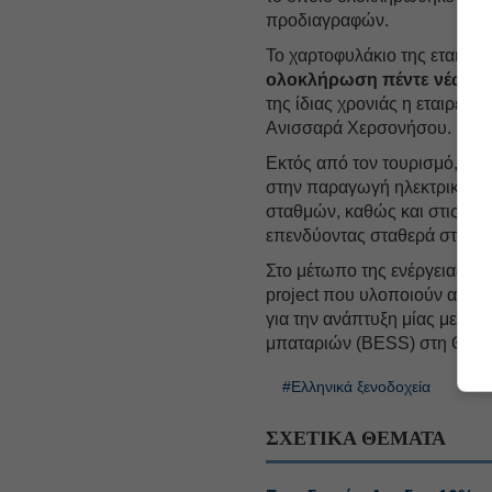
προδιαγραφών.
Το χαρτοφυλάκιο της εταιρεί
ολοκλήρωση πέντε νέων βι
της ίδιας χρονιάς η εταιρεί
Ανισσαρά Χερσονήσου.
Εκτός από τον τουρισμό, ο ό
στην παραγωγή ηλεκτρικής ε
σταθμών, καθώς και στις υπ
επενδύοντας σταθερά στη δι
Στο μέτωπο της ενέργειας, έ
project που υλοποιούν από κ
για την ανάπτυξη μίας μεγά
μπαταριών (BESS) στη Θεσσ
#Ελληνικά ξενοδοχεία
#Το
ΣΧΕΤΙΚΑ ΘΕΜΑΤΑ