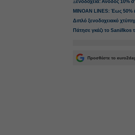
Ξενοδοχεία: Ανοδος 10% στ
MINOAN LINES: Έως 50% έ
Διπλό ξενοδοχειακό χτύπη
Πάτησε γκάζι το Sani/Ikos 
Προσθέστε το euro2day