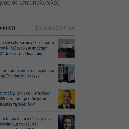
θήνας σε υπερπολυτελές
ΦΙΛΗ
ΣΧΟΛΙΑΣΜΕΝΑ
Tradewinds: Κατασχέθηκε πλοίο
του Ν. Λιβανού για απαίτηση
$21,5 εκατ. της Πειραιώς
Ποιοι μπαίνουν στο στόχαστρο
της Εφορίας για έλεγχο
Ζησιάδης (ONYX): Η επένδυση
388 εκατ. που φιλοδοξεί να
αλλάξει τη Χαλκιδική
Στα δικαστήρια ο ιδρυτής της
Revolut για το «χρυσό»