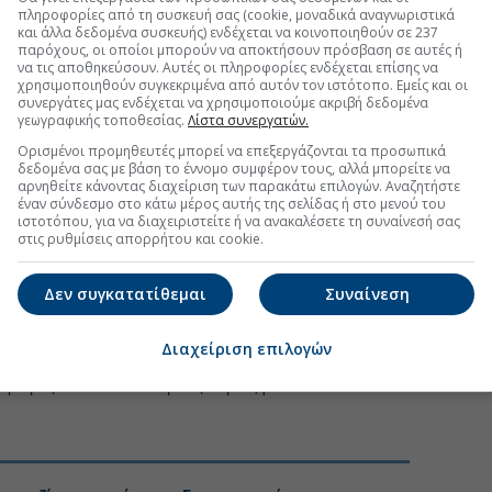
πληροφορίες από τη συσκευή σας (cookie, μοναδικά αναγνωριστικά
και άλλα δεδομένα συσκευής) ενδέχεται να κοινοποιηθούν σε 237
παρόχους, οι οποίοι μπορούν να αποκτήσουν πρόσβαση σε αυτές ή
ας ενισχύθηκε περαιτέρω το 2024, με
την
να τις αποθηκεύσουν. Αυτές οι πληροφορίες ενδέχεται επίσης να
λών δίπλα στο Nana Princess,
ενώ τον Δεκέμβριο
χρησιμοποιηθούν συγκεκριμένα από αυτόν τον ιστότοπο. Εμείς και οι
συνεργάτες μας ενδέχεται να χρησιμοποιούμε ακριβή δεδομένα
α απέκτησε το πεντάστερο Knossos Royal στον
γεωγραφικής τοποθεσίας.
Λίστα συνεργατών.
Ορισμένοι προμηθευτές μπορεί να επεξεργάζονται τα προσωπικά
μιλος Καράτζη δραστηριοποιείται στη βιομηχανία,
δεδομένα σας με βάση το έννομο συμφέρον τους, αλλά μπορείτε να
αρνηθείτε κάνοντας διαχείριση των παρακάτω επιλογών. Αναζητήστε
νέργειας μέσω φωτοβολταϊκών και αιολικών
έναν σύνδεσμο στο κάτω μέρος αυτής της σελίδας ή στο μενού του
ηρεσίες αεροπορικής μεταφοράς επιβατών,
ιστοτόπου, για να διαχειριστείτε ή να ανακαλέσετε τη συναίνεσή σας
αφοροποίηση του χαρτοφυλακίου του.
στις ρυθμίσεις απορρήτου και cookie.
ως το τέλος του μήνα αναμένεται να ολοκληρωθεί το
Δεν συγκατατίθεμαι
Συναίνεση
οινού ο όμιλος Καράτζη και η
Metlen
MTLN +2,88%
λης μονάδας αποθήκευσης ηλεκτρικής ενέργειας μέσω
αλία.
Διαχείριση επιλογών
υρισμός Ελλάδα
#Ομιλος Καράτζη