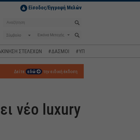
Είσοδος/Εγγραφή Μελών
Σύμβολο
ΚΙΝΗΣΗ ΣΤΕΛΕΧΩΝ
#ΔΑΣΜΟΙ
#ΥΠΟΚΛΟΠΕΣ
#ΠΛΗΘΩΡΙΣΜ
Δείτε
εδώ
την ειδική έκδοση
ι νέο luxury