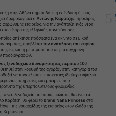
5
άτζη στην Αθήνα σηματοδοτεί η επένδυση ύψους
έχει δρομολογήσει ο
Αντώνης Καράτζης
, πρόεδρος
 φερώνυμης εταιρείας, για την ανάπτυξη ενός νέου
 στο κέντρο της ελληνικής πρωτεύουσας.
οποίος απέκτησε πρόσφατα ένα ακίνητο σε μικρή
υντάγματος, προβλέπει
την ανάπλαση του κτιρίου,
στοιχεία, και τη μετατροπή του σε μια σύγχρονη
ν προδιαγραφών.
νός ξενοδοχείου δυναμικότητας περίπου 100
θετηθεί στην κορυφή της αγοράς, στην κατηγορία του
ιλοδοξεί να προσελκύσει επισκέπτες ιδιαίτερα υψηλού
φέροντας υπηρεσίες και εμπειρίες που
 πρότυπα της υπερπολυτελούς φιλοξενίας.
το νέο ξενοδοχείο, το οποίο, μάλιστα, θα είναι
το
λο Καράτζη, θα φέρει το
brand Nana Princess
στα
otel, της ναυαρχίδας της εταιρείας στον κλάδο της
στη Χερσόνησο.