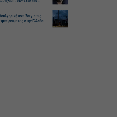
superyacht των €350 εκατ.
Βουλγαρική ασπίδα για τις
τιμές ρεύματος στην Ελλάδα