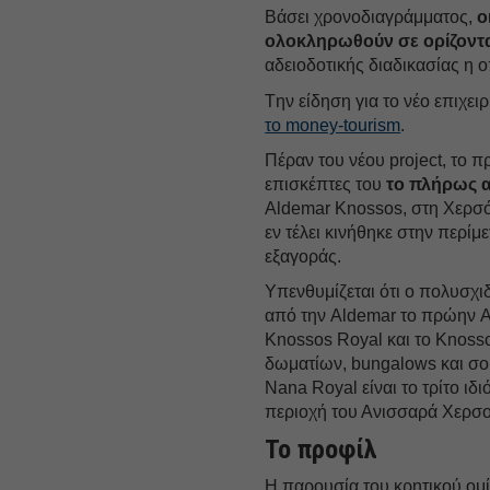
Βάσει χρονοδιαγράμματος,
ο
ολοκληρωθούν σε ορίζοντ
αδειοδοτικής διαδικασίας η 
Tην είδηση για το νέο επιχε
το money-tourism
.
Πέραν του νέου project, το 
επισκέπτες του
το πλήρως α
Aldemar Knossos, στη Χερσό
εν τέλει κινήθηκε στην περί
εξαγοράς.
Υπενθυμίζεται ότι ο πολυσχι
από την Aldemar το πρώην A
Knossos Royal και το Knosso
δωματίων, bungalows και σου
Nana Royal είναι το τρίτο ιδι
περιοχή του Ανισσαρά Χερσ
Το προφίλ
Η παρουσία του κρητικού ομί