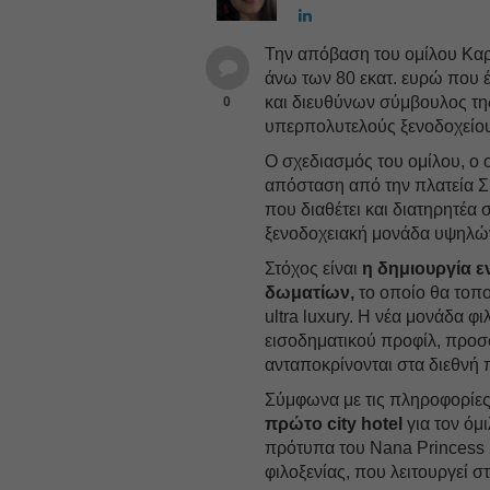
Την απόβαση του ομίλου Καρ
άνω των 80 εκατ. ευρώ που 
και διευθύνων σύμβουλος της
0
υπερπολυτελούς ξενοδοχείου
Ο σχεδιασμός του ομίλου, ο 
απόσταση από την πλατεία Σ
που διαθέτει και διατηρητέα 
ξενοδοχειακή μονάδα υψηλώ
Στόχος είναι
η δημιουργία ε
δωματίων,
το οποίο θα τοπο
ultra luxury. Η νέα μονάδα φ
εισοδηματικού προφίλ, προσ
ανταποκρίνονται στα διεθνή
Σύμφωνα με τις πληροφορίες, 
πρώτο city hotel
για τον όμι
πρότυπα του Nana Princess H
φιλοξενίας, που λειτουργεί 