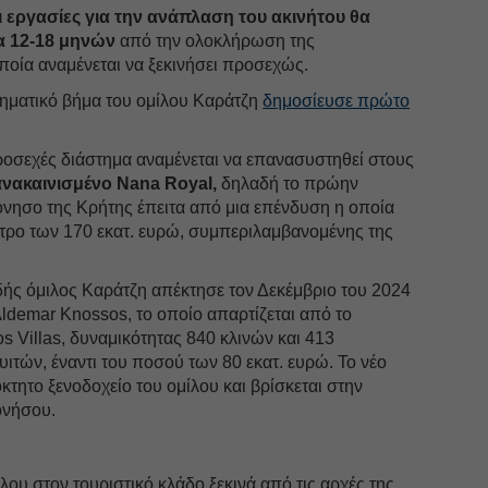
ι εργασίες για την ανάπλαση του ακινήτου θα
α 12-18 μηνών
από την ολοκλήρωση της
οποία αναμένεται να ξεκινήσει προσεχώς.
ιρηματικό βήμα του ομίλου Καράτζη
δημοσίευσε πρώτο
προσεχές διάστημα αναμένεται να επανασυστηθεί στους
νακαινισμένο Nana Royal,
δηλαδή το πρώην
νησο της Κρήτης έπειτα από μια επένδυση η οποία
μετρο των 170 εκατ. ευρώ, συμπεριλαμβανομένης της
δής όμιλος Καράτζη απέκτησε τον Δεκέμβριο του 2024
ldemar Knossos, το οποίο απαρτίζεται από το
s Villas, δυναμικότητας 840 κλινών και 413
ιτών, έναντι του ποσού των 80 εκατ. ευρώ. Το νέο
όκτητο ξενοδοχείο του ομίλου και βρίσκεται στην
ονήσου.
λου στον τουριστικό κλάδο ξεκινά από τις αρχές της