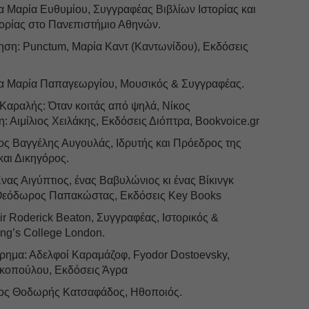
κα Μαρία Ευθυμίου, Συγγραφέας Βιβλίων Ιστορίας και
τορίας στο Πανεπιστήμιο Αθηνών.
ηση: Punctum, Μαρία Καντ (Καντωνίδου), Εκδόσεις
 κα Μαρία Παπαγεωργίου, Μουσικός & Συγγραφέας.
Καραλής: Όταν κοιτάς από ψηλά, Νίκος
 Αιμίλιος Χειλάκης, Εκδόσεις Διόπτρα, Bookvoice.gr
κος Βαγγέλης Αυγουλάς, Ιδρυτής και Πρόεδρος της
αι Δικηγόρος.
νας Αιγύπτιος, ένας Βαβυλώνιος κι ένας Βίκινγκ
 Θεόδωρος Παπακώστας, Εκδόσεις Key Books
ir Roderick Beaton, Συγγραφέας, Ιστορικός &
ng’s College London.
ημα: Αδελφοί Καραμάζοφ, Fyodor Dostoevsky,
κοπούλου, Εκδόσεις Άγρα
 κος Θοδωρής Κατσαφάδος, Ηθοποιός.