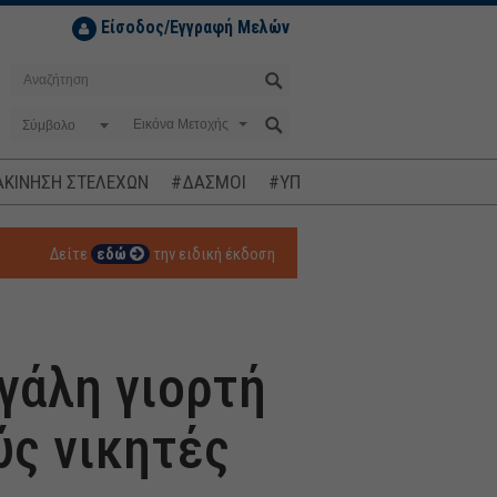
Είσοδος/Εγγραφή Μελών
Σύμβολο
ΚΙΝΗΣΗ ΣΤΕΛΕΧΩΝ
#ΔΑΣΜΟΙ
#ΥΠΟΚΛΟΠΕΣ
#ΠΛΗΘΩΡΙΣΜ
Δείτε
εδώ
την ειδική έκδοση
εγάλη γιορτή
ύς νικητές