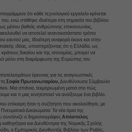
πογράμμισε ότι κάθε τεχνολογικό εργαλείο κρίνεται
 του, ενώ στάθηκε ιδιαίτερα στη σημασία του βιβλίου
ι ως μέσου βαθιάς ανθρώπινης επικοινωνίας,
ξακολουθεί να αποτελεί αναντικατάστατο τρόπο
ου εαυτού μας. Ιδιαίτερη αναφορά έκανε και στην
αϊκής ιδέας, υποστηρίζοντας ότι η Ελλάδα, ως
 κράτους δικαίου και της ισονομίας, μπορεί να
ικό ρόλο στη διαμόρφωση της Ευρώπης του
οτελεσμάτων έρευνας για τις αναγνωστικές
 τη
Σοφία Πρωτονωταρίου,
Διευθύνουσα Σύμβουλο
rries. Μια σπάνια, τεκμηριωμένη ματιά στο πώς
υμε και τι μας κινητοποιεί να ανοίξουμε ένα βιβλίο.
ίσου επίκαιρη ήταν η συζήτηση που ακολούθησε, με
Πνευματικά Δικαιώματα: Τα νέα όρια της
ου συντόνιζε ο δημοσιογράφος
Απόστολος
 καθηγήτρια και Διευθύντρια της Νομικής Σχολής
ύδη, ο Εμπορικός Διευθυντής Βιβλίου των Public,