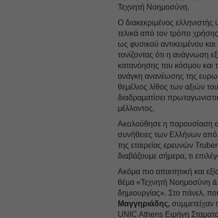
Τεχνητή Νοημοσύνη.
Ο διακεκριμένος ελληνιστής υ
τελικά από τον τρόπο χρήσης
ως φυσικού αντικειμένου κα
τονίζοντας ότι η ανάγνωση ε
κατανόησης του κόσμου και τ
ανάγκη ανανέωσης της ευρωπ
θεμέλιος λίθος των αξιών του
διαδραματίσει πρωταγωνιστ
μέλλοντος.
Ακολούθησε η παρουσίαση απ
συνήθειες των Ελλήνων από
της εταιρείας ερευνών Trube
διαβάζουμε σήμερα, τι επιλέγο
Ακόμα πιο απαιτητική και εξ
θέμα «Τεχνητή Νοημοσύνη & 
δημιουργίας». Στο πάνελ, π
Μαγγηριάδης,
συμμετείχαν η
UNIC Athens Ειρήνη Σταματο