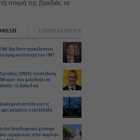
τή στιγμή της βραδιάς τα
ΦΙΛΗ
ΣΧΟΛΙΑΣΜΕΝΑ
O Mr. Big Short προειδοποιεί
για κραχ αντίστοιχο του 1987
Ζησιάδης (ONYX): Η επένδυση
388 εκατ. που φιλοδοξεί να
αλλάξει τη Χαλκιδική
Βουλγαρική ασπίδα για τις
τιμές ρεύματος στην Ελλάδα
Διπλό ξενοδοχειακό χτύπημα
από ισραηλινούς στην «καρδιά»