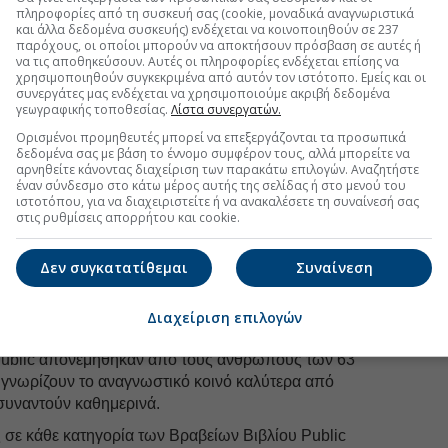
νολογίας, ώστε η καινοτομία να λειτουργεί
πληροφορίες από τη συσκευή σας (cookie, μοναδικά αναγνωριστικά
ργία και όχι εις βάρος της.
και άλλα δεδομένα συσκευής) ενδέχεται να κοινοποιηθούν σε 237
παρόχους, οι οποίοι μπορούν να αποκτήσουν πρόσβαση σε αυτές ή
 αναγνωστών αναδείχθηκαν τα
να τις αποθηκεύσουν. Αυτές οι πληροφορίες ενδέχεται επίσης να
χρησιμοποιηθούν συγκεκριμένα από αυτόν τον ιστότοπο. Εμείς και οι
συνεργάτες μας ενδέχεται να χρησιμοποιούμε ακριβή δεδομένα
γεωγραφικής τοποθεσίας.
Λίστα συνεργατών.
οιράζεται ανάμεσα σε οθόνες και ειδοποιήσεις, το
Ορισμένοι προμηθευτές μπορεί να επεξεργάζονται τα προσωπικά
ει κάτι για τη σχέση των Ελλήνων με το βιβλίο.
δεδομένα σας με βάση το έννομο συμφέρον τους, αλλά μπορείτε να
αρνηθείτε κάνοντας διαχείριση των παρακάτω επιλογών. Αναζητήστε
έναν σύνδεσμο στο κάτω μέρος αυτής της σελίδας ή στο μενού του
ιστοτόπου, για να διαχειριστείτε ή να ανακαλέσετε τη συναίνεσή σας
uro2day.gr
στο
Google Discover!
στις ρυθμίσεις απορρήτου και cookie.
 εξελίξεις με την υπογραφη εγκυρότητας του Euro2day.gr
Δεν συγκατατίθεμαι
Συναίνεση
FOLLOW US
Διαχείριση επιλογών
Ακολουθήστε τη σελίδα του
Euro2day.gr
στο
Linkedin
Public απονεμήθηκαν από τους ανθρώπους των 63
 γνωρίζουν το αναγνωστικό κοινό καλύτερα από
 συναντούν καθημερινά.
ές σε κάθε κατηγορία των Βραβείων Βιβλίου Public