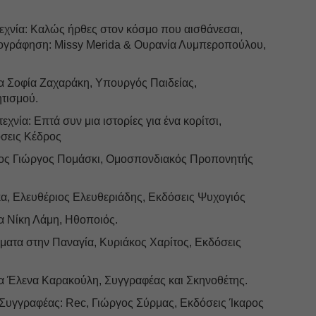
εχνία: Καλώς ήρθες στον κόσμο που αισθάνεσαι,
ογράφηση: Missy Merida & Ουρανία Λυμπεροπούλου,
κα Σοφία Ζαχαράκη, Υπουργός Παιδείας,
τισμού.
χνία: Επτά συν μια ιστορίες για ένα κορίτσι,
όσεις Κέδρος
 κος Γιώργος Πομάσκι, Ομοσπονδιακός Προπονητής
ίκα, Ελευθέριος Ελευθεριάδης, Εκδόσεις Ψυχογιός
κα Νίκη Λάμη, Ηθοποιός.
ματα στην Παναγία, Κυριάκος Χαρίτος, Εκδόσεις
κα Έλενα Καρακούλη, Συγγραφέας και Σκηνοθέτης.
Συγγραφέας: Rec, Γιώργος Σύρμας, Εκδόσεις Ίκαρος