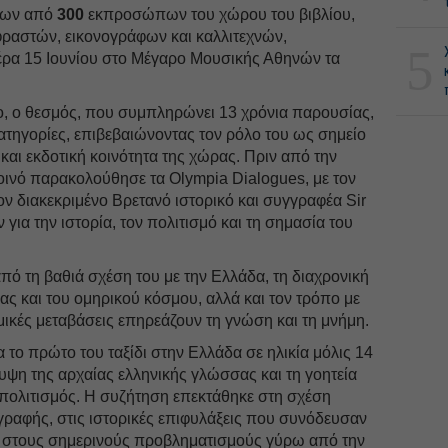
ρων από
300
εκπροσώπων του χώρου του βιβλίου,
ραστών, εικονογράφων και καλλιτεχνών,
5
ρα 15 Ιουνίου στο Μέγαρο Μουσικής Αθηνών τα
ιο, ο θεσμός, που συμπληρώνει 13 χρόνια παρουσίας,
κατηγορίες, επιβεβαιώνοντας τον ρόλο του ως σημείο
και εκδοτική κοινότητα της χώρας. Πριν από την
οινό παρακολούθησε τα Olympia Dialogues, με τον
ν διακεκριμένο Βρετανό ιστορικό και συγγραφέα Sir
για την ιστορία, τον πολιτισμό και τη σημασία του
.
ό τη βαθιά σχέση του με την Ελλάδα, τη διαχρονική
ς και του ομηρικού κόσμου, αλλά και τον τρόπο με
σμικές μεταβάσεις επηρεάζουν τη γνώση και τη μνήμη.
 το πρώτο του ταξίδι στην Ελλάδα σε ηλικία μόλις 14
ψη της αρχαίας ελληνικής γλώσσας και τη γοητεία
 πολιτισμός. Η συζήτηση επεκτάθηκε στη σχέση
ραφής, στις ιστορικές επιφυλάξεις που συνόδευσαν
ι στους σημερινούς προβληματισμούς γύρω από την