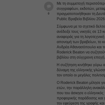
Με τη συμμετοχή περισσότε
συγγραφέων, εκδοτών, μεταφ
πραγματοποιήθηκαν τη Δευτέ
0
Public Βραβεία Βιβλίου 2026
Σύμφωνα με το σχετικό δελτ
ανέδειξε τους νικητές σε 13 
αναφοράς για τη λογοτεχνική 
απονομή των βραβείων, το κ
Ανδρέα Αθανασόπουλο και το
Roderick Beaton να συζητούν 
βιβλίου στη σύγχρονη εποχή
Η συζήτηση κινήθηκε γύρω απ
δύναμη της ελληνικής γλώσσα
τον οποίο οι μεγάλες πολιτι
Ο Roderick Beaton μίλησε για
ετών, την παράλληλη ανακάλυ
που του άσκησε ο ελληνικός
προφορικής παράδοσης και γ
την εφεύρεση της γραφής κα