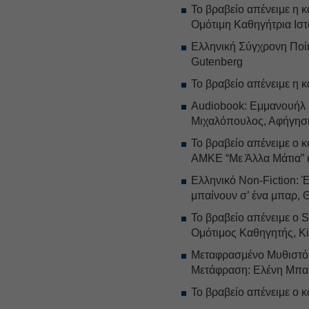
Το βραβείο απένειμε η 
Ομότιμη Καθηγήτρια Ισ
Ελληνική Σύγχρονη Ποί
Gutenberg
Το βραβείο απένειμε η
Audiobook: Εμμανουήλ 
Μιχαλόπουλος, Αφήγηση:
Το βραβείο απένειμε ο 
ΑΜΚΕ “Με Άλλα Μάτια” κ
Ελληνικό Non-Fiction: Έ
μπαίνουν σ’ ένα μπαρ,
Το βραβείο απένειμε ο S
Ομότιμος Καθηγητής, Ki
Μεταφρασμένο Μυθιστόρ
Μετάφραση: Ελένη Μπα
Το βραβείο απένειμε ο