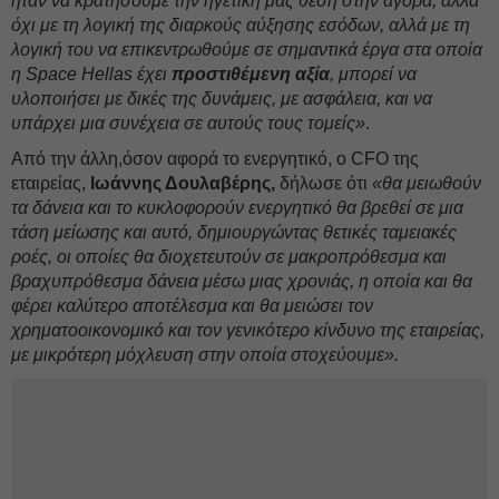
ήταν να κρατήσουμε την ηγετική μας θέση στην αγορά, αλλά
όχι με τη λογική της διαρκούς αύξησης εσόδων, αλλά με τη
λογική του να επικεντρωθούμε σε σημαντικά έργα στα οποία
η Space Hellas έχει
προστιθέμενη αξία
, μπορεί να
υλοποιήσει με δικές της δυνάμεις, με ασφάλεια, και να
υπάρχει μια συνέχεια σε αυτούς τους τομείς»
.
Από την άλλη,όσον αφορά το ενεργητικό, ο CFO της
εταιρείας,
Ιωάννης Δουλαβέρης,
δήλωσε ότι
«θα μειωθούν
τα δάνεια και το κυκλοφορούν ενεργητικό θα βρεθεί σε μια
τάση μείωσης και αυτό, δημιουργώντας θετικές ταμειακές
ροές, οι οποίες θα διοχετευτούν σε μακροπρόθεσμα και
βραχυπρόθεσμα δάνεια μέσω μιας χρονιάς, η οποία και θα
φέρει καλύτερο αποτέλεσμα και θα μειώσει τον
χρηματοοικονομικό και τον γενικότερο κίνδυνο της εταιρείας,
με μικρότερη μόχλευση στην οποία στοχεύουμε».