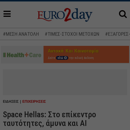
#ΜΕΣΗ ΑΝΑΤΟΛΗ
#ΤΙΜΕΣ-ΣΤΟΧΟΙ ΜΕΤΟΧΩΝ
#ΕΞΑΓΟΡΕΣ
Δείτε
εδώ
την ειδική έκδοση
ΕΙΔΗΣΕΙΣ
ΕΠΙΧΕΙΡΗΣΕΙΣ
Space Hellas: Στο επίκεντρο
ταυτότητες, άμυνα και AI