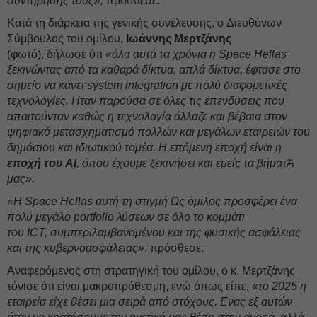
συντήρησής τους»,
πρόσθεσε.
Κατά τη διάρκεια της γενικής συνέλευσης, ο Διευθύνων
Σύμβουλος του ομίλου,
Ιωάννης Μερτζάνης
(φωτό), δήλωσε ότι «
όλα αυτά τα χρόνια η Space Hellas
ξεκινώντας από τα καθαρά δίκτυα, απλά δίκτυα, έφτασε στο
σημείο να κάνει system integration με πολύ διαφορετικές
τεχνολογίες. Ηταν παρούσα σε όλες τις επενδύσεις που
απαιτούνταν καθώς η τεχνολογία άλλαζε και βέβαια στον
ψηφιακό μετασχηματισμό πολλών και μεγάλων εταιρειών του
δημόσιου και ιδιωτικού τομέα. Η επόμενη εποχή είναι η
εποχή του AI
, όπου έχουμε ξεκινήσει και εμείς τα βήματΆ
μας».
«Η Space Hellas αυτή τη στιγμή Ως όμιλος προσφέρει ένα
πολύ μεγάλο portfolio λύσεων σε όλο το κομμάτι
του ICT, συμπεριλαμβανομένου και της φυσικής ασφάλειας
και της κυβερνοασφάλειας»
, πρόσθεσε.
Αναφερόμενος στη στρατηγική του ομίλου, ο κ. Μερτζάνης
τόνισε ότι είναι μακροπρόθεσμη, ενώ όπως είπε, «
το 2025 η
εταιρεία είχε θέσει μια σειρά από στόχους. Ενας εξ αυτών