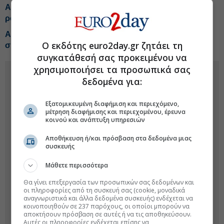
Αμανατίδης (ΕΥΑΘ): Θα ανταποκριθούμε στο νέο μας
ρόλο, εγκρίθηκε μέρισμα 0,0746 ευρώ
ALTUS-LSA: Ανοίγει νέο κεφάλαιο μέσω της
Ο εκδότης euro2day.gr ζητάει τη
συνεργασίας με τη Shield AI
συγκατάθεσή σας προκειμένου να
χρησιμοποιήσει τα προσωπικά σας
δεδομένα για:
Εξατομικευμένη διαφήμιση και περιεχόμενο,
μέτρηση διαφήμισης και περιεχομένου, έρευνα
κοινού και ανάπτυξη υπηρεσιών
Αποθήκευση ή/και πρόσβαση στα δεδομένα μιας
συσκευής
Μάθετε περισσότερα
Θα γίνει επεξεργασία των προσωπικών σας δεδομένων και
οι πληροφορίες από τη συσκευή σας (cookie, μοναδικά
αναγνωριστικά και άλλα δεδομένα συσκευής) ενδέχεται να
κοινοποιηθούν σε 237 παρόχους, οι οποίοι μπορούν να
αποκτήσουν πρόσβαση σε αυτές ή να τις αποθηκεύσουν.
Αυτές οι πληροφορίες ενδέχεται επίσης να