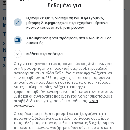
ΣΧΕΤΙΚΑ ΘΕΜΑΤΑ
δεδομένα για:
Εξατομικευμένη διαφήμιση και περιεχόμενο,
Πώς είδαν οι αναλυτές το πρώτο εξάμηνο της Theon
μέτρηση διαφήμισης και περιεχομένου, έρευνα
International
κοινού και ανάπτυξη υπηρεσιών
Theon: «Buy» από Deutsche Bank μετά το εξάμηνο
Αποθήκευση ή/και πρόσβαση στα δεδομένα μιας
συσκευής
Στρατηγική επένδυση του EFA Group στη Fractal
Networx της Κύπρου
Μάθετε περισσότερα
Theon: Στα 248,7 εκατ. ο τζίρος στο εξάμηνο, άλμα
Θα γίνει επεξεργασία των προσωπικών σας δεδομένων και
37,5% στα κέρδη προ φόρων
οι πληροφορίες από τη συσκευή σας (cookie, μοναδικά
αναγνωριστικά και άλλα δεδομένα συσκευής) ενδέχεται να
κοινοποιηθούν σε 237 παρόχους, οι οποίοι μπορούν να
αποκτήσουν πρόσβαση σε αυτές ή να τις αποθηκεύσουν.
Αυτές οι πληροφορίες ενδέχεται επίσης να
χρησιμοποιηθούν συγκεκριμένα από αυτόν τον ιστότοπο.
Εμείς και οι συνεργάτες μας ενδέχεται να χρησιμοποιούμε
ακριβή δεδομένα γεωγραφικής τοποθεσίας.
Λίστα
συνεργατών.
Ορισμένοι προμηθευτές μπορεί να επεξεργάζονται τα
προσωπικά δεδομένα σας με βάση το έννομο συμφέρον
τους, αλλά μπορείτε να αρνηθείτε κάνοντας διαχείριση των
παρακάτω επιλογών. Αναζητήστε έναν σύνδεσμο στο κάτω