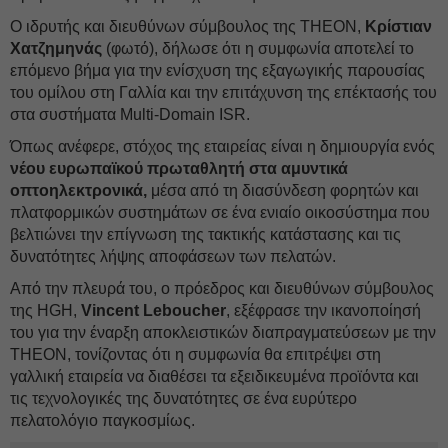
Ο ιδρυτής και διευθύνων σύμβουλος της THEON,
Κρίστιαν
Χατζημηνάς
(φωτό), δήλωσε ότι η συμφωνία αποτελεί το
επόμενο βήμα για την ενίσχυση της εξαγωγικής παρουσίας
του ομίλου στη Γαλλία και την επιτάχυνση της επέκτασής του
στα συστήματα Multi-Domain ISR.
Όπως ανέφερε, στόχος της εταιρείας είναι η δημιουργία ενός
νέου ευρωπαϊκού πρωταθλητή στα αμυντικά
οπτοηλεκτρονικά,
μέσα από τη διασύνδεση φορητών και
πλατφορμικών συστημάτων σε ένα ενιαίο οικοσύστημα που
βελτιώνει την επίγνωση της τακτικής κατάστασης και τις
δυνατότητες λήψης αποφάσεων των πελατών.
Από την πλευρά του, ο πρόεδρος και διευθύνων σύμβουλος
της HGH,
Vincent Leboucher
, εξέφρασε την ικανοποίησή
του για την έναρξη αποκλειστικών διαπραγματεύσεων με την
THEON, τονίζοντας ότι η συμφωνία θα επιτρέψει στη
γαλλική εταιρεία να διαθέσει τα εξειδικευμένα προϊόντα και
τις τεχνολογικές της δυνατότητες σε ένα ευρύτερο
πελατολόγιο παγκοσμίως.