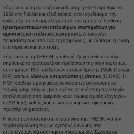
Σύμφωνα με τη σχετική ανακοίνωση, η HGH ιδρύθηκε το
1982 στη Γαλλία και εξειδικεύεται στον σχεδιασμό, την
ανάπτυξη, τη συναρμολόγηση και την εμπορική διάθεση
ηλεκτροοπτικών και υπέρυθρων συστημάτων για
αμυντικές και πολιτικές εφαρμογές.
Απασχολεί
περισσότερους από 130 εργαζομένους, με ιδιαίτερη έμφαση
στην έρευνα και ανάπτυξη.
Σύμφωνα με τη THEON, η πιθανή εξαγορά θα διευρύνει
σημαντικά το χαρτοφυλάκιο προϊόντων της στον τομέα των
συστημάτων ISR πολλαπλών πεδίων δράσης (Multi-Domain
ISR) και των
λύσεων αντιμετώπισης drones
(C-UAS). Η
HGH διαθέτει προηγμένες δυνατότητες ανίχνευσης και
ταξινόμησης στόχων, βασισμένες σε ιδιόκτητη τεχνολογία
απαλλαγμένη από αμερικανικούς περιορισμούς εξαγωγών
(ITAR-free), καθώς και σε κατοχυρωμένες εφαρμογές
τεχνητής νοημοσύνης.
Η κίνηση εντάσσεται στη στρατηγική της THEON για την
ταχεία εδραίωσή της ως ηγέτιδας δύναμης στα
οπτοηλεκτρονικά συστήματα πλατφορμών. Έρχεται σε