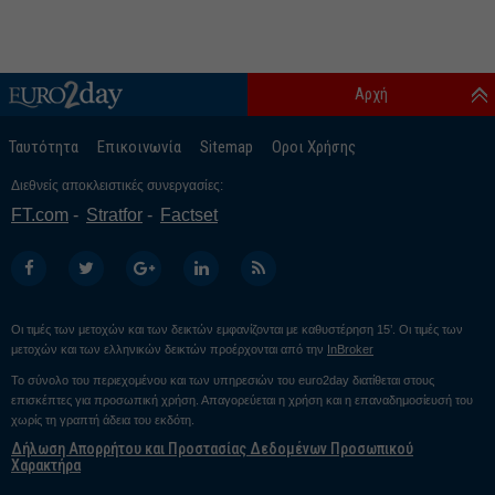
Αρχή
Ταυτότητα
Επικοινωνία
Sitemap
Οροι Χρήσης
Διεθνείς αποκλειστικές συνεργασίες:
FT.com
Stratfor
Factset
Οι τιμές των μετοχών και των δεικτών εμφανίζονται με καθυστέρηση 15’. Οι τιμές των
μετοχών και των ελληνικών δεικτών προέρχονται από την
InBroker
Το σύνολο του περιεχομένου και των υπηρεσιών του euro2day διατίθεται στους
επισκέπτες για προσωπική χρήση. Απαγορεύεται η χρήση και η επαναδημοσίευσή του
χωρίς τη γραπτή άδεια του εκδότη.
Δήλωση Απορρήτου και Προστασίας Δεδομένων Προσωπικού
Χαρακτήρα