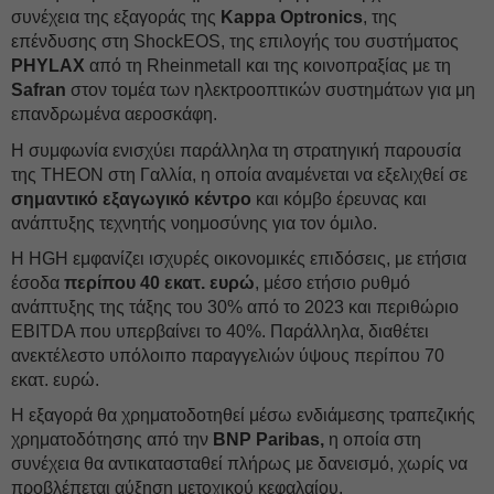
συνέχεια της εξαγοράς της
Kappa Optronics
, της
επένδυσης στη ShockEOS, της επιλογής του συστήματος
PHYLAX
από τη Rheinmetall και της κοινοπραξίας με τη
Safran
στον τομέα των ηλεκτροοπτικών συστημάτων για μη
επανδρωμένα αεροσκάφη.
Η συμφωνία ενισχύει παράλληλα τη στρατηγική παρουσία
της THEON στη Γαλλία, η οποία αναμένεται να εξελιχθεί σε
σημαντικό εξαγωγικό κέντρο
και κόμβο έρευνας και
ανάπτυξης τεχνητής νοημοσύνης για τον όμιλο.
Η HGH εμφανίζει ισχυρές οικονομικές επιδόσεις, με ετήσια
έσοδα
περίπου 40 εκατ.
ευρώ
, μέσο ετήσιο ρυθμό
ανάπτυξης της τάξης του 30% από το 2023 και περιθώριο
EBITDA που υπερβαίνει το 40%. Παράλληλα, διαθέτει
ανεκτέλεστο υπόλοιπο παραγγελιών ύψους περίπου 70
εκατ. ευρώ.
Η εξαγορά θα χρηματοδοτηθεί μέσω ενδιάμεσης τραπεζικής
χρηματοδότησης από την
BNP Paribas,
η οποία στη
συνέχεια θα αντικατασταθεί πλήρως με δανεισμό, χωρίς να
προβλέπεται αύξηση μετοχικού κεφαλαίου.