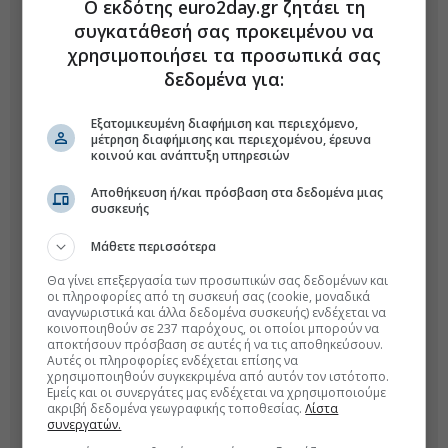
Ο εκδότης euro2day.gr ζητάει τη
συγκατάθεσή σας προκειμένου να
χρησιμοποιήσει τα προσωπικά σας
δεδομένα για:
Εξατομικευμένη διαφήμιση και περιεχόμενο,
μέτρηση διαφήμισης και περιεχομένου, έρευνα
κοινού και ανάπτυξη υπηρεσιών
Αποθήκευση ή/και πρόσβαση στα δεδομένα μιας
συσκευής
Μάθετε περισσότερα
Θα γίνει επεξεργασία των προσωπικών σας δεδομένων και
οι πληροφορίες από τη συσκευή σας (cookie, μοναδικά
αναγνωριστικά και άλλα δεδομένα συσκευής) ενδέχεται να
κοινοποιηθούν σε 237 παρόχους, οι οποίοι μπορούν να
αποκτήσουν πρόσβαση σε αυτές ή να τις αποθηκεύσουν.
Αυτές οι πληροφορίες ενδέχεται επίσης να
χρησιμοποιηθούν συγκεκριμένα από αυτόν τον ιστότοπο.
Εμείς και οι συνεργάτες μας ενδέχεται να χρησιμοποιούμε
ακριβή δεδομένα γεωγραφικής τοποθεσίας.
Λίστα
συνεργατών.