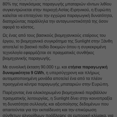
80% της παγκόσμιας παραγωγής μπαταριών ιόντων λιθίου
συγκεντρώνεται στην περιοχή Ασίας-Ειρηνικού, η Ευρώπη
καλείται να επιταχύνει την εγχώρια παραγωγική δυνατότητα,
διατηρώντας παράλληλα την ανταγωνιστικότητά της όσον
αφορά το κόστος.
Ως ένας από τους βασικούς βιομηχανικούς εταίρους του
έργου, το βιομηχανικό συγκρότημα της Sunlight στην Ξάνθη
αποτελεί το βασικό πεδίο δοκιμών όπου η συγκεκριμένη
τεχνολογία εφαρμόζεται σε πραγματικές συνθήκες
βιομηχανικής παραγωγής.
Με συνολική έκταση 90.000 τ.μ. και
ετήσια παραγωγική
δυναμικότητα 9 GWh
, η υπερσύγχρονη και πλήρως
αυτοματοποιημένη μονάδα αποτελεί ένα από τα πλέον
προηγμένα κέντρα παραγωγής μπαταριών στην Ευρώπη.
Παρέχοντας ένα ολοκληρωμένο βιομηχανικό περιβάλλον
πραγματικής λειτουργίας, η Sunlight δίνει στην κοινοπραξία
τη δυνατότητα συλλογής και αξιοποίησης δεδομένων που
απαιτούνται για την εκπαίδευση και την επικύρωση
σύνθετων αλγορίθμων πρόβλεψης σε εμπορική κλίμακα, για