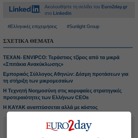
Ακολουθήστε τη σελίδα του
Euro2day.gr
στο
Linkedin
#Ελληνικές επιχειρήσεις
#Sunlight Group
ΣΧΕΤΙΚΑ ΘΕΜΑΤΑ
ΤΕΧΑΝ- ENVIPCO: Τεράστιος τζίρος από τα μικρά
«Σπιτάκια Ανακύκλωσης»
Εμπορικός Σύλλογος Αθηνών: Δέσμη προτάσεων για
τη στήριξη των μικρομεσαίων
Η Τεχνητή Νοημοσύνη στις κορυφαίες στρατηγικές
προτεραιότητες των Ελλήνων CEOs
Η ΚΑΥΑΚ αναπτύσσεται αλλά με κόστος