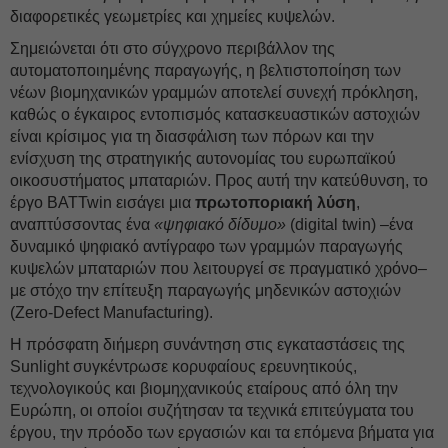
διαφορετικές γεωμετρίες και χημείες κυψελών.
Σημειώνεται ότι στο σύγχρονο περιβάλλον της
αυτοματοποιημένης παραγωγής, η βελτιστοποίηση των
νέων βιομηχανικών γραμμών αποτελεί συνεχή πρόκληση,
καθώς ο έγκαιρος εντοπισμός κατασκευαστικών αστοχιών
είναι κρίσιμος για τη διασφάλιση των πόρων και την
ενίσχυση της στρατηγικής αυτονομίας του ευρωπαϊκού
οικοσυστήματος μπαταριών. Προς αυτή την κατεύθυνση, το
έργο BATTwin εισάγει μια
πρωτοποριακή λύση
,
αναπτύσσοντας ένα
«ψηφιακό δίδυμο»
(digital twin) –ένα
δυναμικό ψηφιακό αντίγραφο των γραμμών παραγωγής
κυψελών μπαταριών που λειτουργεί σε πραγματικό χρόνο–
με στόχο την επίτευξη παραγωγής μηδενικών αστοχιών
(Zero-Defect Manufacturing).
Η πρόσφατη διήμερη συνάντηση στις εγκαταστάσεις της
Sunlight συγκέντρωσε κορυφαίους ερευνητικούς,
τεχνολογικούς και βιομηχανικούς εταίρους από όλη την
Ευρώπη, οι οποίοι συζήτησαν τα τεχνικά επιτεύγματα του
έργου, την πρόοδο των εργασιών και τα επόμενα βήματα για