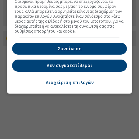
Ορισμένοι προμηθευτές μπορεί να επεξεργάζονται τα
προσωπικά δεδομένα σας με βάση το έννομο συμφέρον
τους, αλλά μπορείτε να αρνηθείτε κάνοντας διαχείριση των
παρακάτω επιλογών. Αναζητήστε έναν σύνδεσμο στο κάτω
μέρος αυτής της σελίδας ή στο μενού του ιστοτόπου, για να
διαχειριστείτε ή να ανακαλέσετε τη συναίνεσή σας στις
ρυθμίσεις απορρήτου και cookie.
Προσθέστε το euro2day.gr στο Discover
Συναίνεση
Δεν συγκατατίθεμαι
Διαχείριση επιλογών