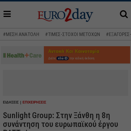
#ΜΕΣΗ ΑΝΑΤΟΛΗ
#ΤΙΜΕΣ-ΣΤΟΧΟΙ ΜΕΤΟΧΩΝ
#ΕΞΑΓΟΡΕΣ
Δείτε
εδώ
την ειδική έκδοση
ΕΙΔΗΣΕΙΣ
ΕΠΙΧΕΙΡΗΣΕΙΣ
Sunlight Group: Στην Ξάνθη η 8η
συνάντηση του ευρωπαϊκού έργου