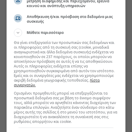
μέτρηση διαφήμισης και περιεχομένου, έρευνα
κοινού και ανάπτυξη υπηρεσιών
Αποθήκευση ή/και πρόσβαση στα δεδομένα μιας
συσκευής
Μάθετε περισσότερα
Θα γίνει επεξεργασία των προσωπικών σας δεδομένων και
οι πληροφορίες από τη συσκευή σας (cookie, μοναδικά
αναγνωριστικά και άλλα δεδομένα συσκευής) ενδέχεται να
κοινοποιηθούν σε 237 παρόχους, οι οποίοι μπορούν να
αποκτήσουν πρόσβαση σε αυτές ή να τις αποθηκεύσουν.
Αυτές οι πληροφορίες ενδέχεται επίσης να
χρησιμοποιηθούν συγκεκριμένα από αυτόν τον ιστότοπο.
Εμείς και οι συνεργάτες μας ενδέχεται να χρησιμοποιούμε
ακριβή δεδομένα γεωγραφικής τοποθεσίας.
Λίστα
συνεργατών.
Ορισμένοι προμηθευτές μπορεί να επεξεργάζονται τα
προσωπικά δεδομένα σας με βάση το έννομο συμφέρον
τους, αλλά μπορείτε να αρνηθείτε κάνοντας διαχείριση των
παρακάτω επιλογών. Αναζητήστε έναν σύνδεσμο στο κάτω
μέρος αυτής της σελίδας ή στο μενού του ιστοτόπου, για να
διαχειριστείτε ή να ανακαλέσετε τη συναίνεσή σας στις
ρυθμίσεις απορρήτου και cookie.