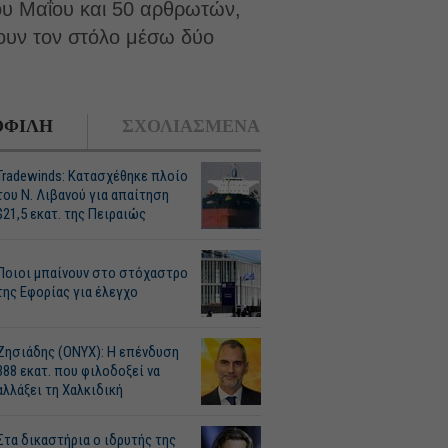
ου Μαΐου και 50 αρθρωτών,
ουν τον στόλο μέσω δύο
ΦΙΛΗ
ΣΧΟΛΙΑΣΜΕΝΑ
Tradewinds: Κατασχέθηκε πλοίο
του Ν. Λιβανού για απαίτηση
$21,5 εκατ. της Πειραιώς
Ποιοι μπαίνουν στο στόχαστρο
της Εφορίας για έλεγχο
Ζησιάδης (ONYX): Η επένδυση
388 εκατ. που φιλοδοξεί να
αλλάξει τη Χαλκιδική
Στα δικαστήρια ο ιδρυτής της