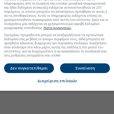
πληροφορίες από τη συσκευή σας (cookie, μοναδικά αναγνωριστικά
και άλλα δεδομένα συσκευής) ενδέχεται να κοινοποιηθούν σε 237
παρόχους, οι οποίοι μπορούν να αποκτήσουν πρόσβαση σε αυτές ή
να τις αποθηκεύσουν. Αυτές οι πληροφορίες ενδέχεται επίσης να
χρησιμοποιηθούν συγκεκριμένα από αυτόν τον ιστότοπο. Εμείς και οι
.gr στο Discover
συνεργάτες μας ενδέχεται να χρησιμοποιούμε ακριβή δεδομένα
γεωγραφικής τοποθεσίας.
Λίστα συνεργατών.
Ορισμένοι προμηθευτές μπορεί να επεξεργάζονται τα προσωπικά
δεδομένα σας με βάση το έννομο συμφέρον τους, αλλά μπορείτε να
αρνηθείτε κάνοντας διαχείριση των παρακάτω επιλογών. Αναζητήστε
έναν σύνδεσμο στο κάτω μέρος αυτής της σελίδας ή στο μενού του
ιστοτόπου, για να διαχειριστείτε ή να ανακαλέσετε τη συναίνεσή σας
στις ρυθμίσεις απορρήτου και cookie.
Δεν συγκατατίθεμαι
Συναίνεση
Διαχείριση επιλογών