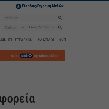
Είσοδος/Εγγραφή Μελών
Σύμβολο
ΚΙΝΗΣΗ ΣΤΕΛΕΧΩΝ
#ΔΑΣΜΟΙ
#ΥΠΟΚΛΟΠΕΣ
#ΠΛΗΘΩΡΙΣΜ
Δείτε
εδώ
την ειδική έκδοση
υ
ωφορεία