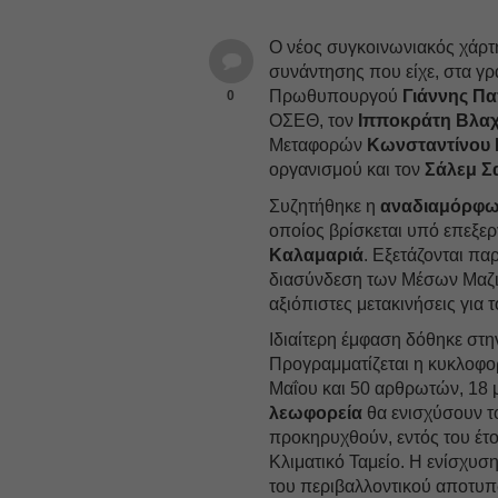
Ο νέος συγκοινωνιακός χάρτ
συνάντησης που είχε, στα γρ
Πρωθυπουργού
Γιάννης Π
0
ΟΣΕΘ, τον
Ιπποκράτη Βλα
Μεταφορών
Κωνσταντίνου
οργανισμού και τον
Σάλεμ Σ
Συζητήθηκε η
αναδιαμόρφ
οποίος βρίσκεται υπό επεξερ
Καλαμαριά
. Εξετάζονται πα
διασύνδεση των Μέσων Μαζικ
αξιόπιστες μετακινήσεις για τ
Ιδιαίτερη έμφαση δόθηκε στ
Προγραμματίζεται η κυκλοφο
Μαΐου και 50 αρθρωτών, 18 μ
λεωφορεία
θα ενισχύσουν τ
προκηρυχθούν, εντός του έτ
Κλιματικό Ταμείο. Η ενίσχυσ
του περιβαλλοντικού αποτυπ