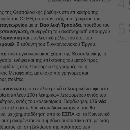
4
Δημοσιεύθηκε:
4 Μαΐου 2026 - 19:59
ης της Θεσσαλονίκης βρέθηκε στο επίκεντρο της
αφεία του ΟΣΕΘ, ο συντονιστής του Γραφείου του
5
απαγεωργίου
με τη
Βασιλική Τραούδα
, προέδρο του
χοπαναγιώτη
, συνεργάτη του αναπληρωτή υπουργού
 Κυρανάκη
και εκτελεστικό μέλος του δ.σ. του
αμουέλ
, διευθυντή του Συγκοινωνιακού Έργου.
ωση
του συγκοινωνιακού χάρτη της Θεσσαλονίκης, ο
γασία, ενόψει και της επέκτασης του μετρό προς
ρεμβάσεις στις λεωφορειακές γραμμές και η
ής Μεταφοράς, με στόχο πιο γρήγορες και
ους πολίτες.
ην
ανανέωση
του στόλου με νέα ηλεκτρικά λεωφορεία.
ρία επιπλέον 100 ηλεκτρικών λεωφορείων εντός του
έτρων, εντός του καλοκαιριού. Παράλληλα,
175 νέα
ον στόλο μέσω δύο νέων διαγωνισμών που θα
ους, με χρηματοδότηση από το ΕΣΠΑ και το Κοινωνικό
η αυτή αναμένεται να συμβάλει ουσιαστικά στη μείωση
ώματος και στη βελτίωση της ποιότητας των