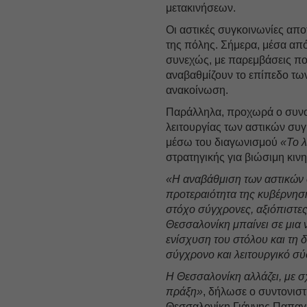
μετακινήσεων.
Οι αστικές συγκοινωνίες απ
της πόλης. Σήμερα, μέσα από
συνεχώς, με παρεμβάσεις πο
αναβαθμίζουν το επίπεδο τω
ανακοίνωση.
Παράλληλα, προχωρά ο συν
λειτουργίας των αστικών συ
μέσω του διαγωνισμού
«Το 
στρατηγικής για βιώσιμη κινη
«Η αναβάθμιση των αστικών 
προτεραιότητα της κυβέρνη
στόχο σύγχρονες, αξιόπιστες 
Θεσσαλονίκη μπαίνει σε μια 
ενίσχυση του στόλου και τη
σύγχρονο και λειτουργικό σ
Η Θεσσαλονίκη αλλάζει, με σ
πράξη»
, δήλωσε ο συντονισ
Θεσσαλονίκη Γιάννης Παπαγ