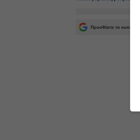
Προσθέστε το euro2day