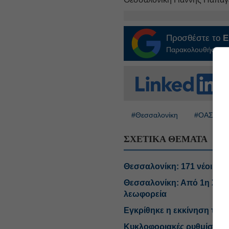
Προσθέστε το
E
Παρακολουθήστε τις
#Θεσσαλονίκη
#ΟΑΣΘ
ΣΧΕΤΙΚΑ ΘΕΜΑΤΑ
Θεσσαλονίκη: 171 νέοι οδ
Θεσσαλονίκη: Από 1η Σεπτ
λεωφορεία
Εγκρίθηκε η εκκίνηση του
Κυκλοφοριακές ρυθμίσεις 