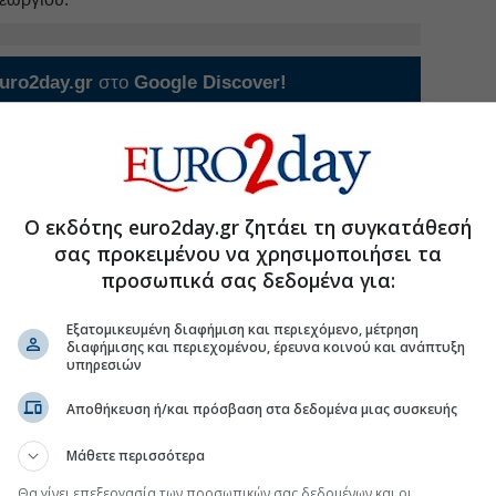
uro2day.gr
στο
Google Discover!
 εξελίξεις με την υπογραφη εγκυρότητας του Euro2day.gr
FOLLOW US
Ακολουθήστε τη σελίδα του
Euro2day.gr
στο
Linkedin
Ο εκδότης euro2day.gr ζητάει τη συγκατάθεσή
#Μέσα Μαζικής Μεταφοράς
σας προκειμένου να χρησιμοποιήσει τα
προσωπικά σας δεδομένα για:
Εξατομικευμένη διαφήμιση και περιεχόμενο, μέτρηση
διαφήμισης και περιεχομένου, έρευνα κοινού και ανάπτυξη
ηγοί στον ΟΑΣΘ
υπηρεσιών
εμβρίου σε κυκλοφορία 50 νέα ηλεκτρικά
Αποθήκευση ή/και πρόσβαση στα δεδομένα μιας συσκευής
 διαγωνισμού για την ανάπλαση της ΔΕΘ
Μάθετε περισσότερα
στη Γραμμή 3 του Μετρό από Κυριακή 26 Ιουλίου
Θα γίνει επεξεργασία των προσωπικών σας δεδομένων και οι