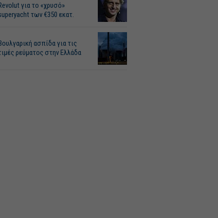
Revolut για το «χρυσό»
superyacht των €350 εκατ.
Βουλγαρική ασπίδα για τις
τιμές ρεύματος στην Ελλάδα