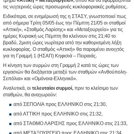
τμήμα
«Αττική – Μεταξουργείο»,
όπου και θα εφαρμόζονται
τις νυχτερινές ώρες προσωρινές κυκλοφοριακές ρυθμίσεις.
Ειδικότερα, σε ενημέρωσή της η ΣΤΑΣΥ, γνωστοποιεί πως
από σήμερα Τρίτη 05/05 έως την Πέμπτη 21/05 οι σταθμοί
«Αττική», «Σταθμός Λαρίσης» και «Μεταξουργείο» για τις
ημέρες Κυριακή ως Πέμπτη θα κλείνουν στις 21:40 το
βραδύ, 2μιση ώρες νωρίτερα από την καθορισμένη λήξη
κυκλοφορίας. Ο σταθμός «Αττική» θα παραμένει ανοιχτός
για τη Γραμμή 1 (ΗΣΑΠ) Κηφισιά – Πειραιάς.
Η κίνηση των συρμών στη Γραμμή 2 κατά τις ώρες των
εργασιών θα διεξάγεται μεταξύ των σταθμών «Ανθούπολη-
Σεπόλια» και «Ομόνοια-Ελληνικό».
Αναλυτικά, οι
τελευταίοι συρμοί,
πριν το κλείσιμο των
σταθμών, θα αναχωρούν:
από ΣΕΠΟΛΙΑ προς ΕΛΛΗΝΙΚΟ στις 21:30,
από ΑΤΤΙΚΗ προς ΕΛΛΗΝΙΚΟ στις 21:32,
από ΣΤΑΘΜΟ ΛΑΡΙΣΗΣ προς ΕΛΛΗΝΙΚΟ στις 21:33,
από ΜΕΤΑΞΟΥΡΓΕΙΟ προς ΕΛΛΗΝΙΚΟ στις 21:34,