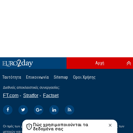
Αρχή
Ταυτότητα
Επικοινωνία
Sitemap
Οροι Χρήσης
Διεθνείς αποκλειστικές συνεργασίες:
FT.com
Stratfor
Factset
Οι τιμές των μετοχών και των δεικτών εμφανίζονται με καθυστέρηση 15’. Οι τιμές των
μετοχών και των ελληνικών δεικτών προέρχονται από την
InBroker