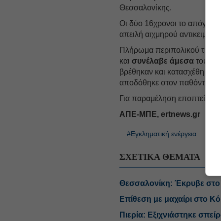
Θεσσαλονίκης.
Οι δύο 16χρονοι το απόγευμ
απειλή αιχμηρού αντικειμένο
Πλήρωμα περιπολικού της Δ
και
συνέλαβε άμεσα
τους δ
βρέθηκαν και κατασχέθηκαν 
αποδόθηκε στον παθόντα,
Για παραμέληση εποπτείας α
ΑΠΕ-ΜΠΕ, ertnews.gr
#Εγκληματική ενέργεια
ΣΧΕΤΙΚΑ ΘΕΜΑΤΑ
Θεσσαλονίκη: Έκρυβε στο
Eπίθεση με μαχαίρι στο Κ
Πιερία: Εξιχνιάστηκε σπε