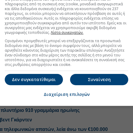
πληροφορίες από τη συσκευή σας (cookie, μοναδικά αναγνωριστικά
και άλλα δεδομένα συσκευής) ενδέχεται να κοινοποιηθούν σε 237
παρόχους, οι οποίοι μπορούν να αποκτήσουν πρόσβαση σε αυτές ή
α του Σαββάτου προσέγγισαν έναν 15χρονο και με την
να τις αποθηκεύσουν. Αυτές οι πληροφορίες ενδέχεται επίσης να
υ του αφαίρεσαν το χρηματικό ποσό.
χρησιμοποιηθούν συγκεκριμένα από αυτόν τον ιστότοπο. Εμείς και οι
συνεργάτες μας ενδέχεται να χρησιμοποιούμε ακριβή δεδομένα
ιεύθυνσης Άμεσης Δράσης Θεσσαλονίκης, εντόπισε
γεωγραφικής τοποθεσίας.
Λίστα συνεργατών.
ύο ανήλικους στην κατοχή των συλληφθέντων
Ορισμένοι προμηθευτές μπορεί να επεξεργάζονται τα προσωπικά
το
μαχαίρι
και το αφαιρεθέν χρηματικό ποσό, που
δεδομένα σας με βάση το έννομο συμφέρον τους, αλλά μπορείτε να
αρνηθείτε κάνοντας διαχείριση των παρακάτω επιλογών. Αναζητήστε
έναν σύνδεσμο στο κάτω μέρος αυτής της σελίδας ή στο μενού του
νηλίκου συνελήφθησαν οι γονείς των συλληφθέντων.
ιστοτόπου, για να διαχειριστείτε ή να ανακαλέσετε τη συναίνεσή σας
στις ρυθμίσεις απορρήτου και cookie.
Δεν συγκατατίθεμαι
Συναίνεση
Διαχείριση επιλογών
 πλυντήριο 910 γραμμάρια ηρωίνης
όβεντ Γκάρντεν
ίρα τηλεφωνικών απατών, λεία άνω των €100.000