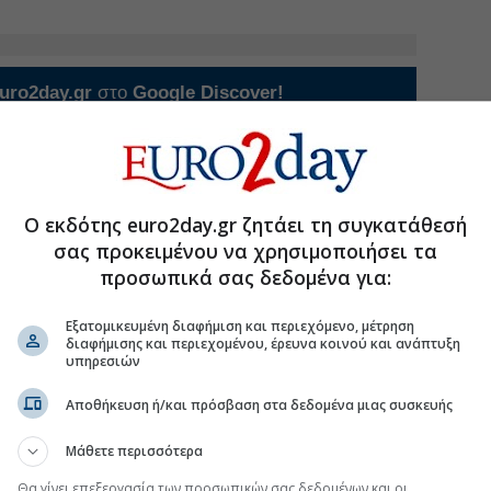
uro2day.gr
στο
Google Discover!
 εξελίξεις με την υπογραφη εγκυρότητας του Euro2day.gr
FOLLOW US
Ακολουθήστε τη σελίδα του
Euro2day.gr
στο
Linkedin
Ο εκδότης euro2day.gr ζητάει τη συγκατάθεσή
σας προκειμένου να χρησιμοποιήσει τα
το νοσοκομείο «Ευαγγελισμός», όπου νοσηλεύεται
 έσπευσαν αστυνομικές δυνάμεις που εντόπισαν και
προσωπικά σας δεδομένα για:
Εξατομικευμένη διαφήμιση και περιεχόμενο, μέτρηση
 ταυτοποιήσει έναν 31χρονο ως φερόμενο δράστη της
διαφήμισης και περιεχομένου, έρευνα κοινού και ανάπτυξη
ες για τον εντοπισμό και τη σύλληψή του.
υπηρεσιών
ήφθησαν δύο 16χρονοι, αφαίρεσαν με
Αποθήκευση ή/και πρόσβαση στα δεδομένα μιας συσκευής
ού χρήματα από 15χρονο
Μάθετε περισσότερα
ια ληστεία κατά συναυτουργία και για παράβαση του
ανήλικοι, οι οποίοι συνελήφθησαν στην Πυλαία
Θα γίνει επεξεργασία των προσωπικών σας δεδομένων και οι