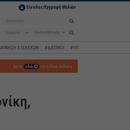
Είσοδος/Εγγραφή Μελών
Σύμβολο
ΚΙΝΗΣΗ ΣΤΕΛΕΧΩΝ
#ΔΑΣΜΟΙ
#ΥΠΟΚΛΟΠΕΣ
#ΠΛΗΘΩΡΙΣΜ
Δείτε
εδώ
την ειδική έκδοση
νίκη,