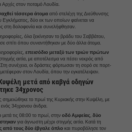
οι Αρχές στον ποταμό Λουδία.
σαχθεί τέσσερα άτομα
από στελέχη της Διεύθυνσης
Εγκλήματος, δύο εκ των οποίων φαίνεται να
ς στη δολοφονία και συνελήφθησαν.
ηροφορίες, όλα ξεκίνησαν το βράδυ του Σαββάτου,
 σε σπίτι όπου συναντήθηκαν με δύο άλλα άτομα.
πληροφορίες,
επεισόδιο μεταξύ των τριών πρώτων
 στιγμής αιτία, με αποτέλεσμα να πέσει νεκρός από
Στη συνέχεια, οι δράστες φόρτωσαν τη σορό σε πορτ-
 μετέφεραν στον Λουδία, όπου την εγκατέλειψαν.
Κυψέλη μετά από καβγά οδηγών
τηκε 34χρονος
 σημειώθηκε το πρωί της Κυριακής στην Κυψέλη, με
 ενός 34χρονου άνδρα.
μετά τις 08:00 το πρωί, στην
οδό Αμφείας
,
δύο
ίστηκαν
για άγνωστη μέχρι στιγμής αιτία. Κατά τη
ς από τους δύο έβγαλε όπλο
και πυροβόλησε τον