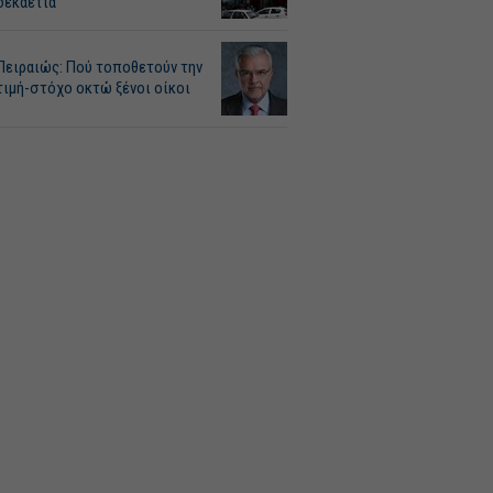
δεκαετία
Πειραιώς: Πού τοποθετούν την
τιμή-στόχο οκτώ ξένοι οίκοι