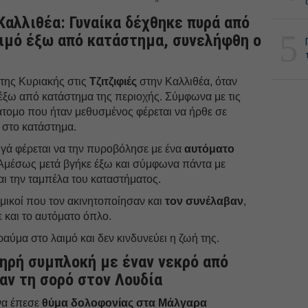
Καλλιθέα: Γυναίκα δέχθηκε πυρά από
5
ιμό έξω από κατάστημα, συνελήφθη ο
της Κυριακής στις
Τζιτζιφιές
στην Καλλιθέα, όταν
ξω από κατάστημα της περιοχής. Σύμφωνα με τις
άτομο που ήταν μεθυσμένος φέρεται να ήρθε σε
 στο κατάστημα.
γά φέρεται να την πυροβόλησε με ένα
αυτόματο
 Αμέσως μετά βγήκε έξω και σύμφωνα πάντα με
ι την ταμπέλα του καταστήματος.
μικοί που τον ακινητοποίησαν και
τον συνέλαβαν
,
 και το αυτόματο όπλο.
αύμα στο λαιμό και δεν κινδυνεύει η ζωή της.
ηρή συμπλοκή με έναν νεκρό από
αν τη σορό στον Λουδία
να έπεσε
θύμα δολοφονίας στα Μάλγαρα