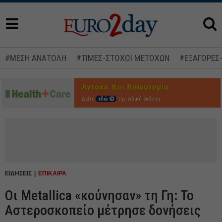
#ΜΕΣΗ ΑΝΑΤΟΛΗ
#ΤΙΜΕΣ-ΣΤΟΧΟΙ ΜΕΤΟΧΩΝ
#ΕΞΑΓΟΡΕΣ
Δείτε
εδώ
την ειδική έκδοση
ΕΙΔΗΣΕΙΣ
ΕΠΙΚΑΙΡΑ
Οι Metallica «κούνησαν» τη Γη: Το
Αστεροσκοπείο μέτρησε δονήσεις