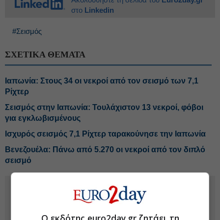
στο
Linkedin
#Σεισμός
ΣΧΕΤΙΚΑ ΘΕΜΑΤΑ
Ιαπωνία: Στους 34 οι νεκροί από τον σεισμό των 7,1
Ρίχτερ
Σεισμός στην Ιαπωνία: Τουλάχιστον 13 νεκροί, φόβοι
για εγκλωβισμένους
Ισχυρός σεισμός 7,1 Ρίχτερ ταρακούνησε την Ιαπωνία
Βενεζουέλα: Πάνω από 5.270 οι νεκροί από τον διπλό
σεισμό
Ο εκδότης euro2day.gr ζητάει τη