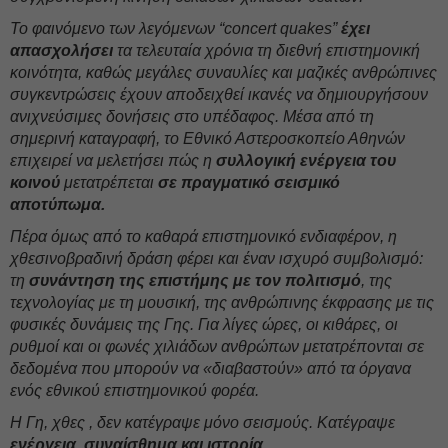
Το φαινόμενο των λεγόμενων “concert quakes”
έχει
απασχολήσει
τα τελευταία χρόνια τη διεθνή επιστημονική
κοινότητα, καθώς μεγάλες συναυλίες και μαζικές ανθρώπινες
συγκεντρώσεις έχουν αποδειχθεί ικανές να δημιουργήσουν
ανιχνεύσιμες δονήσεις στο υπέδαφος. Μέσα από τη
σημερινή καταγραφή, το Εθνικό Αστεροσκοπείο Αθηνών
επιχειρεί να μελετήσει πώς η
συλλογική ενέργεια του
κοινού
μετατρέπεται
σε πραγματικό σεισμικό
αποτύπωμα.
Πέρα όμως από το καθαρά επιστημονικό ενδιαφέρον, η
χθεσινοβραδινή δράση φέρει και έναν ισχυρό συμβολισμό:
τη
συνάντηση της επιστήμης με τον πολιτισμό
, της
τεχνολογίας με τη μουσική, της ανθρώπινης έκφρασης με τις
φυσικές δυνάμεις της Γης. Για λίγες ώρες, οι κιθάρες, οι
ρυθμοί και οι φωνές χιλιάδων ανθρώπων μετατρέπονται σε
δεδομένα που μπορούν να «διαβαστούν» από τα όργανα
ενός εθνικού επιστημονικού φορέα.
Η Γη, χθες , δεν κατέγραψε μόνο σεισμούς. Κατέγραψε
ενέργεια, συναίσθημα και ιστορία.