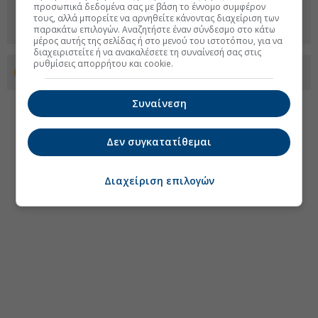
προσωπικά δεδομένα σας με βάση το έννομο συμφέρον
τους, αλλά μπορείτε να αρνηθείτε κάνοντας διαχείριση των
παρακάτω επιλογών. Αναζητήστε έναν σύνδεσμο στο κάτω
μέρος αυτής της σελίδας ή στο μενού του ιστοτόπου, για να
διαχειριστείτε ή να ανακαλέσετε τη συναίνεσή σας στις
ρυθμίσεις απορρήτου και cookie.
Προσθέστε το euro2day.gr στο Discover
Συναίνεση
Δεν συγκατατίθεμαι
Διαχείριση επιλογών