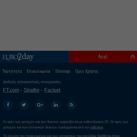
Αρχή
Ταυτότητα
Επικοινωνία
Sitemap
Οροι Χρήσης
Διεθνείς αποκλειστικές συνεργασίες:
FT.com
Stratfor
Factset
Οι τιμές των μετοχών και των δεικτών εμφανίζονται με καθυστέρηση 15’. Οι τιμές των
μετοχών και των ελληνικών δεικτών προέρχονται από την
InBroker
Το σύνολο του περιεχομένου και των υπηρεσιών του euro2day διατίθεται στους