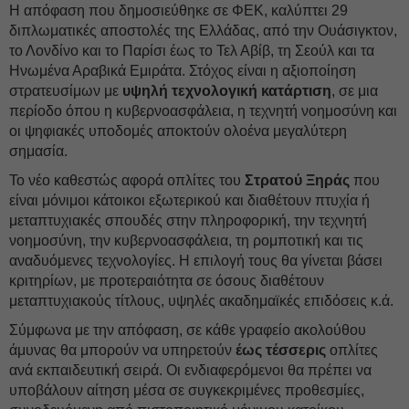
Η απόφαση που δημοσιεύθηκε σε ΦΕΚ, καλύπτει 29
διπλωματικές αποστολές της Ελλάδας, από την Ουάσιγκτον,
το Λονδίνο και το Παρίσι έως το Τελ Αβίβ, τη Σεούλ και τα
Ηνωμένα Αραβικά Εμιράτα. Στόχος είναι η αξιοποίηση
στρατευσίμων με
υψηλή
τεχνολογική κατάρτιση
, σε μια
περίοδο όπου η κυβερνοασφάλεια, η τεχνητή νοημοσύνη και
οι ψηφιακές υποδομές αποκτούν ολοένα μεγαλύτερη
σημασία.
Το νέο καθεστώς αφορά οπλίτες του
Στρατού Ξηράς
που
είναι μόνιμοι κάτοικοι εξωτερικού και διαθέτουν πτυχία ή
μεταπτυχιακές σπουδές στην πληροφορική, την τεχνητή
νοημοσύνη, την κυβερνοασφάλεια, τη ρομποτική και τις
αναδυόμενες τεχνολογίες. Η επιλογή τους θα γίνεται βάσει
κριτηρίων, με προτεραιότητα σε όσους διαθέτουν
μεταπτυχιακούς τίτλους, υψηλές ακαδημαϊκές επιδόσεις κ.ά.
Σύμφωνα με την απόφαση, σε κάθε γραφείο ακολούθου
άμυνας θα μπορούν να υπηρετούν
έως τέσσερις
οπλίτες
ανά εκπαιδευτική σειρά. Οι ενδιαφερόμενοι θα πρέπει να
υποβάλουν αίτηση μέσα σε συγκεκριμένες προθεσμίες,