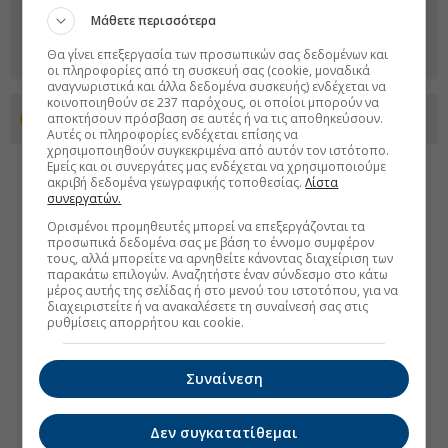
Μάθετε περισσότερα
Θα γίνει επεξεργασία των προσωπικών σας δεδομένων και
οι πληροφορίες από τη συσκευή σας (cookie, μοναδικά
αναγνωριστικά και άλλα δεδομένα συσκευής) ενδέχεται να
κοινοποιηθούν σε 237 παρόχους, οι οποίοι μπορούν να
αποκτήσουν πρόσβαση σε αυτές ή να τις αποθηκεύσουν.
Προσθέστε το euro2day.gr στο Discover
Αυτές οι πληροφορίες ενδέχεται επίσης να
χρησιμοποιηθούν συγκεκριμένα από αυτόν τον ιστότοπο.
Εμείς και οι συνεργάτες μας ενδέχεται να χρησιμοποιούμε
ακριβή δεδομένα γεωγραφικής τοποθεσίας.
Λίστα
συνεργατών.
Ορισμένοι προμηθευτές μπορεί να επεξεργάζονται τα
προσωπικά δεδομένα σας με βάση το έννομο συμφέρον
τους, αλλά μπορείτε να αρνηθείτε κάνοντας διαχείριση των
παρακάτω επιλογών. Αναζητήστε έναν σύνδεσμο στο κάτω
μέρος αυτής της σελίδας ή στο μενού του ιστοτόπου, για να
διαχειριστείτε ή να ανακαλέσετε τη συναίνεσή σας στις
ρυθμίσεις απορρήτου και cookie.
Συναίνεση
Δεν συγκατατίθεμαι