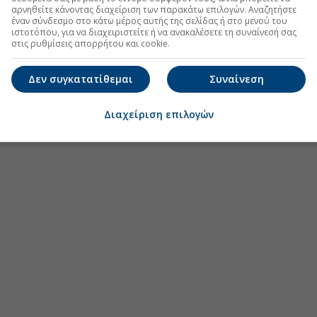
αρνηθείτε κάνοντας διαχείριση των παρακάτω επιλογών. Αναζητήστε
έναν σύνδεσμο στο κάτω μέρος αυτής της σελίδας ή στο μενού του
ιστοτόπου, για να διαχειριστείτε ή να ανακαλέσετε τη συναίνεσή σας
στις ρυθμίσεις απορρήτου και cookie.
Δεν συγκατατίθεμαι
Συναίνεση
Διαχείριση επιλογών