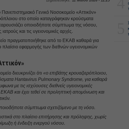
4
Δημοσιεύθηκε:
11 Μαΐου 2026 - 11:25
ο Πανεπιστημιακό Γενικό Νοσοκομείο «Αττικόν»
ερόπλοιου στο οποίο καταγράφηκαν κρούσματα
5
παρουσιάζει οποιοδήποτε σύμπτωμα της νόσου,
ιατρούς και τις υγειονομικές αρχές.
μείο πραγματοποιήθηκε από το ΕΚΑΒ καθαρά για
ο πλαίσιο εφαρμογής των διεθνών υγειονομικών
Αττικόν»
μείο διευκρινίζει ότι
«ο επιβάτης κρουαζιερόπλοιου,
ύσματα Hantavirus Pulmonary Syndrome, για καθαρά
φωνα με τις ισχύουσες διεθνείς υγειονομικές
 ΕΚΑΒ και έχει τεθεί σε προληπτική απομόνωση και
ικόν.
οποιοδήποτε σύμπτωμα σχετιζόμενο με τη νόσο.
ιστικά στο πλαίσιο επιτήρησης και πρόληψης, χωρίς
ίμωξη ή ένδειξη ενεργού νόσου.