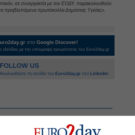
Αττικόν, σε συνεργασία με τον ΕΟΔΥ, παρακολουθούν
 τα προβλεπόμενα πρωτόκολλα Δημόσιας Υγείας».
uro2day.gr
στο
Google Discover!
 εξελίξεις με την υπογραφη εγκυρότητας του Euro2day.gr
FOLLOW US
Ακολουθήστε τη σελίδα του
Euro2day.gr
στο
Linkedin
5 τα κρούσματα στην Ελλάδα
 της ΔΕΗ, έρχεται και νέο deal