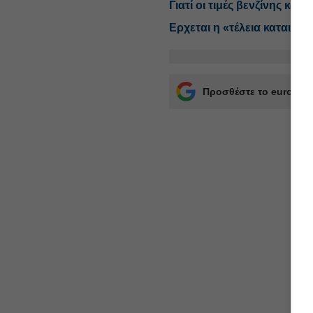
Γιατί οι τιμές βενζίνης και
Ερχεται η «τέλεια καταιγίδα
Προσθέστε το euro2day