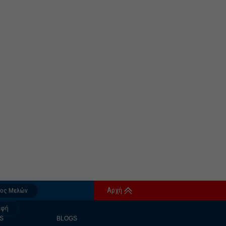
Αρχή
δος Μελών
αφή
S
BLOGS