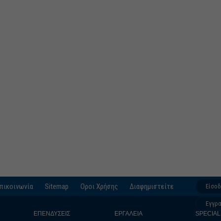
πικοινωνία
Sitemap
Οροι Χρήσης
Διαφημιστείτε
Είσο
Εγγρ
ΕΠΕΝΔΥΣΕΙΣ
ΕΡΓΑΛΕΙΑ
SPECIAL