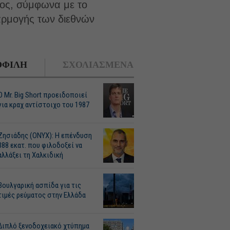
πος, σύμφωνα με το
αρμογής των διεθνών
ΦΙΛΗ
ΣΧΟΛΙΑΣΜΕΝΑ
O Mr. Big Short προειδοποιεί
για κραχ αντίστοιχο του 1987
Ζησιάδης (ONYX): Η επένδυση
388 εκατ. που φιλοδοξεί να
αλλάξει τη Χαλκιδική
Βουλγαρική ασπίδα για τις
τιμές ρεύματος στην Ελλάδα
Διπλό ξενοδοχειακό χτύπημα