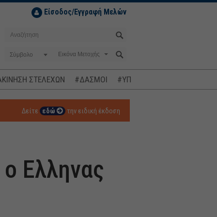
Είσοδος/Εγγραφή Μελών
Σύμβολο
ΚΙΝΗΣΗ ΣΤΕΛΕΧΩΝ
#ΔΑΣΜΟΙ
#ΥΠΟΚΛΟΠΕΣ
#ΠΛΗΘΩΡΙΣΜ
Δείτε
εδώ
την ειδική έκδοση
 ο Ελληνας