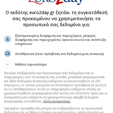
 ντίζελ... αποσυνδέθηκαν από το Brent
» για την τιμή του καφέ
Ο εκδότης euro2day.gr ζητάει τη συγκατάθεσή
σας προκειμένου να χρησιμοποιήσει τα
προσωπικά σας δεδομένα για:
.gr στο Discover
Εξατομικευμένη διαφήμιση και περιεχόμενο, μέτρηση
διαφήμισης και περιεχομένου, έρευνα κοινού και ανάπτυξη
υπηρεσιών
Αποθήκευση ή/και πρόσβαση στα δεδομένα μιας συσκευής
Μάθετε περισσότερα
Θα γίνει επεξεργασία των προσωπικών σας δεδομένων και οι
πληροφορίες από τη συσκευή σας (cookie, μοναδικά αναγνωριστικά
και άλλα δεδομένα συσκευής) ενδέχεται να κοινοποιηθούν σε 237
παρόχους, οι οποίοι μπορούν να αποκτήσουν πρόσβαση σε αυτές ή
να τις αποθηκεύσουν. Αυτές οι πληροφορίες ενδέχεται επίσης να
χρησιμοποιηθούν συγκεκριμένα από αυτόν τον ιστότοπο. Εμείς και οι
συνεργάτες μας ενδέχεται να χρησιμοποιούμε ακριβή δεδομένα
γεωγραφικής τοποθεσίας.
Λίστα συνεργατών.
Ορισμένοι προμηθευτές μπορεί να επεξεργάζονται τα προσωπικά
δεδομένα σας με βάση το έννομο συμφέρον τους, αλλά μπορείτε να