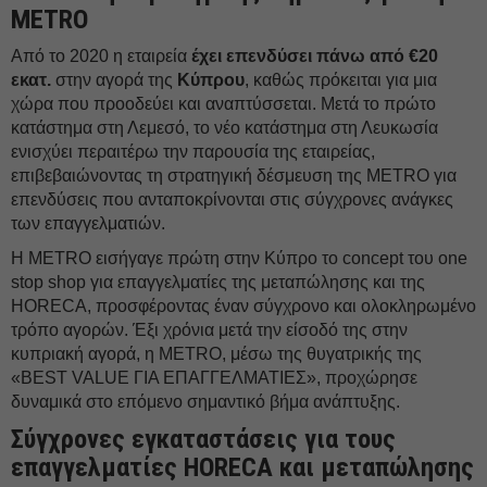
METRO
Από το 2020 η εταιρεία
έχει επενδύσει πάνω από €20
εκατ.
στην αγορά της
Κύπρου
, καθώς πρόκειται για μια
χώρα που προοδεύει και αναπτύσσεται. Μετά το πρώτο
κατάστημα στη Λεμεσό, το νέο κατάστημα στη Λευκωσία
ενισχύει περαιτέρω την παρουσία της εταιρείας,
επιβεβαιώνοντας τη στρατηγική δέσμευση της METRO για
επενδύσεις που ανταποκρίνονται στις σύγχρονες ανάγκες
των επαγγελματιών.
Η METRO εισήγαγε πρώτη στην Κύπρο το concept του one
stop shop για επαγγελματίες της μεταπώλησης και της
HORECA, προσφέροντας έναν σύγχρονο και ολοκληρωμένο
τρόπο αγορών. Έξι χρόνια μετά την είσοδό της στην
κυπριακή αγορά, η METRO, μέσω της θυγατρικής της
«BEST VALUE ΓΙΑ ΕΠΑΓΓΕΛΜΑΤΙΕΣ», προχώρησε
δυναμικά στο επόμενο σημαντικό βήμα ανάπτυξης.
Σύγχρονες εγκαταστάσεις για τους
επαγγελματίες HORECA και μεταπώλησης