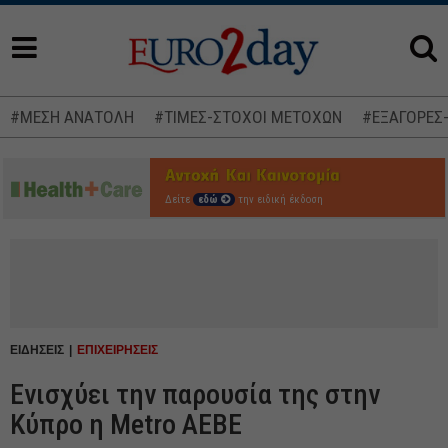
#ΜΕΣΗ ΑΝΑΤΟΛΗ
#ΤΙΜΕΣ-ΣΤΟΧΟΙ ΜΕΤΟΧΩΝ
#ΕΞΑΓΟΡΕΣ
Δείτε
εδώ
την ειδική έκδοση
ΕΙΔΗΣΕΙΣ
ΕΠΙΧΕΙΡΗΣΕΙΣ
Eνισχύει την παρουσία της στην
Κύπρο η Metro ΑΕΒΕ