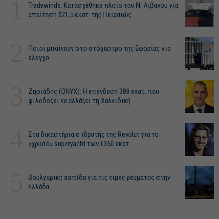
1
Tradewinds: Κατασχέθηκε πλοίο του Ν. Λιβανού για
απαίτηση $21,5 εκατ. της Πειραιώς
2
Ποιοι μπαίνουν στο στόχαστρο της Εφορίας για
έλεγχο
3
Ζησιάδης (ONYX): Η επένδυση 388 εκατ. που
φιλοδοξεί να αλλάξει τη Χαλκιδική
4
Στα δικαστήρια ο ιδρυτής της Revolut για το
«χρυσό» superyacht των €350 εκατ.
5
Βουλγαρική ασπίδα για τις τιμές ρεύματος στην
Ελλάδα