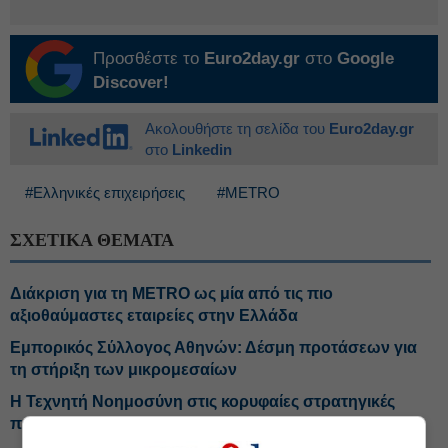
Προσθέστε το
Euro2day.gr
στο
Google
Discover!
Ακολουθήστε τη σελίδα του
Euro2day.gr
στο
Linkedin
#Ελληνικές επιχειρήσεις
#METRO
ΣΧΕΤΙΚΑ ΘΕΜΑΤΑ
Διάκριση για τη METRO ως μία από τις πιο
αξιοθαύμαστες εταιρείες στην Ελλάδα
Εμπορικός Σύλλογος Αθηνών: Δέσμη προτάσεων για
τη στήριξη των μικρομεσαίων
Η Τεχνητή Νοημοσύνη στις κορυφαίες στρατηγικές
προτεραιότητες των Ελλήνων CEOs