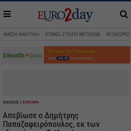
#ΜΕΣΗ ΑΝΑΤΟΛΗ
#ΤΙΜΕΣ-ΣΤΟΧΟΙ ΜΕΤΟΧΩΝ
#ΕΞΑΓΟΡΕΣ
Δείτε
εδώ
την ειδική έκδοση
ΕΙΔΗΣΕΙΣ
ΕΠΙΚΑΙΡΑ
Απεβίωσε ο Δημήτρης
Παπαζαφειρόπουλος, εκ των