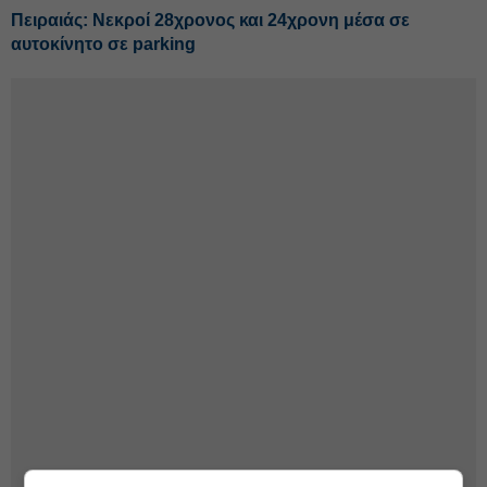
Πειραιάς: Νεκροί 28χρονος και 24χρονη μέσα σε
αυτοκίνητο σε parking