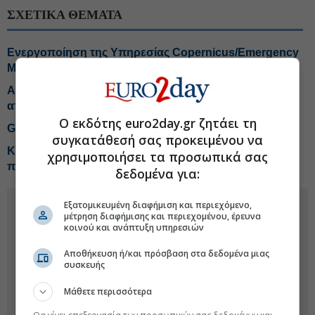
ΣΧΕΤΙΚΑ ΘΕΜΑΤΑ
Ενεργοποίηση της Υπηρεσίας Copernicus/Emergency
Management Service/Mapping
Αποτίμηση από ανεξάρτητο εμπειρογνώμονα η
αποθήκευση CO₂ στον Πρίνο
Ο εκδότης euro2day.gr ζητάει τη
GSI: NAVTEX το φθινόπωρο μετά το ντιλ με Meridiam
συγκατάθεσή σας προκειμένου να
Κομισιόν σε Μανιάτη: Ευθύνη των εθνικών αρχών οι
χρησιμοποιήσει τα προσωπικά σας
περιβαλλοντικές επιπτώσεις έργων
δεδομένα για:
Εξατομικευμένη διαφήμιση και περιεχόμενο,
μέτρηση διαφήμισης και περιεχομένου, έρευνα
κοινού και ανάπτυξη υπηρεσιών
Αποθήκευση ή/και πρόσβαση στα δεδομένα μιας
συσκευής
Μάθετε περισσότερα