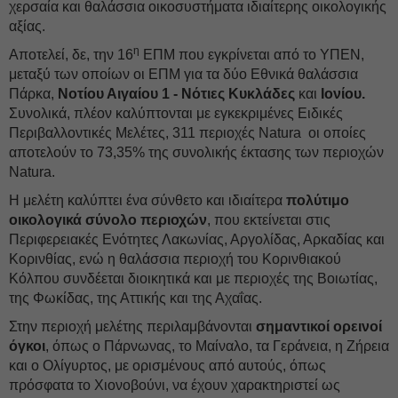
χερσαία και θαλάσσια οικοσυστήματα ιδιαίτερης οικολογικής
αξίας.
η
Αποτελεί, δε, την 16
ΕΠΜ που εγκρίνεται από το ΥΠΕΝ,
μεταξύ των οποίων οι ΕΠΜ για τα δύο Εθνικά θαλάσσια
Πάρκα,
Νοτίου Αιγαίου 1 - Νότιες Κυκλάδες
και
Ιονίου.
Συνολικά, πλέον καλύπτονται με εγκεκριμένες Ειδικές
Περιβαλλοντικές Μελέτες, 311 περιοχές Natura οι οποίες
αποτελούν το 73,35% της συνολικής έκτασης των περιοχών
Natura.
Η μελέτη καλύπτει ένα σύνθετο και ιδιαίτερα
πολύτιμο
οικολογικά σύνολο περιοχών
, που εκτείνεται στις
Περιφερειακές Ενότητες Λακωνίας, Αργολίδας, Αρκαδίας και
Κορινθίας, ενώ η θαλάσσια περιοχή του Κορινθιακού
Κόλπου συνδέεται διοικητικά και με περιοχές της Βοιωτίας,
της Φωκίδας, της Αττικής και της Αχαΐας.
Στην περιοχή μελέτης περιλαμβάνονται
σημαντικοί ορεινοί
όγκοι
, όπως ο Πάρνωνας, το Μαίναλο, τα Γεράνεια, η Ζήρεια
και ο Ολίγυρτος, με ορισμένους από αυτούς, όπως
πρόσφατα το Χιονοβούνι, να έχουν χαρακτηριστεί ως