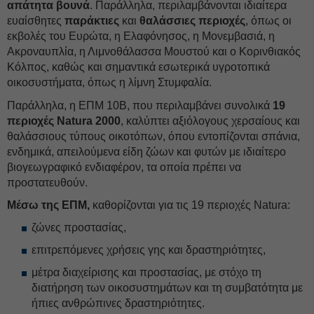
απάτητα βουνά
. Παράλληλα, περιλαμβάνονται ιδιαίτερα
ευαίσθητες
παράκτιες
και
θαλάσσιες περιοχές
, όπως οι
εκβολές του Ευρώτα, η Ελαφόνησος, η Μονεμβασιά, η
Ακροναυπλία, η Λιμνοθάλασσα Μουστού και ο Κορινθιακός
Κόλπος, καθώς και σημαντικά εσωτερικά υγροτοπικά
οικοσυστήματα, όπως η λίμνη Στυμφαλία.
Παράλληλα, η ΕΠΜ 10Β, που περιλαμβάνει συνολικά
19
περιοχές Natura 2000
, καλύπτει αξιόλογους χερσαίους και
θαλάσσιους τύπους οικοτόπων, όπου εντοπίζονται σπάνια,
ενδημικά, απειλούμενα είδη ζώων και φυτών με ιδιαίτερο
βιογεωγραφικό ενδιαφέρον, τα οποία πρέπει να
προστατευθούν.
Μέσω της ΕΠΜ,
καθορίζονται για τις 19 περιοχές Natura:
ζώνες προστασίας,
επιτρεπόμενες χρήσεις γης και δραστηριότητες,
μέτρα διαχείρισης και προστασίας, με στόχο τη
διατήρηση των οικοσυστημάτων και τη συμβατότητα με
ήπιες ανθρώπινες δραστηριότητες.