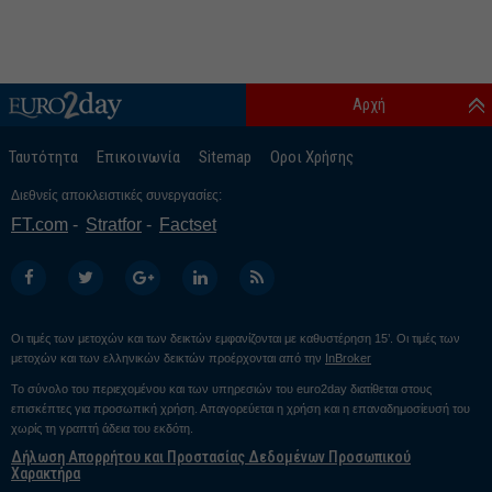
Αρχή
Ταυτότητα
Επικοινωνία
Sitemap
Οροι Χρήσης
Διεθνείς αποκλειστικές συνεργασίες:
FT.com
Stratfor
Factset
Οι τιμές των μετοχών και των δεικτών εμφανίζονται με καθυστέρηση 15’. Οι τιμές των
μετοχών και των ελληνικών δεικτών προέρχονται από την
InBroker
Το σύνολο του περιεχομένου και των υπηρεσιών του euro2day διατίθεται στους
επισκέπτες για προσωπική χρήση. Απαγορεύεται η χρήση και η επαναδημοσίευσή του
χωρίς τη γραπτή άδεια του εκδότη.
Δήλωση Απορρήτου και Προστασίας Δεδομένων Προσωπικού
Χαρακτήρα