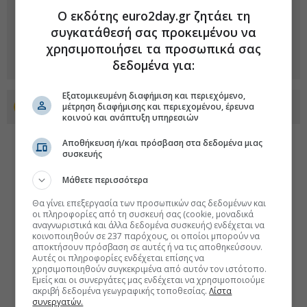
Ο εκδότης euro2day.gr ζητάει τη
συγκατάθεσή σας προκειμένου να
χρησιμοποιήσει τα προσωπικά σας
δεδομένα για:
Εξατομικευμένη διαφήμιση και περιεχόμενο,
μέτρηση διαφήμισης και περιεχομένου, έρευνα
Προσθέστε το euro2day.gr στο Discover
κοινού και ανάπτυξη υπηρεσιών
Αποθήκευση ή/και πρόσβαση στα δεδομένα μιας
συσκευής
Μάθετε περισσότερα
Θα γίνει επεξεργασία των προσωπικών σας δεδομένων και
οι πληροφορίες από τη συσκευή σας (cookie, μοναδικά
αναγνωριστικά και άλλα δεδομένα συσκευής) ενδέχεται να
κοινοποιηθούν σε 237 παρόχους, οι οποίοι μπορούν να
αποκτήσουν πρόσβαση σε αυτές ή να τις αποθηκεύσουν.
Αυτές οι πληροφορίες ενδέχεται επίσης να
χρησιμοποιηθούν συγκεκριμένα από αυτόν τον ιστότοπο.
Εμείς και οι συνεργάτες μας ενδέχεται να χρησιμοποιούμε
ακριβή δεδομένα γεωγραφικής τοποθεσίας.
Λίστα
συνεργατών.