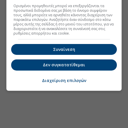
Ορισμένοι προμηθευτές μπορεί να επεξεργάζονται τα
προσωπικά δεδομένα σας με βάση το έννομο συμφέρον
τους, αλλά μπορείτε να αρνηθείτε κάνοντας διαχείριση των
παρακάτω επιλογών. Αναζητήστε έναν σύνδεσμο στο κάτω
μέρος αυτής της σελίδας ή στο μενού του ιστοτόπου, για να
διαχειριστείτε ή να ανακαλέσετε τη συναίνεσή σας στις
ρυθμίσεις απορρήτου και cookie.
Συναίνεση
Δεν συγκατατίθεμαι
Διαχείριση επιλογών