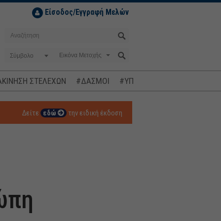
Είσοδος/Εγγραφή Μελών
Σύμβολο
ΚΙΝΗΣΗ ΣΤΕΛΕΧΩΝ
#ΔΑΣΜΟΙ
#ΥΠΟΚΛΟΠΕΣ
#ΠΛΗΘΩΡΙΣΜ
Δείτε
εδώ
την ειδική έκδοση
ώπη