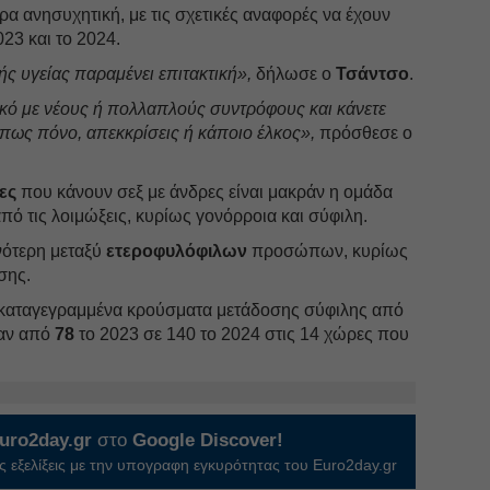
τερα ανησυχητική, με τις σχετικές αναφορές να έχουν
23 και το 2024.
ς υγείας παραμένει επιτακτική»,
δήλωσε ο
Τσάντσο
.
κό με νέους ή πολλαπλούς συντρόφους και κάνετε
όπως πόνο, απεκκρίσεις ή κάποιο έλκος»,
πρόσθεσε ο
ες
που κάνουν σεξ με άνδρες είναι μακράν η ομάδα
πό τις λοιμώξεις, κυρίως γονόρροια και σύφιλη.
νότερη μεταξύ
ετεροφυλόφιλων
προσώπων, κυρίως
σης.
 καταγεγραμμένα κρούσματα μετάδοσης σύφιλης από
καν από
78
το 2023 σε 140 το 2024 στις 14 χώρες που
uro2day.gr
στο
Google Discover!
 εξελίξεις με την υπογραφη εγκυρότητας του Euro2day.gr