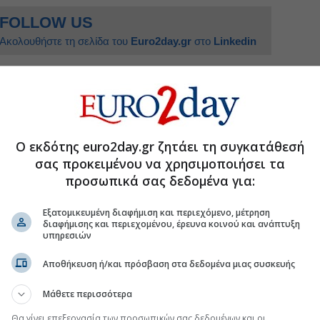
FOLLOW US
Ακολουθήστε τη σελίδα του
Euro2day.gr
στο
Linkedin
ες
Ο εκδότης euro2day.gr ζητάει τη συγκατάθεσή
σας προκειμένου να χρησιμοποιήσει τα
sts: Influencers και celebrities τα προωθούν
προσωπικά σας δεδομένα για:
θεση με τα κρούσματα σαλμονέλωσης
Εξατομικευμένη διαφήμιση και περιεχόμενο, μέτρηση
διαφήμισης και περιεχομένου, έρευνα κοινού και ανάπτυξη
ου αποκαθιστά την όραση
υπηρεσιών
οπίστηκε η ύποπτη παρτίδα και ο προμηθευτής
Αποθήκευση ή/και πρόσβαση στα δεδομένα μιας συσκευής
Μάθετε περισσότερα
Θα γίνει επεξεργασία των προσωπικών σας δεδομένων και οι
.gr στο Discover