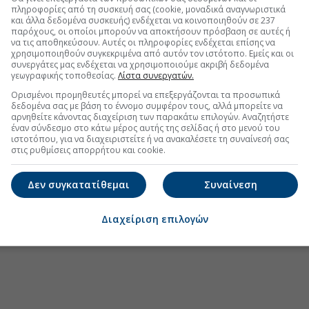
πληροφορίες από τη συσκευή σας (cookie, μοναδικά αναγνωριστικά
και άλλα δεδομένα συσκευής) ενδέχεται να κοινοποιηθούν σε 237
παρόχους, οι οποίοι μπορούν να αποκτήσουν πρόσβαση σε αυτές ή
να τις αποθηκεύσουν. Αυτές οι πληροφορίες ενδέχεται επίσης να
χρησιμοποιηθούν συγκεκριμένα από αυτόν τον ιστότοπο. Εμείς και οι
συνεργάτες μας ενδέχεται να χρησιμοποιούμε ακριβή δεδομένα
γεωγραφικής τοποθεσίας.
Λίστα συνεργατών.
Ορισμένοι προμηθευτές μπορεί να επεξεργάζονται τα προσωπικά
δεδομένα σας με βάση το έννομο συμφέρον τους, αλλά μπορείτε να
αρνηθείτε κάνοντας διαχείριση των παρακάτω επιλογών. Αναζητήστε
έναν σύνδεσμο στο κάτω μέρος αυτής της σελίδας ή στο μενού του
ιστοτόπου, για να διαχειριστείτε ή να ανακαλέσετε τη συναίνεσή σας
στις ρυθμίσεις απορρήτου και cookie.
Δεν συγκατατίθεμαι
Συναίνεση
Διαχείριση επιλογών