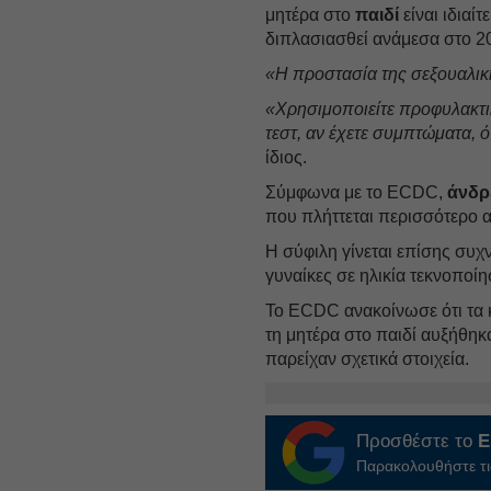
μητέρα στο
παιδί
είναι ιδιαί
διπλασιασθεί ανάμεσα στο 20
«Η προστασία της σεξουαλική
«Χρησιμοποιείτε προφυλακτι
τεστ, αν έχετε συμπτώματα, 
ίδιος.
Σύμφωνα με το ECDC,
άνδρ
που πλήττεται περισσότερο α
Η σύφιλη γίνεται επίσης συχ
γυναίκες σε ηλικία τεκνοποίη
Το ECDC ανακοίνωσε ότι τα
τη μητέρα στο παιδί αυξήθη
παρείχαν σχετικά στοιχεία.
Προσθέστε το
E
Παρακολουθήστε τις