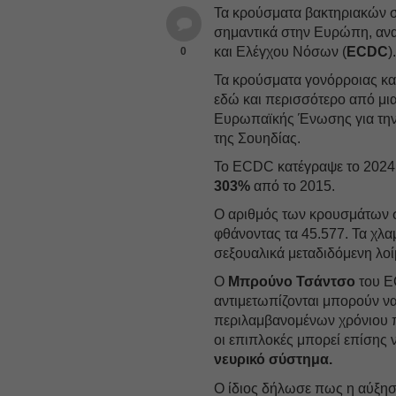
Τα κρούσματα βακτηριακών σ
σημαντικά στην Ευρώπη, αν
και Ελέγχου Νόσων (
ECDC
)
0
Τα κρούσματα γονόρροιας κα
εδώ και περισσότερο από μια
Ευρωπαϊκής Ένωσης για την υ
της Σουηδίας.
Το ECDC κατέγραψε το 202
303%
από το 2015.
Ο αριθμός των κρουσμάτων σ
φθάνοντας τα 45.577. Τα χλ
σεξουαλικά μεταδιδόμενη λο
Ο
Μπρούνο Τσάντσο
του E
αντιμετωπίζονται μπορούν ν
περιλαμβανομένων χρόνιου π
οι επιπλοκές μπορεί επίσης ν
νευρικό σύστημα.
Ο ίδιος δήλωσε πως η αύξησ