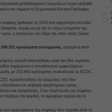
εξουαλικά μεταδιδόμενων λοιμώξεων έχουν αυξηθεί
ακοίνωσε σήμερα το Ευρωπαϊκό Κέντρο Πρόληψης
5
.
ι σύφιλης έφθασαν το 2024 στα υψηλότερα επίπεδα
 δεκαετία, σύμφωνα με την εν λόγω υπηρεσία της
γεία, η οποία έχει την έδρα της στην πόλη Σόλνα
4
106.331 κρούσματα γονόρροιας
, αυξημένα κατά
ύφιλης υπερδιπλασιάσθηκε κατά την ίδια περίοδο,
αμύδια παρέμειναν η συνηθέστερα εμφανιζόμενη
ίμωξη, με 213.443 κρούσματα, ανακοίνωσε το ECDC.
CDC προειδοποίησε ότι λοιμώξεις που δεν
α οδηγήσουν σε σοβαρά προβλήματα υγείας,
όνου και στειρότητας. Στην περίπτωση της σύφιλης,
α πλήξουν την καρδιά, τα αιμοφόρα αγγεία και το
η των κρουσμάτων της σύφιλης που περνάει από τη