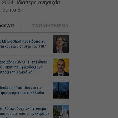
2024. Ιδιαίτερη ανησυχία
 σε παιδί.
ΦΙΛΗ
ΣΧΟΛΙΑΣΜΕΝΑ
O Mr. Big Short προειδοποιεί
για κραχ αντίστοιχο του 1987
Ζησιάδης (ONYX): Η επένδυση
388 εκατ. που φιλοδοξεί να
αλλάξει τη Χαλκιδική
Βουλγαρική ασπίδα για τις
τιμές ρεύματος στην Ελλάδα
Διπλό ξενοδοχειακό χτύπημα
από ισραηλινούς στην «καρδιά»