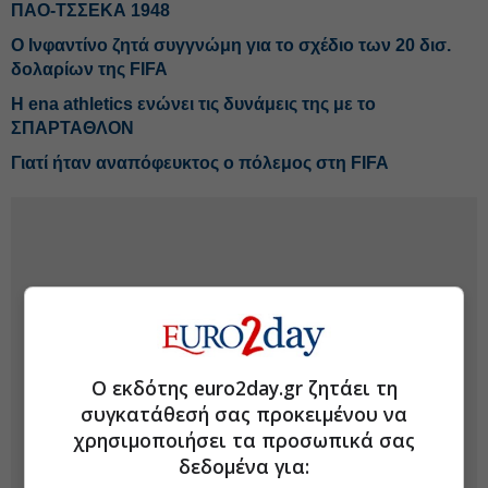
ΠΑΟ-ΤΣΣΕΚΑ 1948
Ο Ινφαντίνο ζητά συγγνώμη για το σχέδιο των 20 δισ.
δολαρίων της FIFA
Η ena athletics ενώνει τις δυνάμεις της με το
ΣΠΑΡΤΑΘΛΟΝ
Γιατί ήταν αναπόφευκτος ο πόλεμος στη FIFA
Ο εκδότης euro2day.gr ζητάει τη
συγκατάθεσή σας προκειμένου να
χρησιμοποιήσει τα προσωπικά σας
δεδομένα για: