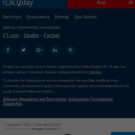
Αρχή
Ταυτότητα
Επικοινωνία
Sitemap
Οροι Χρήσης
Διεθνείς αποκλειστικές συνεργασίες:
FT.com
Stratfor
Factset
Οι τιμές των μετοχών και των δεικτών εμφανίζονται με καθυστέρηση 15’. Οι τιμές των
μετοχών και των ελληνικών δεικτών προέρχονται από την
InBroker
Το σύνολο του περιεχομένου και των υπηρεσιών του euro2day διατίθεται στους
επισκέπτες για προσωπική χρήση. Απαγορεύεται η χρήση και η επαναδημοσίευσή του
χωρίς τη γραπτή άδεια του εκδότη.
Δήλωση Απορρήτου και Προστασίας Δεδομένων Προσωπικού
Χαρακτήρα
Copyright © 2001 – 2026 MEDIA2DAY
All Rights Reserved.
Managed Cloud by C2