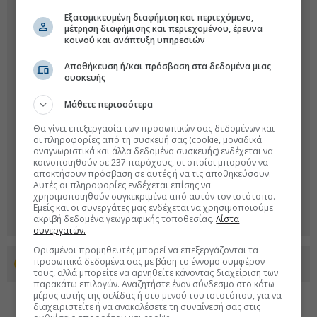
Εξατομικευμένη διαφήμιση και περιεχόμενο,
μέτρηση διαφήμισης και περιεχομένου, έρευνα
κοινού και ανάπτυξη υπηρεσιών
Αποθήκευση ή/και πρόσβαση στα δεδομένα μιας
συσκευής
Μάθετε περισσότερα
Θα γίνει επεξεργασία των προσωπικών σας δεδομένων και
οι πληροφορίες από τη συσκευή σας (cookie, μοναδικά
αναγνωριστικά και άλλα δεδομένα συσκευής) ενδέχεται να
κοινοποιηθούν σε 237 παρόχους, οι οποίοι μπορούν να
αποκτήσουν πρόσβαση σε αυτές ή να τις αποθηκεύσουν.
Αυτές οι πληροφορίες ενδέχεται επίσης να
χρησιμοποιηθούν συγκεκριμένα από αυτόν τον ιστότοπο.
Εμείς και οι συνεργάτες μας ενδέχεται να χρησιμοποιούμε
ακριβή δεδομένα γεωγραφικής τοποθεσίας.
Λίστα
συνεργατών.
Ορισμένοι προμηθευτές μπορεί να επεξεργάζονται τα
προσωπικά δεδομένα σας με βάση το έννομο συμφέρον
Προσθέστε το euro2day.gr στο Discover
τους, αλλά μπορείτε να αρνηθείτε κάνοντας διαχείριση των
παρακάτω επιλογών. Αναζητήστε έναν σύνδεσμο στο κάτω
μέρος αυτής της σελίδας ή στο μενού του ιστοτόπου, για να
διαχειριστείτε ή να ανακαλέσετε τη συναίνεσή σας στις