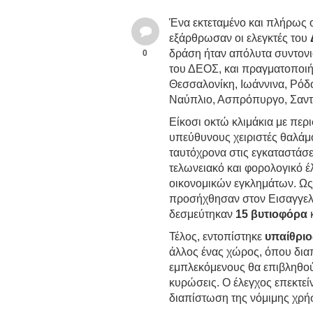
Ένα εκτεταμένο και πλήρως
εξάρθρωσαν οι ελεγκτές του
δράση ήταν απόλυτα συντονι
0
του ΔΕΟΣ, και πραγματοποι
Θεσσαλονίκη, Ιωάννινα, Ρόδο
Ναύπλιο, Ασπρόπυργο, Σαντο
Είκοσι οκτώ κλιμάκια με πε
υπεύθυνους χειριστές θαλάμο
ταυτόχρονα στις εγκαταστάσ
τελωνειακό και φορολογικό έ
οικονομικών εγκλημάτων. Ω
προσήχθησαν στον Εισαγγελ
δεσμεύτηκαν
15 βυτιοφόρα
Τέλος, εντοπίστηκε
υπαίθριο
άλλος ένας χώρος, όπου δια
εμπλεκόμενους θα επιβληθούν
κυρώσεις. Ο έλεγχος επεκτεί
διαπίστωση της νόμιμης χρή