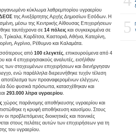
4
 οργανωμένο κύκλωμα λαθρεμπορίου υγραερίου
ΔΕΟΣ
της Ανεξάρτητης Αρχής Δημοσίων Εσόδων. Η
5
σμένη, μέσω της Κεντρικής Αίθουσας Επιχειρήσεων
ήθηκε ταυτόχρονα σε
14 πόλεις
και συγκεκριμένα σε
, Τρίκαλα, Καρδίτσα, Καστοριά, Αθήνα, Κατερίνη,
ρίνη, Αγρίνιο, Ρέθυμνο και Καλαμάτα.
ρισσότερους από
100 ελεγκτές
, επικουρούμενα από 4
υ και 4 επιχειρησιακούς αναλυτές, εισήλθαν
εις των στοχευμένων επιχειρήσεων και διενήργησαν
λεγχο, ενώ παράλληλα διερευνήθηκε τυχόν τέλεση
ς αποτέλεσμα των προαναφερομένων ελέγχων,
έα δύο φυσικά πρόσωπα, κατασχέθηκαν και
και
293.000 λίτρα υγραερίου
.
ς
χώρος παράνομης αποθήκευσης υγραερίου και
πιστώθηκε η κρυφή αποθήκευση καυσίμου. Στους
 οι προβλεπόμενες διοικητικές και ποινικές
νεται στους πελάτες αυτών των επιχειρήσεων για τη
σης του υγραερίου.