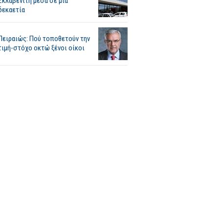
Σκλαβενίτη μέσα σε μία
δεκαετία
Πειραιώς: Πού τοποθετούν την
τιμή-στόχο οκτώ ξένοι οίκοι