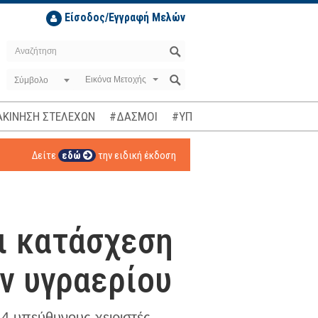
Είσοδος/Εγγραφή Μελών
Σύμβολο
ΚΙΝΗΣΗ ΣΤΕΛΕΧΩΝ
#ΔΑΣΜΟΙ
#ΥΠΟΚΛΟΠΕΣ
#ΠΛΗΘΩΡΙΣΜ
Δείτε
εδώ
την ειδική έκδοση
ι κατάσχεση
ν υγραερίου
 4 υπεύθυνους χειριστές