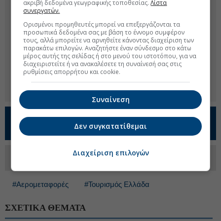
ακριβή δεδομένα γεωγραφικής τοποθεσίας.
Λίστα
συνεργατών.
Ορισμένοι προμηθευτές μπορεί να επεξεργάζονται τα
προσωπικά δεδομένα σας με βάση το έννομο συμφέρον
τους, αλλά μπορείτε να αρνηθείτε κάνοντας διαχείριση των
παρακάτω επιλογών. Αναζητήστε έναν σύνδεσμο στο κάτω
μέρος αυτής της σελίδας ή στο μενού του ιστοτόπου, για να
διαχειριστείτε ή να ανακαλέσετε τη συναίνεσή σας στις
ρυθμίσεις απορρήτου και cookie.
Συναίνεση
Προσθέστε το
Euro2day.gr
στο
Google
Δεν συγκατατίθεμαι
Discover!
Διαχείριση επιλογών
Ακολουθήστε τη σελίδα του
Euro2day.gr
στο
Linkedin
#Αερομεταφορές
#Τουρισμός Ελλάδα
ΣΧΕΤΙΚΑ ΘΕΜΑΤΑ