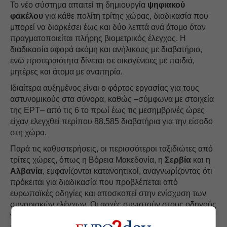
Το νέο σύστημα απαιτεί τη δημιουργία
ψηφιακού
φακέλου
για κάθε πολίτη τρίτης χώρας, διαδικασία που
μπορεί να διαρκέσει έως και δύο λεπτά ανά άτομο όταν
πραγματοποιείται πλήρης βιομετρικός έλεγχος. Η
διαδικασία αφορά ακόμη και ανήλικους με διαβατήριο,
ενώ προτεραιότητα δίνεται σε οικογένειες με παιδιά,
μητέρες και άτομα με αναπηρία.
Ιδιαίτερα αυξημένος είναι ο φόρτος εργασίας για τους
αστυνομικούς στα σύνορα, καθώς –σύμφωνα με στοιχεία
της ΕΡΤ– από τις 6 το πρωί έως τις μεσημβρινές ώρες
είχαν ελεγχθεί περίπου 88.585 διαβατήρια για την είσοδο
στη χώρα.
Παρά τις καθυστερήσεις, οι περισσότεροι ταξιδιώτες από
τρίτες χώρες, όπως η Βόρεια Μακεδονία, η
Σερβία
και η
Αλβανία
, εμφανίζονται κατανοητικοί, αναγνωρίζοντας ότι
πρόκειται για διαδικασία που προβλέπεται από
ευρωπαϊκές οδηγίες και αποσκοπεί στην ενίσχυση των
συνοριακών ελέγχων. Οι αρχές συνιστούν στους οδηγούς
να είναι οπλισμένοι με υπομονή, καθώς η αυξημένη
κίνηση αναμένεται να συνεχιστεί καθ’ όλη τη διάρκεια του