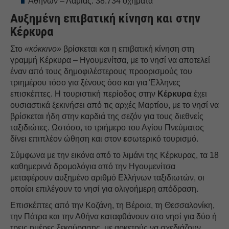
Αθηνών – Λαμίας: 38.734 οχήματα
Αυξημένη επιβατική κίνηση και στην
Κέρκυρα
Στο
«κόκκινο»
βρίσκεται και η επιβατική κίνηση στη
γραμμή Κέρκυρα – Ηγουμενίτσα, με το νησί να αποτελεί
έναν από τους δημοφιλέστερους προορισμούς του
τριημέρου τόσο για ξένους όσο και για Έλληνες
επισκέπτες. Η τουριστική περίοδος στην
Κέρκυρα
έχει
ουσιαστικά ξεκινήσει από τις αρχές Μαρτίου, με το νησί να
βρίσκεται ήδη στην καρδιά της σεζόν για τους διεθνείς
ταξιδιώτες. Ωστόσο, το τριήμερο του Αγίου Πνεύματος
δίνει επιπλέον ώθηση και στον
ε
σωτερικό τουρισμό.
Σύμφωνα με την εικόνα από το λιμάνι της Κέρκυρας, τα 18
καθημερινά δρομολόγια από την Ηγουμενίτσα
μεταφέρουν αυξημένο αριθμό Ελλήνων ταξιδιωτών, οι
οποίοι επιλέγουν το νησί για ολιγοήμερη απόδραση.
Επισκέπτες από την Κοζάνη, τη Βέροια, τη Θεσσαλονίκη,
την Πάτρα και την Αθήνα καταφθάνουν στο νησί για δύο ή
τρεις ημέρες ξεκούρασης, με αρκετούς να σχεδιάζουν