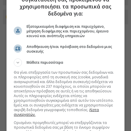
χρησιμοποιήσει τα προσωπικά σας
δεδομένα για:
Προσθέστε το euro2day.gr στο Discover
Εξατομικευμένη διαφήμιση και περιεχόμενο,
μέτρηση διαφήμισης και περιεχομένου, έρευνα
κοινού και ανάπτυξη υπηρεσιών
Αποθήκευση ή/και πρόσβαση στα δεδομένα μιας
συσκευής
Μάθετε περισσότερα
Θα γίνει επεξεργασία των προσωπικών σας δεδομένων και
οι πληροφορίες από τη συσκευή σας (cookie, μοναδικά
αναγνωριστικά και άλλα δεδομένα συσκευής) ενδέχεται να
κοινοποιηθούν σε 237 παρόχους, οι οποίοι μπορούν να
αποκτήσουν πρόσβαση σε αυτές ή να τις αποθηκεύσουν.
Αυτές οι πληροφορίες ενδέχεται επίσης να
χρησιμοποιηθούν συγκεκριμένα από αυτόν τον ιστότοπο.
Εμείς και οι συνεργάτες μας ενδέχεται να χρησιμοποιούμε
ακριβή δεδομένα γεωγραφικής τοποθεσίας.
Λίστα
συνεργατών.
Ορισμένοι προμηθευτές μπορεί να επεξεργάζονται τα
προσωπικά δεδομένα σας με βάση το έννομο συμφέρον