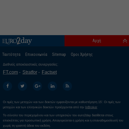
Αρχή
Ταυτότητα
Επικοινωνία
Sitemap
Οροι Χρήσης
Διεθνείς αποκλειστικές συνεργασίες:
FT.com
Stratfor
Factset
Οι τιμές των μετοχών και των δεικτών εμφανίζονται με καθυστέρηση 15’. Οι τιμές των
μετοχών και των ελληνικών δεικτών προέρχονται από την
InBroker
Το σύνολο του περιεχομένου και των υπηρεσιών του euro2day διατίθεται στους
επισκέπτες για προσωπική χρήση. Απαγορεύεται η χρήση και η επαναδημοσίευσή του
χωρίς τη γραπτή άδεια του εκδότη.