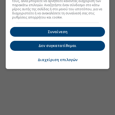
τους, αλλά μπορείτε να αρνηθείτε κάνοντας διαχείριση των
παρακάτω επιλογών. Αναζητήστε έναν σύνδεσμο στο κάτω
μέρος αυτής της σελίδας ή στο μενού του ιστοτόπου, για να
διαχειριστείτε ή να ανακαλέσετε τη συναίνεσή σας στις
ρυθμίσεις απορρήτου και cookie.
Συναίνεση
Δεν συγκατατίθεμαι
Διαχείριση επιλογών