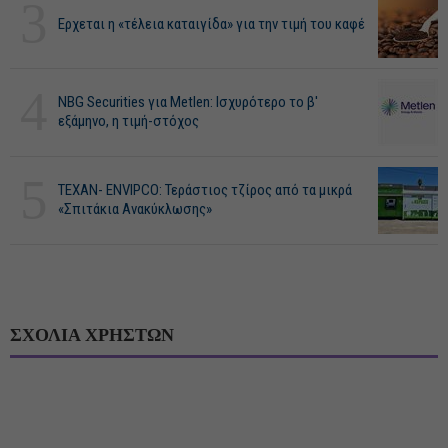
3
Ερχεται η «τέλεια καταιγίδα» για την τιμή του καφέ
4
NBG Securities για Metlen: Ισχυρότερο το β'
εξάμηνο, η τιμή-στόχος
5
ΤΕΧΑΝ- ENVIPCO: Τεράστιος τζίρος από τα μικρά
«Σπιτάκια Ανακύκλωσης»
ΣΧΟΛΙΑ ΧΡΗΣΤΩΝ