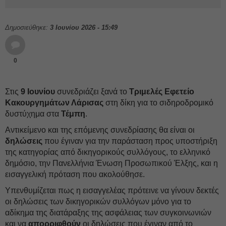
Δημοσιεύθηκε:
3 Ιουνίου 2026 - 15:49
0
Στις
9 Ιουνίου
συνεδριάζει ξανά το
Τριμελές Εφετείο
Κακουργημάτων Λάρισας
στη δίκη για το σιδηροδρομικό
δυστύχημα στα
Τέμπη
.
Αντικείμενο και της επόμενης συνεδρίασης θα είναι οι
δηλώσεις
που έγιναν για την παράσταση προς υποστήριξη
της κατηγορίας από δικηγορικούς συλλόγους, το ελληνικό
δημόσιο, την Πανελλήνια Ένωση Προσωπικού Έλξης, και η
εισαγγελική πρόταση που ακολούθησε.
Υπενθυμίζεται πως η εισαγγελέας πρότεινε να γίνουν δεκτές
οι δηλώσεις των δικηγορικών συλλόγων μόνο για το
αδίκημα της διατάραξης της ασφάλειας των συγκοινωνιών
και να
απορριφθούν
οι δηλώσεις που έγιναν από το