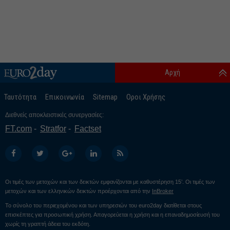
Αρχή
Ταυτότητα
Επικοινωνία
Sitemap
Οροι Χρήσης
Διεθνείς αποκλειστικές συνεργασίες:
FT.com
Stratfor
Factset
Οι τιμές των μετοχών και των δεικτών εμφανίζονται με καθυστέρηση 15’. Οι τιμές των
μετοχών και των ελληνικών δεικτών προέρχονται από την
InBroker
Το σύνολο του περιεχομένου και των υπηρεσιών του euro2day διατίθεται στους
επισκέπτες για προσωπική χρήση. Απαγορεύεται η χρήση και η επαναδημοσίευσή του
χωρίς τη γραπτή άδεια του εκδότη.