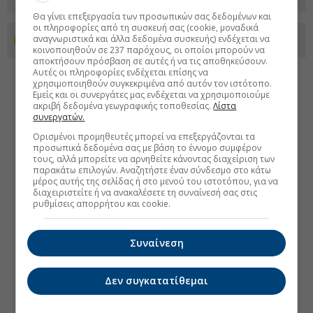
Θα γίνει επεξεργασία των προσωπικών σας δεδομένων και
οι πληροφορίες από τη συσκευή σας (cookie, μοναδικά
αναγνωριστικά και άλλα δεδομένα συσκευής) ενδέχεται να
Προσθέστε το euro2day.gr στο Discover
κοινοποιηθούν σε 237 παρόχους, οι οποίοι μπορούν να
αποκτήσουν πρόσβαση σε αυτές ή να τις αποθηκεύσουν.
Αυτές οι πληροφορίες ενδέχεται επίσης να
χρησιμοποιηθούν συγκεκριμένα από αυτόν τον ιστότοπο.
Εμείς και οι συνεργάτες μας ενδέχεται να χρησιμοποιούμε
ακριβή δεδομένα γεωγραφικής τοποθεσίας.
Λίστα
συνεργατών.
Ορισμένοι προμηθευτές μπορεί να επεξεργάζονται τα
προσωπικά δεδομένα σας με βάση το έννομο συμφέρον
τους, αλλά μπορείτε να αρνηθείτε κάνοντας διαχείριση των
παρακάτω επιλογών. Αναζητήστε έναν σύνδεσμο στο κάτω
μέρος αυτής της σελίδας ή στο μενού του ιστοτόπου, για να
διαχειριστείτε ή να ανακαλέσετε τη συναίνεσή σας στις
ρυθμίσεις απορρήτου και cookie.
Συναίνεση
Δεν συγκατατίθεμαι