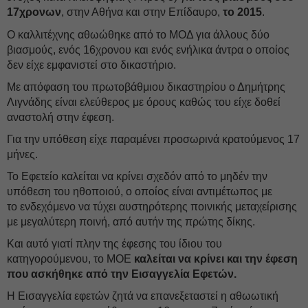
17χρονων
, στην Αθήνα και στην Επίδαυρο,
το 2015
.
Ο καλλιτέχνης αθωώθηκε από το ΜΟΔ για άλλους δύο
βιασμούς, ενός 16χρονου και ενός ενήλικα άντρα ο οποίος
δεν είχε εμφανιστεί στο δικαστήριο.
Με απόφαση του πρωτοβάθμιου δικαστηρίου ο Δημήτρης
Λιγνάδης είναι ελεύθερος με όρους καθώς του είχε δοθεί
αναστολή στην έφεση.
Για την υπόθεση είχε παραμένει προσωρινά κρατούμενος 17
μήνες.
Το Εφετείο καλείται να κρίνει σχεδόν από το μηδέν την
υπόθεση του ηθοποιού, ο οποίος είναι αντιμέτωπος με
το ενδεχόμενο να τύχει αυστηρότερης ποινικής μεταχείρισης
με μεγαλύτερη ποινή, από αυτήν της πρώτης δίκης.
Και αυτό γιατί πλην της έφεσης του ίδιου του
κατηγορούμενου, το ΜΟΕ
καλείται να κρίνει και την έφεση
που ασκήθηκε από την Εισαγγελία Εφετών.
Η Εισαγγελία εφετών ζητά να επανεξεταστεί η αθωωτική