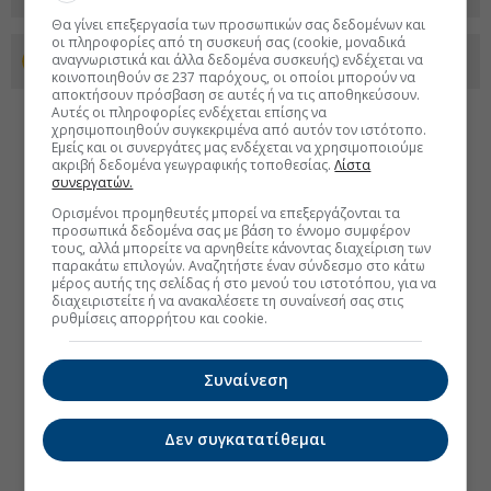
Θα γίνει επεξεργασία των προσωπικών σας δεδομένων και
οι πληροφορίες από τη συσκευή σας (cookie, μοναδικά
αναγνωριστικά και άλλα δεδομένα συσκευής) ενδέχεται να
Προσθέστε το euro2day.gr στο Discover
κοινοποιηθούν σε 237 παρόχους, οι οποίοι μπορούν να
αποκτήσουν πρόσβαση σε αυτές ή να τις αποθηκεύσουν.
Αυτές οι πληροφορίες ενδέχεται επίσης να
χρησιμοποιηθούν συγκεκριμένα από αυτόν τον ιστότοπο.
Εμείς και οι συνεργάτες μας ενδέχεται να χρησιμοποιούμε
ακριβή δεδομένα γεωγραφικής τοποθεσίας.
Λίστα
συνεργατών.
Ορισμένοι προμηθευτές μπορεί να επεξεργάζονται τα
προσωπικά δεδομένα σας με βάση το έννομο συμφέρον
τους, αλλά μπορείτε να αρνηθείτε κάνοντας διαχείριση των
παρακάτω επιλογών. Αναζητήστε έναν σύνδεσμο στο κάτω
μέρος αυτής της σελίδας ή στο μενού του ιστοτόπου, για να
διαχειριστείτε ή να ανακαλέσετε τη συναίνεσή σας στις
ρυθμίσεις απορρήτου και cookie.
Συναίνεση
Δεν συγκατατίθεμαι