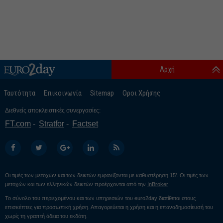
Αρχή
Ταυτότητα
Επικοινωνία
Sitemap
Οροι Χρήσης
Διεθνείς αποκλειστικές συνεργασίες:
FT.com
Stratfor
Factset
Οι τιμές των μετοχών και των δεικτών εμφανίζονται με καθυστέρηση 15’. Οι τιμές των
μετοχών και των ελληνικών δεικτών προέρχονται από την
InBroker
Το σύνολο του περιεχομένου και των υπηρεσιών του euro2day διατίθεται στους
επισκέπτες για προσωπική χρήση. Απαγορεύεται η χρήση και η επαναδημοσίευσή του
χωρίς τη γραπτή άδεια του εκδότη.