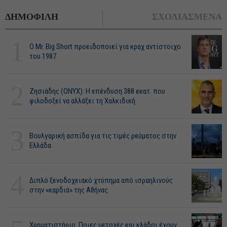
ΔΗΜΟΦΙΛΗ
ΣΧΟΛΙΑΣΜΕΝΑ
1
O Mr. Big Short προειδοποιεί για κραχ αντίστοιχο
του 1987
2
Ζησιάδης (ONYX): Η επένδυση 388 εκατ. που
φιλοδοξεί να αλλάξει τη Χαλκιδική
3
Βουλγαρική ασπίδα για τις τιμές ρεύματος στην
Ελλάδα
4
Διπλό ξενοδοχειακό χτύπημα από ισραηλινούς
στην «καρδιά» της Αθήνας
Χρηματιστήριο: Ποιες μετοχές και κλάδοι έχουν