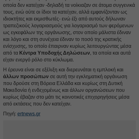
οποία δεν κατείχαν -δηλαδή τα νοίκιαζαν σε άτομα συγγενικά
τους, ενώ ούτε οι ίδιοι τα κατείχαν, αλλά εμφανίζονταν ως
ιδιοκτήτες και εκμισθωτές- ενώ έξι από αυτούς δήλωναν
τραπεζικούς λογαριασμούς για λογαριασμό των φερόμενων
ως εγκεφάλων της οργάνωσης, στον οποίο μάλιστα έδιναν
και λόγο και στη συνέχεια έδιναν το ποσό της κρατικής
ενίσχυσης, το οποίο έπαιρναν κυρίως λειτουργώντας μέσα
από τα
Κέντρα Υποδοχής Δηλώσεων
, τα οποία και αυτά
είχαν ενεργό ρόλο στο κύκλωμα.
Η έρευνα είναι σε εξέλιξη και διερευνάται η εμπλοκή και
άλλων προσώπων
σε αυτή την εγκληματική οργάνωση
που δρούσε στη Βόρεια Ελλάδα και κυρίως στη Δυτική
Μακεδονία ή ενδεχομένως και άλλων οργανώσεων που
κυρίως έβαζαν στο μάτι τις κοινοτικές επιχορηγήσεις μέσα
από εκτάσεις που δεν κατείχαν.
Πηγή:
ertnews.gr