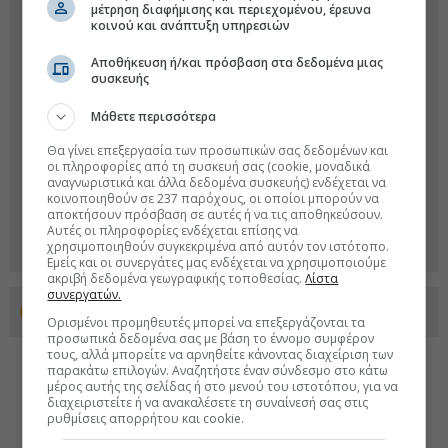
μέτρηση διαφήμισης και περιεχομένου, έρευνα
κοινού και ανάπτυξη υπηρεσιών
Αποθήκευση ή/και πρόσβαση στα δεδομένα μιας
συσκευής
Μάθετε περισσότερα
Θα γίνει επεξεργασία των προσωπικών σας δεδομένων και
οι πληροφορίες από τη συσκευή σας (cookie, μοναδικά
αναγνωριστικά και άλλα δεδομένα συσκευής) ενδέχεται να
κοινοποιηθούν σε 237 παρόχους, οι οποίοι μπορούν να
αποκτήσουν πρόσβαση σε αυτές ή να τις αποθηκεύσουν.
Αυτές οι πληροφορίες ενδέχεται επίσης να
χρησιμοποιηθούν συγκεκριμένα από αυτόν τον ιστότοπο.
Εμείς και οι συνεργάτες μας ενδέχεται να χρησιμοποιούμε
ακριβή δεδομένα γεωγραφικής τοποθεσίας.
Λίστα
συνεργατών.
Προσθέστε το euro2day.gr στο Discover
Ορισμένοι προμηθευτές μπορεί να επεξεργάζονται τα
προσωπικά δεδομένα σας με βάση το έννομο συμφέρον
τους, αλλά μπορείτε να αρνηθείτε κάνοντας διαχείριση των
παρακάτω επιλογών. Αναζητήστε έναν σύνδεσμο στο κάτω
μέρος αυτής της σελίδας ή στο μενού του ιστοτόπου, για να
διαχειριστείτε ή να ανακαλέσετε τη συναίνεσή σας στις
ρυθμίσεις απορρήτου και cookie.