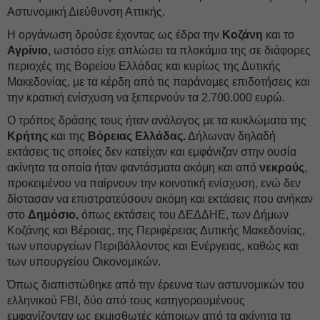
Αστυνομική Διεύθυνση Αττικής.
Η οργάνωση δρούσε έχοντας ως έδρα την
Κοζάνη
και το
Αγρίνιο
, ωστόσο είχε απλώσει τα πλοκάμια της σε διάφορες
περιοχές της Βορείου Ελλάδας και κυρίως της Δυτικής
Μακεδονίας, με τα κέρδη από τις παράνομες επιδοτήσεις και
την κρατική ενίσχυση να ξεπερνούν τα 2.700.000 ευρώ.
Ο τρόπος δράσης τους ήταν ανάλογος με τα κυκλώματα της
Κρήτης
και της
Βόρειας Ελλάδας.
Δήλωναν δηλαδή
εκτάσεις τις οποίες δεν κατείχαν και εμφάνιζαν στην ουσία
ακίνητα τα οποία ήταν φαντάσματα ακόμη και από
νεκρούς
,
προκειμένου να παίρνουν την κοινοτική ενίσχυση, ενώ δεν
δίστασαν να επιστρατεύσουν ακόμη και εκτάσεις που ανήκαν
στο
Δημόσιο
, όπως εκτάσεις του ΔΕΔΔΗΕ, των Δήμων
Κοζάνης και Βέροιας, της Περιφέρειας Δυτικής Μακεδονίας,
των υπουργείων Περιβάλλοντος και Ενέργειας, καθώς και
των υπουργείου Οικονομικών.
Όπως διαπιστώθηκε από την έρευνα των αστυνομικών του
ελληνικού FBI, δύο από τους κατηγορουμένους
εμφανίζονταν ως εκμισθωτές κάποιων από τα ακίνητα τα