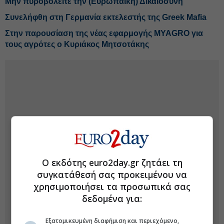
Μην πυροβολείτε την (Ευρωπαϊκή) Δικαιοσύνη
Συνελήφθη στη Γερμανία εκτελεστής της Greek Mafia
Στην παρουσίαση της νέας εφαρμογής MYAGRO για
τους αγρότες ο Κυριάκος Μητσοτάκης
Ο εκδότης euro2day.gr ζητάει τη
συγκατάθεσή σας προκειμένου να
χρησιμοποιήσει τα προσωπικά σας
δεδομένα για:
Εξατομικευμένη διαφήμιση και περιεχόμενο,