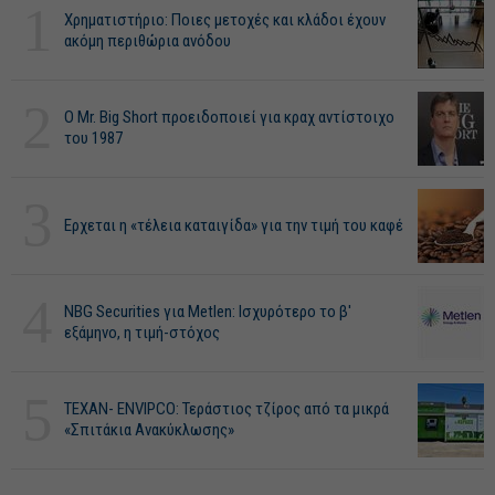
1
Χρηματιστήριο: Ποιες μετοχές και κλάδοι έχουν
ακόμη περιθώρια ανόδου
2
O Mr. Big Short προειδοποιεί για κραχ αντίστοιχο
του 1987
3
Ερχεται η «τέλεια καταιγίδα» για την τιμή του καφέ
4
NBG Securities για Metlen: Ισχυρότερο το β'
εξάμηνο, η τιμή-στόχος
5
ΤΕΧΑΝ- ENVIPCO: Τεράστιος τζίρος από τα μικρά
«Σπιτάκια Ανακύκλωσης»