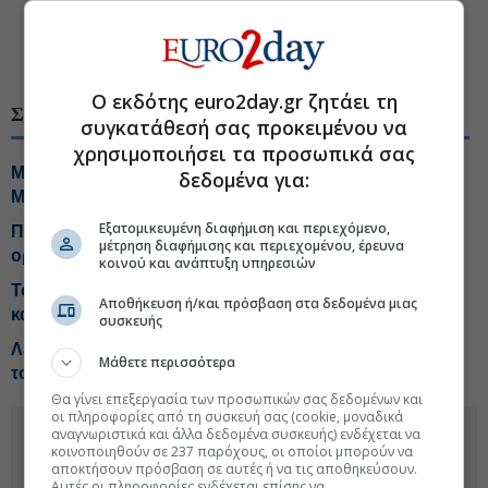
#Αερομεταφορές
#Ακτοπλοϊκές μετακινήσεις
#Εκπαίδευση
Ο εκδότης euro2day.gr ζητάει τη
ΣΧΕΤΙΚΑ ΘΕΜΑΤΑ
συγκατάθεσή σας προκειμένου να
χρησιμοποιήσει τα προσωπικά σας
MINOAN LINES: Έως 50% έκπτωση για ταξίδια στη
δεδομένα για:
Μήλο
Εξατομικευμένη διαφήμιση και περιεχόμενο,
ΠΑΣΟΚ: Η κυβέρνηση δεν έκανε τίποτα για
μέτρηση διαφήμισης και περιεχομένου, έρευνα
οργανωμένες κοινωνικές εκπτώσεις στην ακτοπλοϊα
κοινού και ανάπτυξη υπηρεσιών
Το Κέμπριτζ επανεξετάζει τις διαδικασίες πρόσληψης
Αποθήκευση ή/και πρόσβαση στα δεδομένα μιας
καθηγητών
συσκευής
Λειψία: Επανήλθαν οι πτήσεις μετά τον συναγερμό για
Μάθετε περισσότερα
το drone με εκρηκτικά
Θα γίνει επεξεργασία των προσωπικών σας δεδομένων και
οι πληροφορίες από τη συσκευή σας (cookie, μοναδικά
αναγνωριστικά και άλλα δεδομένα συσκευής) ενδέχεται να
κοινοποιηθούν σε 237 παρόχους, οι οποίοι μπορούν να
αποκτήσουν πρόσβαση σε αυτές ή να τις αποθηκεύσουν.
Αυτές οι πληροφορίες ενδέχεται επίσης να