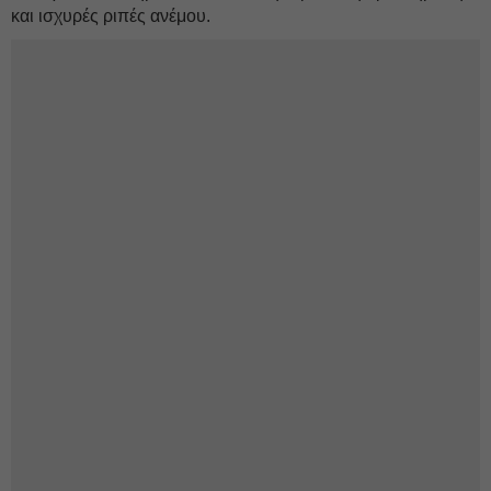
και ισχυρές ριπές ανέμου.