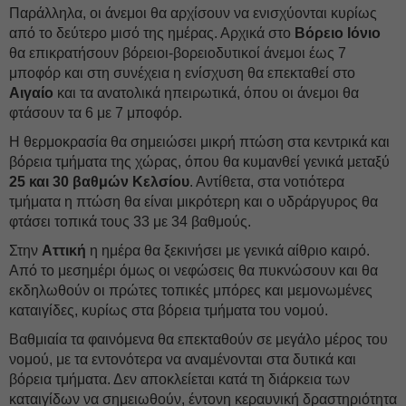
Παράλληλα, οι άνεμοι θα αρχίσουν να ενισχύονται κυρίως
από το δεύτερο μισό της ημέρας. Αρχικά στο
Βόρειο
Ιόνιο
θα επικρατήσουν βόρειοι-βορειοδυτικοί άνεμοι έως 7
μποφόρ και στη συνέχεια η ενίσχυση θα επεκταθεί στο
Αιγαίο
και τα ανατολικά ηπειρωτικά, όπου οι άνεμοι θα
φτάσουν τα 6 με 7 μποφόρ.
Η θερμοκρασία θα σημειώσει μικρή πτώση στα κεντρικά και
βόρεια τμήματα της χώρας, όπου θα κυμανθεί γενικά μεταξύ
25 και 30 βαθμών Κελσίου
. Αντίθετα, στα νοτιότερα
τμήματα η πτώση θα είναι μικρότερη και ο υδράργυρος θα
φτάσει τοπικά τους 33 με 34 βαθμούς.
Στην
Αττική
η ημέρα θα ξεκινήσει με γενικά αίθριο καιρό.
Από το μεσημέρι όμως οι νεφώσεις θα πυκνώσουν και θα
εκδηλωθούν οι πρώτες τοπικές μπόρες και μεμονωμένες
καταιγίδες, κυρίως στα βόρεια τμήματα του νομού.
Βαθμιαία τα φαινόμενα θα επεκταθούν σε μεγάλο μέρος του
νομού, με τα εντονότερα να αναμένονται στα δυτικά και
βόρεια τμήματα. Δεν αποκλείεται κατά τη διάρκεια των
καταιγίδων να σημειωθούν, έντονη κεραυνική δραστηριότητα