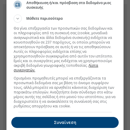
Αποθήκευση ή/και πρόσβαση στα δεδομένα μιας
συσκευής
Μάθετε περισσότερα
Θα γίνει επεξεργασία των προσωπικών σας δεδομένων και
οι πληροφορίες από τη συσκευή σας (cookie, μοναδικά
αναγνωριστικά και άλλα δεδομένα συσκευής) ενδέχεται να
κοινοποιηθούν σε 237 παρόχους, οι οποίοι μπορούν να
αποκτήσουν πρόσβαση σε αυτές ή να τις αποθηκεύσουν.
Αυτές οι πληροφορίες ενδέχεται επίσης να
χρησιμοποιηθούν συγκεκριμένα από αυτόν τον ιστότοπο.
Εμείς και οι συνεργάτες μας ενδέχεται να χρησιμοποιούμε
ακριβή δεδομένα γεωγραφικής τοποθεσίας.
Λίστα
συνεργατών.
Ορισμένοι προμηθευτές μπορεί να επεξεργάζονται τα
προσωπικά δεδομένα σας με βάση το έννομο συμφέρον
τους, αλλά μπορείτε να αρνηθείτε κάνοντας διαχείριση των
παρακάτω επιλογών. Αναζητήστε έναν σύνδεσμο στο κάτω
μέρος αυτής της σελίδας ή στο μενού του ιστοτόπου, για να
διαχειριστείτε ή να ανακαλέσετε τη συναίνεσή σας στις
ρυθμίσεις απορρήτου και cookie.
Συναίνεση