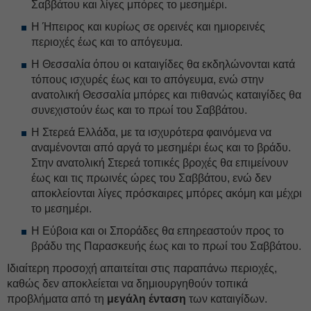
Σαββάτου και λίγες μπόρες το μεσημέρι.
Η Ήπειρος και κυρίως σε ορεινές και ημιορεινές
περιοχές έως και το απόγευμα.
Η Θεσσαλία όπου οι καταιγίδες θα εκδηλώνονται κατά
τόπους ισχυρές έως και το απόγευμα, ενώ στην
ανατολική Θεσσαλία μπόρες και πιθανώς καταιγίδες θα
συνεχιστούν έως και το πρωί του Σαββάτου.
Η Στερεά Ελλάδα, με τα ισχυρότερα φαινόμενα να
αναμένονται από αργά το μεσημέρι έως και το βράδυ.
Στην ανατολική Στερεά τοπικές βροχές θα επιμείνουν
έως και τις πρωινές ώρες του Σαββάτου, ενώ δεν
αποκλείονται λίγες πρόσκαιρες μπόρες ακόμη και μέχρι
το μεσημέρι.
Η Εύβοια και οι Σποράδες θα επηρεαστούν προς το
βράδυ της Παρασκευής έως και το πρωί του Σαββάτου.
Ιδιαίτερη προσοχή απαιτείται στις παραπάνω περιοχές,
καθώς δεν αποκλείεται να δημιουργηθούν τοπικά
προβλήματα από τη
μεγάλη ένταση
των καταιγίδων.