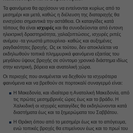
Τα φαινόμενα θα αρχίσουν να εντείνονται κυρίως από το
μεσημέρι και μετά, καθώς η διέλευση της διαταραχής θα
ενισχύσει σημαντικά την αστάθεια. Οι καταιγίδες κατά
τόπους θα είναι
ισχυρές
και θα συνοδεύονται από έντονη
ηλεκτρική δραστηριότητα, χαλαζοπτώσεις, ισχυρές ριπές
ανέμου -τα γνωστά μπουρίνια- καθώς και αυξημένες
ραγδαιότητες βροχής. Ως εκ τούτου, δεν αποκλείεται να
εκδηλωθούν τοπικά πλημμυρικά φαινόμενα εξαιτίας του
μεγάλου ύψους βροχής σε σύντομο χρονικό διάστημα ιδίως
στην κεντρική, βόρεια και ανατολική χώρα.
Οι περιοχές που αναμένεται να δεχθούν τα ισχυρότερα
φαινόμενα και να βρεθούν σε πορτοκαλί συναγερμό είναι:
Η Μακεδονία, και ιδιαίτερα η Ανατολική Μακεδονία, από
τις πρώτες μεσημβρινές ώρες έως και το βράδυ. Η
Χαλκιδική οι ισχυρές καταιγίδες θα εκδηλώνονται κατά
διαστήματα έως και τα ξημερώματα του Σαββάτου.
Η Θράκη όπου από το μεσημέρι έως και το απόγευμα,
ενώ τοπικές βροχές θα επιμείνουν έως και το πρωί του