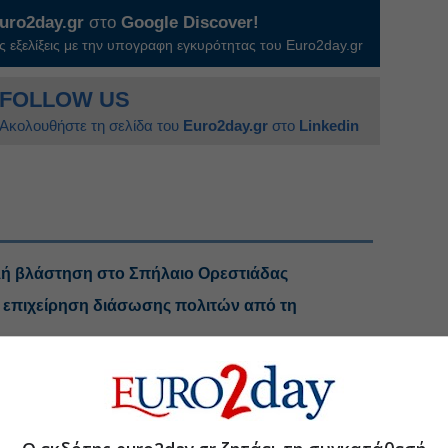
uro2day.gr
στο
Google Discover!
 εξελίξεις με την υπογραφη εγκυρότητας του Euro2day.gr
FOLLOW US
Ακολουθήστε τη σελίδα του
Euro2day.gr
στο
Linkedin
λή βλάστηση στο Σπήλαιο Ορεστιάδας
 η επιχείρηση διάσωσης πολιτών από τη
φωτιά στη Σίνδο
Εκλύθηκε ενέργεια όσο 6 βόμβες της Χιροσίμα!