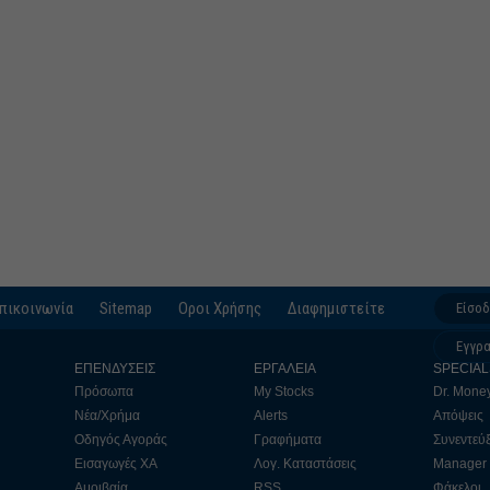
πικοινωνία
Sitemap
Οροι Χρήσης
Διαφημιστείτε
Είσο
Εγγρ
ΕΠΕΝΔΥΣΕΙΣ
ΕΡΓΑΛΕΙΑ
SPECIAL
Πρόσωπα
My Stocks
Dr. Mone
Νέα/Χρήμα
Alerts
Απόψεις
Οδηγός Αγοράς
Γραφήματα
Συνεντεύξ
Εισαγωγές ΧΑ
Λογ. Καταστάσεις
Manager
Αμοιβαία
RSS
Φάκελοι