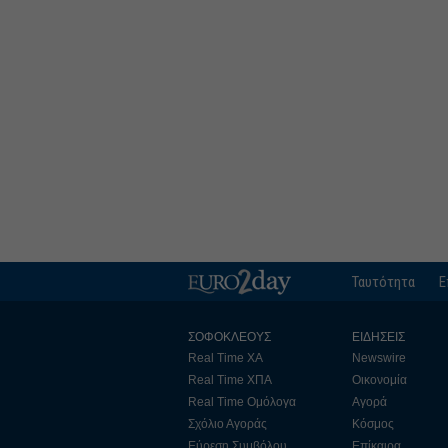
Ταυτότητα
Ε
ΣΟΦΟΚΛΕΟΥΣ
ΕΙΔΗΣΕΙΣ
Real Time ΧΑ
Newswire
Real Time ΧΠΑ
Οικονομία
Real Time Ομόλογα
Αγορά
Σχόλιο Αγοράς
Κόσμος
Εύρεση Συμβόλου
Επίκαιρα