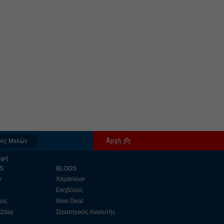
Αρχή
δος Μελών
αφή
S
BLOGS
y
Χαμαιλέων
Εκηβόλος
εις
New Deal
 2day
Στρατηγικός Αναλυτής