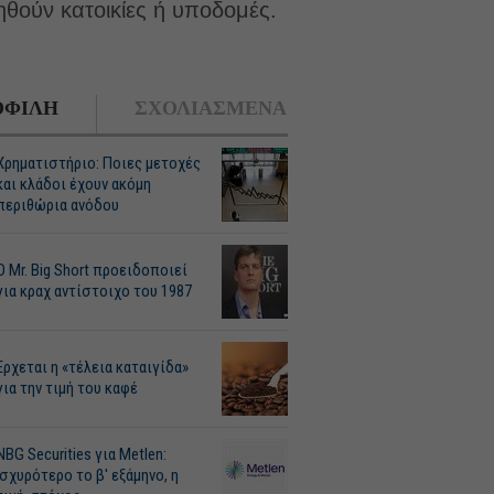
ληθούν κατοικίες ή υποδομές.
ΦΙΛΗ
ΣΧΟΛΙΑΣΜΕΝΑ
Χρηματιστήριο: Ποιες μετοχές
και κλάδοι έχουν ακόμη
περιθώρια ανόδου
O Mr. Big Short προειδοποιεί
για κραχ αντίστοιχο του 1987
Ερχεται η «τέλεια καταιγίδα»
για την τιμή του καφέ
NBG Securities για Metlen:
Ισχυρότερο το β' εξάμηνο, η