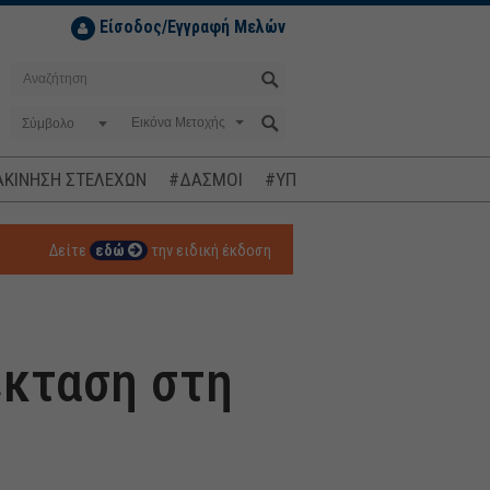
Είσοδος/Εγγραφή Μελών
Σύμβολο
ΚΙΝΗΣΗ ΣΤΕΛΕΧΩΝ
#ΔΑΣΜΟΙ
#ΥΠΟΚΛΟΠΕΣ
#ΠΛΗΘΩΡΙΣΜ
Δείτε
εδώ
την ειδική έκδοση
έκταση στη