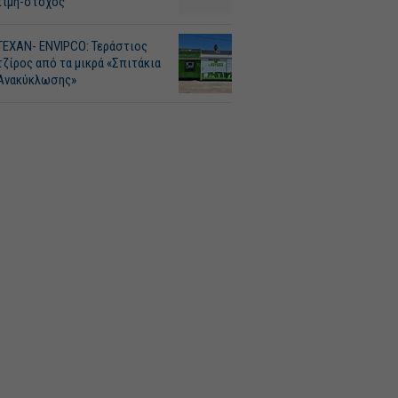
τιμή-στόχος
ΤΕΧΑΝ- ENVIPCO: Τεράστιος
τζίρος από τα μικρά «Σπιτάκια
Ανακύκλωσης»