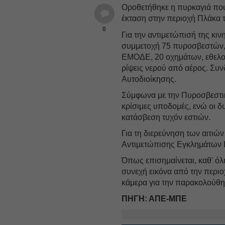
Οροθετήθηκε η πυρκαγιά πο
έκταση στην περιοχή Πλάκα
0
Για την αντιμετώπισή της κι
συμμετοχή 75 πυροσβεστών
ΕΜΟΔΕ, 20 οχημάτων, εθελο
ρίψεις νερού από αέρος. Συ
Αυτοδιοίκησης.
Σύμφωνα με την Πυροσβεστική
κρίσιμες υποδομές, ενώ οι δ
κατάσβεση τυχόν εστιών.
Για τη διερεύνηση των αιτιών
Αντιμετώπισης Εγκλημάτων
Όπως επισημαίνεται, καθ' όλ
συνεχή εικόνα από την περιο
κάμερα για την παρακολούθ
ΠΗΓΗ: ΑΠΕ-ΜΠΕ