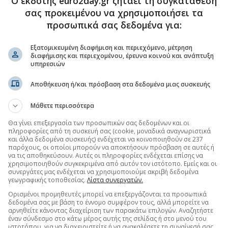
Ο εκδότης euro2day.gr ζητάει τη συγκατάθεσή
σας προκειμένου να χρησιμοποιήσει τα
.gr στο Discover
προσωπικά σας δεδομένα για:
Εξατομικευμένη διαφήμιση και περιεχόμενο, μέτρηση
διαφήμισης και περιεχομένου, έρευνα κοινού και ανάπτυξη
υπηρεσιών
Αποθήκευση ή/και πρόσβαση στα δεδομένα μιας συσκευής
Μάθετε περισσότερα
Θα γίνει επεξεργασία των προσωπικών σας δεδομένων και οι
πληροφορίες από τη συσκευή σας (cookie, μοναδικά αναγνωριστικά
και άλλα δεδομένα συσκευής) ενδέχεται να κοινοποιηθούν σε 237
παρόχους, οι οποίοι μπορούν να αποκτήσουν πρόσβαση σε αυτές ή
να τις αποθηκεύσουν. Αυτές οι πληροφορίες ενδέχεται επίσης να
χρησιμοποιηθούν συγκεκριμένα από αυτόν τον ιστότοπο. Εμείς και οι
συνεργάτες μας ενδέχεται να χρησιμοποιούμε ακριβή δεδομένα
γεωγραφικής τοποθεσίας.
Λίστα συνεργατών.
Ορισμένοι προμηθευτές μπορεί να επεξεργάζονται τα προσωπικά
δεδομένα σας με βάση το έννομο συμφέρον τους, αλλά μπορείτε να
αρνηθείτε κάνοντας διαχείριση των παρακάτω επιλογών. Αναζητήστε
έναν σύνδεσμο στο κάτω μέρος αυτής της σελίδας ή στο μενού του
ιστοτόπου, για να διαχειριστείτε ή να ανακαλέσετε τη συναίνεσή σας