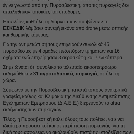
έγινε γνωστό από την Πυροσβεστική, από τις πυρκαγιές δεν
απειλήθηκαν κατοικίες και υποδομές. ‎
Επιπλέον, καθ' όλη τη διάρκεια των συμβάντων το
ΕΣΚΕΔΙΚ
λάμβανε συνεχή εικόνα από drone μέσω οπτικής
και θερμικής κάμερας.
Για την αντιμετώπισή τους επιχειρούν συνολικά 45
πυροσβέστες με 4 ομάδες πεζοπόρων τμημάτων και 16
οχήματα ενώ επιχείρησαν 8 αεροσκάφη και 7 ελικόπτερα.
Σημειώνεται ότι συνολικά το τελευταίο εικοσιτετράωρο
εκδηλώθηκαν
31 αγροτοδασικές πυρκαγιές
σε όλη τη
χώρα.
Σύμφωνα με την Πυροσβεστική, τα κατά τόπους ανακριτικά
γραφεία, καθώς και Κλιμάκια της Διεύθυνσης Αντιμετώπισης
Εγκλημάτων Εμπρησμού (Δ.Α.Ε.Ε.) διερευνούν τα αίτια
εκδήλωσης των πυρκαγιών.
Τέλος, η Πυροσβεστική καλεί όλους τους πολίτες, να είναι
ιδιαίτερα προσεκτικοί και σε περίπτωση πυρκαγιάς, για τη
δική τους ασφάλεια, να ακολουθούν πιστά τις υποδείξεις των