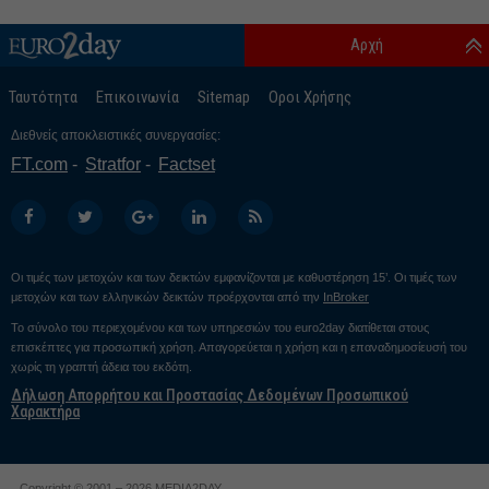
Αρχή
Ταυτότητα
Επικοινωνία
Sitemap
Οροι Χρήσης
Διεθνείς αποκλειστικές συνεργασίες:
FT.com
Stratfor
Factset
Οι τιμές των μετοχών και των δεικτών εμφανίζονται με καθυστέρηση 15’. Οι τιμές των
μετοχών και των ελληνικών δεικτών προέρχονται από την
InBroker
Το σύνολο του περιεχομένου και των υπηρεσιών του euro2day διατίθεται στους
επισκέπτες για προσωπική χρήση. Απαγορεύεται η χρήση και η επαναδημοσίευσή του
χωρίς τη γραπτή άδεια του εκδότη.
Δήλωση Απορρήτου και Προστασίας Δεδομένων Προσωπικού
Χαρακτήρα
Copyright © 2001 – 2026 MEDIA2DAY