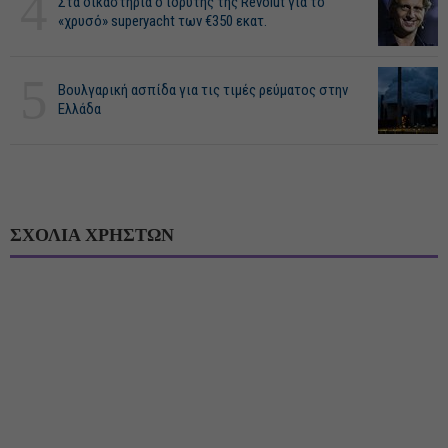
4
Στα δικαστήρια ο ιδρυτής της Revolut για το
«χρυσό» superyacht των €350 εκατ.
5
Βουλγαρική ασπίδα για τις τιμές ρεύματος στην
Ελλάδα
ΣΧΟΛΙΑ ΧΡΗΣΤΩΝ