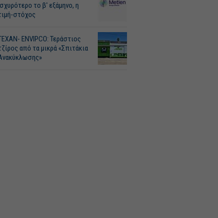
Ισχυρότερο το β' εξάμηνο, η
τιμή-στόχος
ΤΕΧΑΝ- ENVIPCO: Τεράστιος
τζίρος από τα μικρά «Σπιτάκια
Ανακύκλωσης»