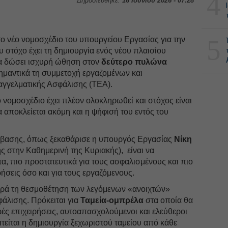
4
Δημοσιεύθηκε:
16 Ιουνίου 2026 - 07:28
5
 το νέο νομοσχέδιο του υπουργείου Εργασίας για την
 στόχο έχει τη δημιουργία ενός νέου πλαισίου
 να δώσει ισχυρή ώθηση στον
δεύτερο πυλώνα
ημαντικά τη συμμετοχή εργαζομένων και
αγγελματικής Ασφάλισης (ΤΕΑ).
νομοσχέδιο έχει πλέον ολοκληρωθεί και στόχος είναι
α αποκλείεται ακόμη και η ψήφισή του εντός του
μβασης, όπως ξεκαθάρισε η υπουργός Εργασίας
Νίκη
ς στην Καθημερινή της Κυριακής), είναι να
τα, πιο προστατευτικά για τους ασφαλισμένους και πιο
ιρήσεις όσο και για τους εργαζόμενους.
ορά τη θεσμοθέτηση των λεγόμενων «ανοιχτών»
άλισης. Πρόκειται για
Ταμεία-ομπρέλα
στα οποία θα
ές επιχειρήσεις, αυτοαπασχολούμενοι και ελεύθεροι
ιτείται η δημιουργία ξεχωριστού ταμείου από κάθε