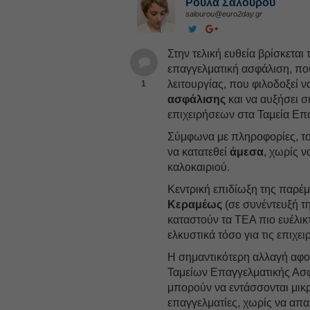
Ρούλα Σαλούρου
salourou@euro2day.gr
Στην τελική ευθεία βρίσκεται
επαγγελματική ασφάλιση, που
λειτουργίας, που φιλοδοξεί
1
ασφάλισης
και να αυξήσει σ
επιχειρήσεων στα Ταμεία Επ
Σύμφωνα με πληροφορίες, το 
να κατατεθεί
άμεσα
, χωρίς ν
καλοκαιριού.
Κεντρική επιδίωξη της παρέ
Κεραμέως
(σε συνέντευξή τη
καταστούν τα ΤΕΑ πιο ευέλικ
ελκυστικά τόσο για τις επιχε
Η σημαντικότερη αλλαγή αφ
Ταμείων Επαγγελματικής Ασφ
μπορούν να εντάσσονται μικρ
επαγγελματίες, χωρίς να απα