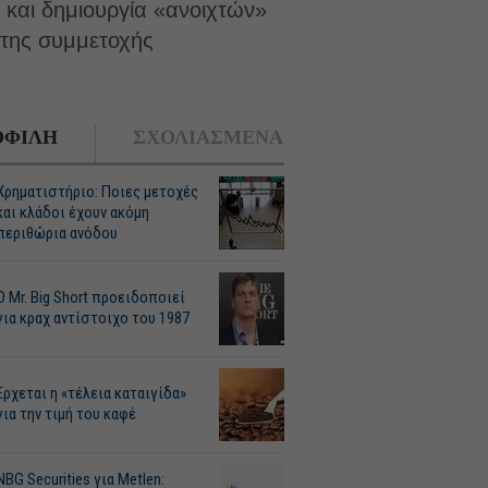
α και δημιουργία «ανοιχτών»
 της συμμετοχής
ΦΙΛΗ
ΣΧΟΛΙΑΣΜΕΝΑ
Χρηματιστήριο: Ποιες μετοχές
και κλάδοι έχουν ακόμη
περιθώρια ανόδου
O Mr. Big Short προειδοποιεί
για κραχ αντίστοιχο του 1987
Ερχεται η «τέλεια καταιγίδα»
για την τιμή του καφέ
NBG Securities για Metlen: