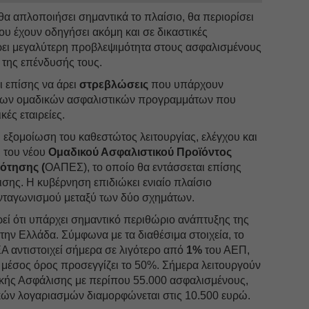
 θα απλοποιήσει σημαντικά το πλαίσιο, θα περιορίσει
ου έχουν οδηγήσει ακόμη και σε δικαστικές
ρει μεγαλύτερη προβλεψιμότητα στους ασφαλισμένους
 της επένδυσής τους.
ι επίσης να άρει
στρεβλώσεις
που υπάρχουν
 των ομαδικών ασφαλιστικών προγραμμάτων που
ές εταιρείες.
 εξομοίωση του καθεστώτος λειτουργίας, ελέγχου και
ι του νέου
Ομαδικού Ασφαλιστικού Προϊόντος
ότησης (
ΟΑΠΕΣ), το οποίο θα εντάσσεται επίσης
σης. Η κυβέρνηση επιδιώκει ενιαίο πλαίσιο
ανταγωνισμού μεταξύ των δύο σχημάτων.
εί ότι υπάρχει σημαντικό περιθώριο ανάπτυξης της
ην Ελλάδα. Σύμφωνα με τα διαθέσιμα στοιχεία, το
Α αντιστοιχεί σήμερα σε λιγότερο από
1%
του ΑΕΠ,
 μέσος όρος προσεγγίζει το 50%. Σήμερα λειτουργούν
ικής Ασφάλισης με περίπου 55.000 ασφαλισμένους,
κών λογαριασμών διαμορφώνεται στις 10.500 ευρώ.