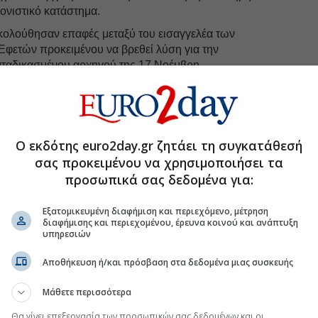
νιστικό κατάστημα.
ολούθησαν επαφές μεταξύ του εισαγγελέα των
Εφετών προκειμένου να βρεθεί λύση για την
ταδικασμένου αρχηγού της 17 Νοέμβρη.
συμφωνία που να επιτρέπει την παραμονή του στον
α επιστρέψει στη ΓΑΔΑ, όπου και παρέμεινε υπό
 νύχτας.
Ο εκδότης euro2day.gr ζητάει τη συγκατάθεσή
σας προκειμένου να χρησιμοποιήσει τα
uro2day.gr
στο
Google Discover!
προσωπικά σας δεδομένα για:
 εξελίξεις με την υπογραφη εγκυρότητας του Euro2day.gr
Εξατομικευμένη διαφήμιση και περιεχόμενο, μέτρηση
διαφήμισης και περιεχομένου, έρευνα κοινού και ανάπτυξη
FOLLOW US
υπηρεσιών
Ακολουθήστε τη σελίδα του
Euro2day.gr
στο
Linkedin
Αποθήκευση ή/και πρόσβαση στα δεδομένα μιας συσκευής
 εισαγγελέα
Μάθετε περισσότερα
αναμένεται να ολοκληρωθούν οι προβλεπόμενες
οίων η έκθεση σύλληψης και η δακτυλοσκόπηση.
Θα γίνει επεξεργασία των προσωπικών σας δεδομένων και οι