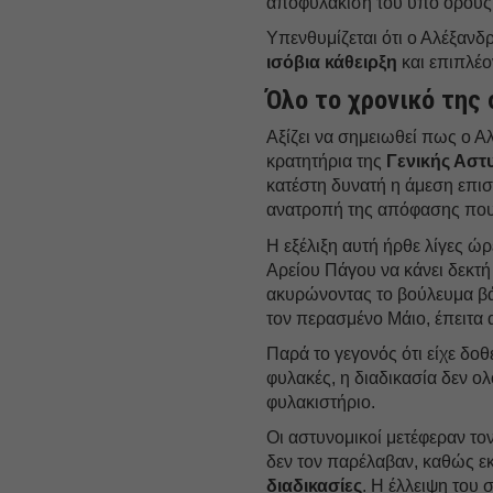
αποφυλάκισή του υπό όρους
Υπενθυμίζεται ότι ο Αλέξανδ
ισόβια κάθειρξη
και επιπλέο
Όλο το χρονικό της
Αξίζει να σημειωθεί πως ο 
κρατητήρια της
Γενικής Αστ
κατέστη δυνατή η άμεση επι
ανατροπή της απόφασης που 
Η εξέλιξη αυτή ήρθε λίγες ώ
Αρείου Πάγου να κάνει δεκτή
ακυρώνοντας το βούλευμα βά
τον περασμένο Μάιο, έπειτα 
Παρά το γεγονός ότι είχε δοθ
φυλακές, η διαδικασία δεν ο
φυλακιστήριο.
Οι αστυνομικοί μετέφεραν τ
δεν τον παρέλαβαν, καθώς 
διαδικασίες
. Η έλλειψη του