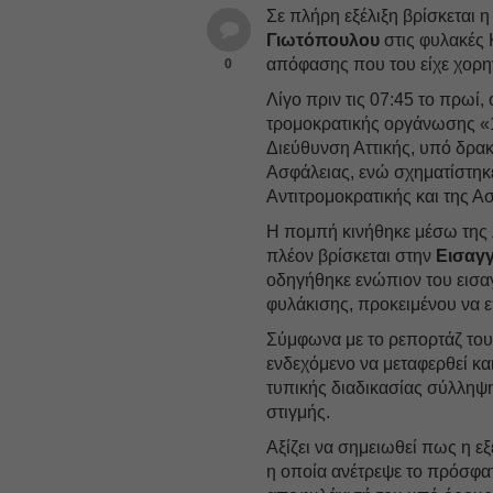
Σε πλήρη εξέλιξη βρίσκεται 
Γιωτόπουλου
στις φυλακές 
απόφασης που του είχε χορ
0
Λίγο πριν τις 07:45 το πρωί,
τρομοκρατικής οργάνωσης «
Διεύθυνση Αττικής, υπό δρακ
Ασφάλειας, ενώ σχηματίστηκ
Αντιτρομοκρατικής και της Α
Η πομπή κινήθηκε μέσω της 
πλέον βρίσκεται στην
Εισαγγ
οδηγήθηκε ενώπιον του εισαγ
φυλάκισης, προκειμένου να ε
Σύμφωνα με το ρεπορτάζ του
ενδεχόμενο να μεταφερθεί κα
τυπικής διαδικασίας σύλληψη
στιγμής.
Αξίζει να σημειωθεί πως η εξ
η οποία ανέτρεψε το πρόσφα