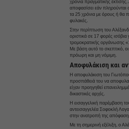
χρόνια πραγματικής έκτισης. 
αποφασίσει εάν πληρούνται 
τα 25 χρόνια με όρους ή θα 
φυλακές.
Στην περίπτωση του Αλέξανδρ
οριστικά σε 17 φορές ισόβια 
τρομοκρατικής οργάνωσης «
Με βάση αυτό το σκεπτικό, οι
πρόωρη και μη νόμιμη.
Αποφυλάκιση και αν
Η αποφυλάκιση του Γιωτόπου
προσπάθειά του να αποφυλακι
είχαν προηγηθεί επανειλημμέ
δικαστικές αρχές.
Η εισαγγελική παρέμβαση το
αντεισαγγελέα Σοφοκλή Λογο
στην ανατροπή της απόφαση
Με τη σημερινή εξέλιξη, ο Α