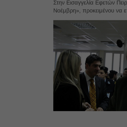
Στην Εισαγγελία Εφετών Πει
Νοέμβρη», προκειμένου να ε