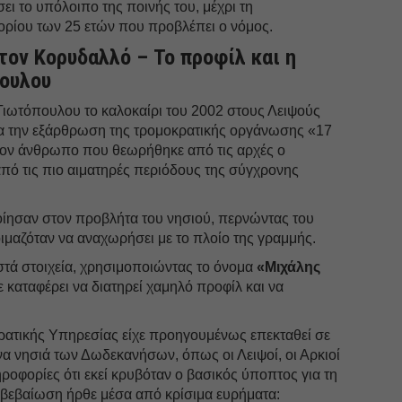
σει το υπόλοιπο της ποινής του, μέχρι τη
ρίου των 25 ετών που προβλέπει ο νόμος.
τον Κορυδαλλό – Το προφίλ και η
ουλου
ιωτόπουλου το καλοκαίρι του 2002 στους Λειψούς
ια την εξάρθρωση της τρομοκρατικής οργάνωσης «17
τον άνθρωπο που θεωρήθηκε από τις αρχές ο
πό τις πιο αιματηρές περιόδους της σύγχρονης
οίησαν στον προβλήτα του νησιού, περνώντας του
οιμαζόταν να αναχωρήσει με το πλοίο της γραμμής.
αστά στοιχεία, χρησιμοποιώντας το όνομα
«Μιχάλης
ε καταφέρει να διατηρεί χαμηλό προφίλ και να
κρατικής Υπηρεσίας είχε προηγουμένως επεκταθεί σε
α νησιά των Δωδεκανήσων, όπως οι Λειψοί, οι Αρκιοί
ηροφορίες ότι εκεί κρυβόταν ο βασικός ύποπτος για τη
βεβαίωση ήρθε μέσα από κρίσιμα ευρήματα: