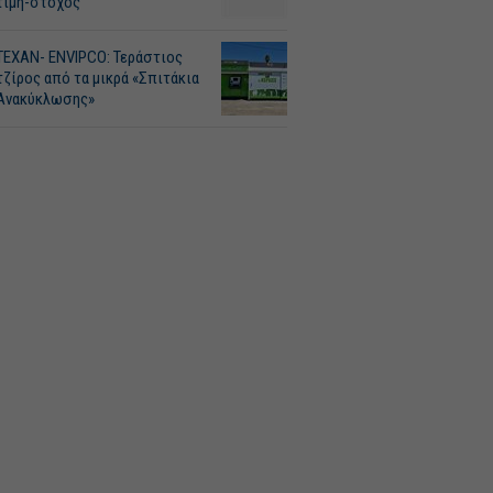
τιμή-στόχος
ΤΕΧΑΝ- ENVIPCO: Τεράστιος
τζίρος από τα μικρά «Σπιτάκια
Ανακύκλωσης»