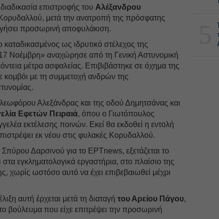
η διαδικασία επιστροφής του
Αλέξανδρου
Κορυδαλλού, μετά την ανατροπή της πρόσφατης
5
ηγήσει προσωρινή αποφυλάκιση.
 ο καταδικασμένος ως ιδρυτικό στέλεχος της
17 Νοέμβρη» αναχώρησε από τη Γενική Αστυνομική
όντεια μέτρα ασφαλείας. Επιβιβάστηκε σε όχημα της
ε κομβόι με τη συμμετοχή ανδρών της
στυνομίας.
λεωφόρου Αλεξάνδρας και της οδού Δημητσάνας και
ελία Εφετών Πειραιά
, όπου ο Γιωτόπουλος
γελέα εκτέλεσης ποινών. Εκεί θα εκδοθεί η εντολή
πιστρέψει εκ νέου στις φυλακές Κορυδαλλού.
 Σπύρου Δαρσινού για το ΕΡΤnews, εξετάζεται το
ι στα εγκληματολογικά εργαστήρια, στο πλαίσιο της
ς, χωρίς ωστόσο αυτό να έχει επιβεβαιωθεί μέχρι
έλιξη αυτή έρχεται μετά τη διαταγή
του Αρείου Πάγου
,
το βούλευμα που είχε επιτρέψει την προσωρινή