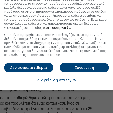
πληροφορίες από τη συσκευή σας (cookie, μοναδικά αναγνωριστικά
υμα μετά την απόφαση του Ε΄ Ποινικού Τμήματος του
και άλλα δεδομένα συσκευής) ενδέχεται να κοινοποιηθούν σε 237
παρόχους, οι οποίοι μπορούν να αποκτήσουν πρόσβαση σε αυτές ή
τή την εισαγγελική αναίρεση και ακύρωσε το
να τις αποθηκεύσουν. Αυτές οι πληροφορίες ενδέχεται επίσης να
γήσει στην αποφυλάκισή του μόλις τον περασμένο
χρησιμοποιηθούν συγκεκριμένα από αυτόν τον ιστότοπο. Εμείς και οι
 κράτησης, ο Αλέξανδρος Γιωτόπουλος βγήκε από το
συνεργάτες μας ενδέχεται να χρησιμοποιούμε ακριβή δεδομένα
γεωγραφικής τοποθεσίας.
Λίστα συνεργατών.
πιβιβάστηκε σε ταξί με προορισμό τις φυλακές
λικών. Ωστόσο σε μικρή απόσταση από το σπίτι οι
Ορισμένοι προμηθευτές μπορεί να επεξεργάζονται τα προσωπικά
δεδομένα σας με βάση το έννομο συμφέρον τους, αλλά μπορείτε να
σε ένα από τα περιπολικά με το οποίο μεταφέρθηκε
αρνηθείτε κάνοντας διαχείριση των παρακάτω επιλογών. Αναζητήστε
έναν σύνδεσμο στο κάτω μέρος αυτής της σελίδας ή στο μενού του
ιστοτόπου, για να διαχειριστείτε ή να ανακαλέσετε τη συναίνεσή σας
ινικού Δικαστηρίου της χώρας, του Αρείου Πάγου, επί
στις ρυθμίσεις απορρήτου και cookie.
 αναίρεση που είχε ασκήσει νωρίτερα ο αντεισαγγελέας
ής Λογοθέτης
. Έκριναν δηλαδή, όπως κι ο
Δεν συγκατατίθεμαι
Συναίνεση
αβιαστεί ο νόμος για τους πολυισοβίτες.
2021 που προβλέπει ότι ένας πολυισοβίτης θα πρέπει
Διαχείριση επιλογών
υλάχιστον 25 χρόνια πραγματικά, αλλά έκριναν επίσης
ου Εφετών Πειραιά είχε ελλιπή αιτιολογία.
όμος που καθιερώθηκε πρώτη φορά στο ποινικό μας
ες και προβλέπει ότι ένας καταδικασμένος σε
ισόβια δεν μπορεί να αποφυλακιστεί πριν από τα 25