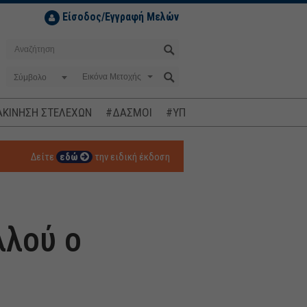
Είσοδος/Εγγραφή Μελών
Σύμβολο
ΚΙΝΗΣΗ ΣΤΕΛΕΧΩΝ
#ΔΑΣΜΟΙ
#ΥΠΟΚΛΟΠΕΣ
#ΠΛΗΘΩΡΙΣΜ
Δείτε
εδώ
την ειδική έκδοση
λλού ο