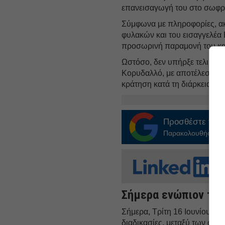
επανεισαγωγή του στο σωφρο
Σύμφωνα με πληροφορίες, ακ
φυλακών και του εισαγγελέα 
προσωρινή παραμονή του κα
Ωστόσο, δεν υπήρξε τελική 
Κορυδαλλό, με αποτέλεσμα ν
κράτηση κατά τη διάρκεια της
Προσθέστε το
E
Παρακολουθήστε τις
Σήμερα ενώπιον του
Σήμερα, Τρίτη 16 Ιουνίου, 
διαδικασίες, μεταξύ των οπ