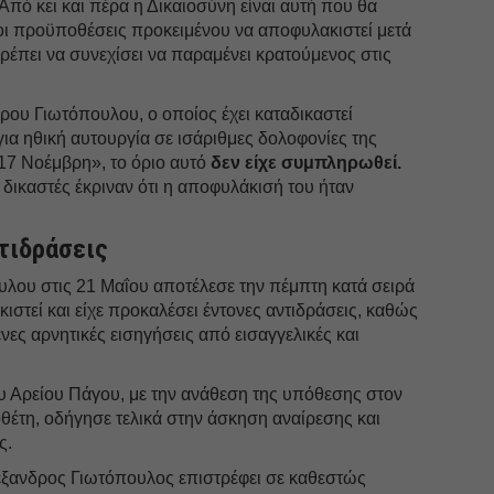
Από κει και πέρα η Δικαιοσύνη είναι αυτή που θα
οι προϋποθέσεις προκειμένου να αποφυλακιστεί μετά
πρέπει να συνεχίσει να παραμένει κρατούμενος στις
ου Γιωτόπουλου, ο οποίος έχει καταδικαστεί
για ηθική αυτουργία σε ισάριθμες δολοφονίες της
17 Νοέμβρη», το όριο αυτό
δεν είχε συμπληρωθεί.
 δικαστές έκριναν ότι η αποφυλάκισή του ήταν
τιδράσεις
λου στις 21 Μαΐου αποτέλεσε την πέμπτη κατά σειρά
στεί και είχε προκαλέσει έντονες αντιδράσεις, καθώς
νες αρνητικές εισηγήσεις από εισαγγελικές και
υ Αρείου Πάγου, με την ανάθεση της υπόθεσης στον
θέτη, οδήγησε τελικά στην άσκηση αναίρεσης και
ς.
λέξανδρος Γιωτόπουλος επιστρέφει σε καθεστώς