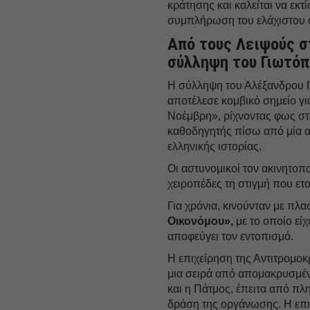
κράτησης και καλείται να εκτί
συμπλήρωση του ελάχιστου ο
Από τους Λειψούς σ
σύλληψη του Γιωτόπ
Η σύλληψη του Αλέξανδρου Γ
αποτέλεσε κομβικό σημείο γ
Νοέμβρη», ρίχνοντας φως σ
καθοδηγητής πίσω από μία α
ελληνικής ιστορίας.
Οι αστυνομικοί τον ακινητοπ
χειροπέδες τη στιγμή που ετ
Για χρόνια, κινούνταν με πλ
Οικονόμου»,
με το οποίο είχ
αποφεύγει τον εντοπισμό.
Η επιχείρηση της Αντιτρομο
μια σειρά από απομακρυσμέν
και η Πάτμος, έπειτα από πλ
δράση της οργάνωσης. Η επι