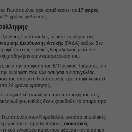
.
ρος Γιωτόπουλος έχει καταδικαστεί σε
17 φορές
ν 25 χρόνια φυλάκισης.
 σύλληψης
Αλέξανδρος Γιωτόπουλος πέρασε τη νύχτα στα
υνομικής Διεύθυνσης Αττικής
(ΓΑΔΑ) καθώς δεν
στροφή του στις φυλακές Κορυδαλλού μετά την
είχε οδηγήσει στην αποφυλάκισή του.
ρες μετά την απόφαση του Ε’ Ποινικού Τμήματος του
 την αναίρεση που είχε ασκήσει ο εισαγγελέας,
σει του οποίου ο Γιωτόπουλος είχε αποφυλακιστεί
από 24 χρόνια κράτησης.
εί εισαγγελική εντολή για την επιστροφή του στις
λοκληρώθηκε, καθώς δεν είχε εκδοθεί το απαραίτητο
ον Γιωτόπουλο στον Κορυδαλλό, ωστόσο οι φυλακές
εκκρεμούσαν οι προβλεπόμενες
διοικητικές
 σχετικού εγγράφου κατέστησε αδύνατη την επίσημη