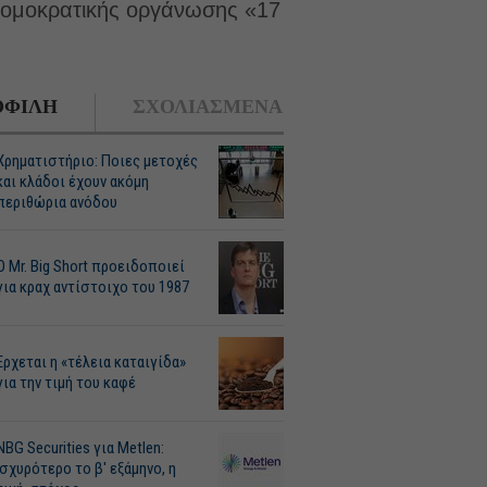
τρομοκρατικής οργάνωσης «17
ΦΙΛΗ
ΣΧΟΛΙΑΣΜΕΝΑ
Χρηματιστήριο: Ποιες μετοχές
και κλάδοι έχουν ακόμη
περιθώρια ανόδου
O Mr. Big Short προειδοποιεί
για κραχ αντίστοιχο του 1987
Ερχεται η «τέλεια καταιγίδα»
για την τιμή του καφέ
NBG Securities για Metlen:
Ισχυρότερο το β' εξάμηνο, η