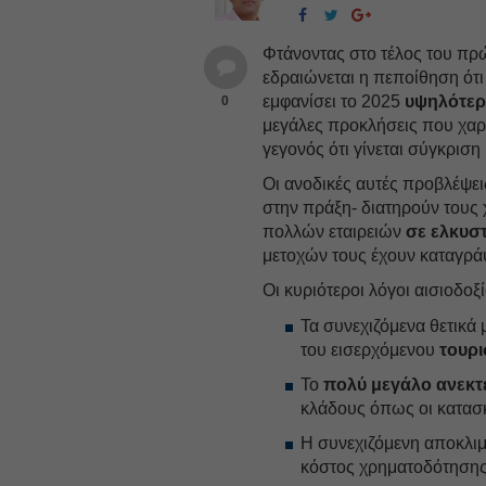
Φτάνοντας στο τέλος του πρώ
εδραιώνεται η πεποίθηση ότι
εμφανίσει το 2025
υψηλότερ
0
μεγάλες προκλήσεις που χαρα
γεγονός ότι γίνεται σύγκριση
Οι ανοδικές αυτές προβλέψε
στην πράξη- διατηρούν τους 
πολλών εταιρειών
σε ελκυστ
μετοχών τους έχουν καταγράψ
Οι κυριότεροι λόγοι αισιοδο
Τα συνεχιζόμενα θετικά
του εισερχόμενου
τουρι
Το
πολύ μεγάλο ανεκτ
κλάδους όπως οι κατασκ
Η συνεχιζόμενη αποκλ
κόστος χρηματοδότησης 