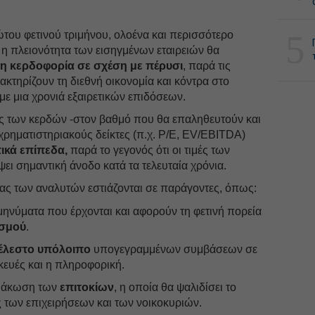
5
του φετινού τριμήνου, ολοένα και περισσότερο
 η πλειονότητα των εισηγμένων εταιρειών θα
η κερδοφορία σε σχέση με πέρυσι
, παρά τις
κτηρίζουν τη διεθνή οικονομία και κόντρα στο
 με μια χρονιά εξαιρετικών επιδόσεων.
ις των κερδών -στον βαθμό που θα επαληθευτούν και
χρηματιστηριακούς δείκτες (π.χ. P/E, EV/EBITDA)
ικά επίπεδα,
παρά το γεγονός ότι οι τιμές των
ει σημαντική άνοδο κατά τα τελευταία χρόνια.
ξίας των αναλυτών εστιάζονται σε παράγοντες, όπως:
 μηνύματα που έρχονται και αφορούν τη φετινή πορεία
σμού
.
έλεστο
υπόλοιπο
υπογεγραμμένων συμβάσεων σε
ευές και η πληροφορική.
ιμάκωση των
επιτοκίων
, η οποία θα ψαλιδίσει το
των επιχειρήσεων και των νοικοκυριών.