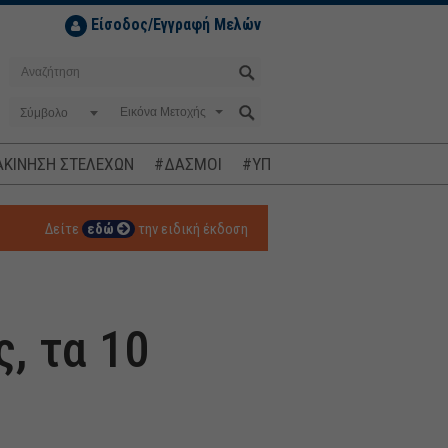
Είσοδος/Εγγραφή Μελών
Σύμβολο
ΚΙΝΗΣΗ ΣΤΕΛΕΧΩΝ
#ΔΑΣΜΟΙ
#ΥΠΟΚΛΟΠΕΣ
#ΠΛΗΘΩΡΙΣΜ
Δείτε
εδώ
την ειδική έκδοση
, τα 10