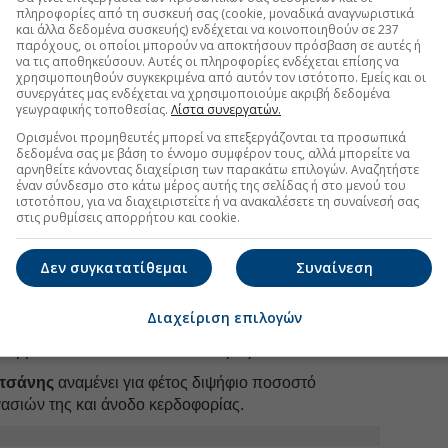
οσης 272 εκατ. ευρώ κατά την περυσινή χρήση.
πληροφορίες από τη συσκευή σας (cookie, μοναδικά αναγνωριστικά
και άλλα δεδομένα συσκευής) ενδέχεται να κοινοποιηθούν σε 237
arantis
αναμένει για φέτος άνοδο πωλήσεων κατά
παρόχους, οι οποίοι μπορούν να αποκτήσουν πρόσβαση σε αυτές ή
ι EBITDA κατά 12,7% (στα 92 εκατ. ευρώ).
να τις αποθηκεύσουν. Αυτές οι πληροφορίες ενδέχεται επίσης να
χρησιμοποιηθούν συγκεκριμένα από αυτόν τον ιστότοπο. Εμείς και οι
σε ανοδικά για τις εταιρείες που ευνοούνται από τον
συνεργάτες μας ενδέχεται να χρησιμοποιούμε ακριβή δεδομένα
γεωγραφικής τοποθεσίας.
Λίστα συνεργατών.
Αεροπορία Αιγαίου
και για τον
Διεθνή Αερολιμένα
κατά το πρώτο φετινό δίμηνο στην επιβατική κίνηση,
Ορισμένοι προμηθευτές μπορεί να επεξεργάζονται τα προσωπικά
δεδομένα σας με βάση το έννομο συμφέρον τους, αλλά μπορείτε να
 το εξωτερικό).
αρνηθείτε κάνοντας διαχείριση των παρακάτω επιλογών. Αναζητήστε
έναν σύνδεσμο στο κάτω μέρος αυτής της σελίδας ή στο μενού του
ώτο φετινό τρίμηνο με σαφώς υψηλότερη μέση
ιστοτόπου, για να διαχειριστείτε ή να ανακαλέσετε τη συναίνεσή σας
ν, με ό,τι αυτό σημαίνει για την οικονομική επίδοση
στις ρυθμίσεις απορρήτου και cookie.
όδου.
ικές εταιρείες της
Ideal Holdings
-πέραν της
Δεν συγκατατίθεμαι
Συναίνεση
πα Στάθης-, τα
Αττικά Πολυκαταστήματα
σουν μονοψήφιο ποσοστό αύξησης των πωλήσεών
Διαχείριση επιλογών
χίσει να αυξάνει τα λειτουργικά της κέρδη
 συμβάσεων άνω των 70 εκατ. ευρώ).
τσάνης
αναμένει για φέτος διψήφιο ποσοστό
ασιών της και άνοδο κερδοφορίας.