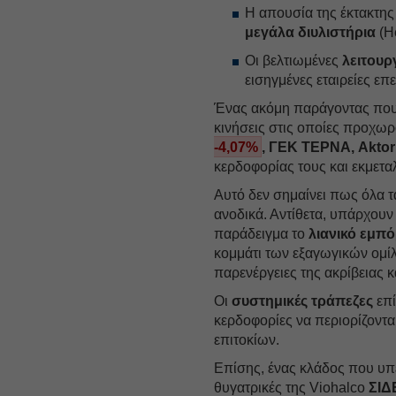
Η απουσία της έκτακτη
μεγάλα διυλιστήρια
(He
Οι βελτιωμένες
λειτουρ
εισηγμένες εταιρείες ε
Ένας ακόμη παράγοντας που θ
κινήσεις στις οποίες προχωρ
-4,07%
, ΓΕΚ ΤΕΡΝΑ, Aktor
κερδοφορίας τους και εκμετα
Αυτό δεν σημαίνει πως όλα τ
ανοδικά. Αντίθετα, υπάρχουν
παράδειγμα το
λιανικό εμπό
κομμάτι των εξαγωγικών ομίλω
παρενέργειες της ακρίβειας 
Οι
συστημικές τράπεζες
επί
κερδοφορίες να περιορίζοντ
επιτοκίων.
Επίσης, ένας κλάδος που υπέ
θυγατρικές της Viohalco
ΣΙΔ