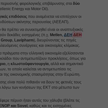
ς περυσινής φορολογικής επιβάρυνσης στα
δύο
llenic Energy και Motor Oil).
γικές επιδόσεις
που αναμένεται να επιτύχουν οι
πενδύσεων ακίνητης περιουσίας (ΑΕΕΑΠ).
α πρέπει να συνεκτιμηθεί είναι οι αναπτυξιακές
ούν δεκάδες εισηγμένες (π.χ.
Metlen,
ΔΕΗ
ΔΕΗ
 Group, Lavipharm
), διευρύνοντας τις πηγές
λλευόμενες συνέργειες και οικονομίες κλίμακας.
α πράγματα στην ελληνική οικονομία εξελίσσονται
 κλάδοι που αντιμετωπίζουν προκλήσεις, όπως για
ριο,
η
κλωστοϋφαντουργία,
αλλά και σημαντικό
ν, το οποίο καλείται να αντιμετωπίσει τις
και της οικονομικής στασιμότητας στην Ευρώπη.
σης είναι πολύ πιθανόν να δουν τις φετινές τους
αι λόγω των κινήσεων της ΕΚΤ στο μέτωπο των
φερε πέρυσι ήταν αυτός του χάλυβα (βλέπε τις
ΕΝΟΡ και Sovel
, καθώς και τις εισηγμένες