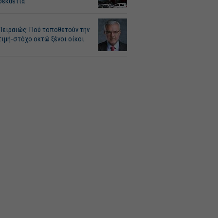
δεκαετία
Πειραιώς: Πού τοποθετούν την
τιμή-στόχο οκτώ ξένοι οίκοι