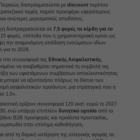
η Πειραιώς διαπραγματεύεται με
discount
περίπου
τραπεζικού τομέα, παρότι προσφέρει υψηλότερους
αι ανώτερες μερισματικές αποδόσεις.
οχή διαπραγματεύεται σε
7,5 φορές τα κέρδη για το
1,15 φορές, επίπεδα που η χρηματιστηριακή κρίνει ως
όψη την αναμενόμενη απόδοση ενσώματων ιδίων
 για το 2028.
αι στη συνεισφορά της
Εθνικής Ασφαλιστικής
,
αναμένει να αναβαθμίσει σημαντικά τη συμβολή της
η λήξη των υφιστάμενων συμβάσεων αποκλειστικότητας
θα μπορεί να αξιοποιήσει πλήρως το δίκτυο των
νομή ασφαλιστικών προϊόντων, μια στρατηγική που η
an 1.0».
φαλιστική ορίζουν συνεισφορά 120 εκατ. ευρώ το 2027
030, ενώ υπάρχει επιπλέον
δυνητικό upside
από το
αμβάνει B2B προσφορές και προϊόντα προστασίας,
νσωματωθεί στην επίσημη καθοδήγηση.
και από τη δομική υστέρηση της ελληνικής αγοράς σε