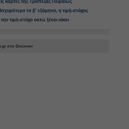
τις κάρτες της Τράπεζας Πειραιώς
 Ισχυρότερο το β' εξάμηνο, η τιμή-στόχος
την τιμή-στόχο οκτώ ξένοι οίκοι
.gr στο Discover