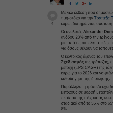
Με νέα έκθεση που δημοσιεύτη
τιμή-στόχο για την
Τράπεζα Π
ευρώ, διατηρώντας σύσταση
0
Οι αναλυτές
Alexander Dem
ανόδου 23% από την τρέχουσ
μια από τις πιο ελκυστικές ε
για όσους θέλουν να τοποθε
Ο κεντρικός άξονας του επεν
Σχεδιασμός
της τράπεζας, π
μετοχή (EPS CAGR) της τάξη
ευρώ για το 2026 και να φτάν
καθοδήγηση της διοίκησης.
Παράλληλα, η τράπεζα έχει δ
μετόχους σε μορφή μετρητών 
περίπου της τρέχουσας κεφαλ
σταδιακά από το 55% στο 65
8%.