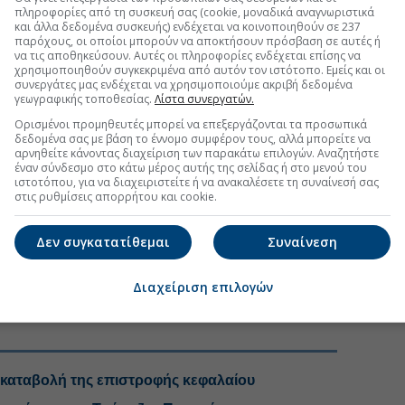
FOLLOW US
πληροφορίες από τη συσκευή σας (cookie, μοναδικά αναγνωριστικά
και άλλα δεδομένα συσκευής) ενδέχεται να κοινοποιηθούν σε 237
Ακολουθήστε τη σελίδα του
Euro2day.gr
στο
Linkedin
παρόχους, οι οποίοι μπορούν να αποκτήσουν πρόσβαση σε αυτές ή
να τις αποθηκεύσουν. Αυτές οι πληροφορίες ενδέχεται επίσης να
χρησιμοποιηθούν συγκεκριμένα από αυτόν τον ιστότοπο. Εμείς και οι
φώνεται από την έκθεση της Jefferies είναι αυτή μιας
συνεργάτες μας ενδέχεται να χρησιμοποιούμε ακριβή δεδομένα
ει επιτυχώς τη φάση εξυγίανσης και βρίσκεται πλέον
γεωγραφικής τοποθεσίας.
Λίστα συνεργατών.
λτίωσης
της κερδοφορίας, με ισχυρή κεφαλαιακή
Ορισμένοι προμηθευτές μπορεί να επεξεργάζονται τα προσωπικά
 στην επιστροφή κεφαλαίων στους μετόχους.
δεδομένα σας με βάση το έννομο συμφέρον τους, αλλά μπορείτε να
αρνηθείτε κάνοντας διαχείριση των παρακάτω επιλογών. Αναζητήστε
ει σε discount έναντι του κλάδου και τους καταλύτες
έναν σύνδεσμο στο κάτω μέρος αυτής της σελίδας ή στο μενού του
τα αποτελέσματα του πρώτου τριμήνου στις 30
ιστοτόπου, για να διαχειριστείτε ή να ανακαλέσετε τη συναίνεσή σας
στις ρυθμίσεις απορρήτου και cookie.
πτυξη του bancassurance μοντέλου από το 2027, η
ό σημείο εισόδου με ευνοϊκό risk/reward.
Δεν συγκατατίθεμαι
Συναίνεση
 τραπεζών
#Τιμή στόχος μετοχής
Διαχείριση επιλογών
eries
η καταβολή της επιστροφής κεφαλαίου