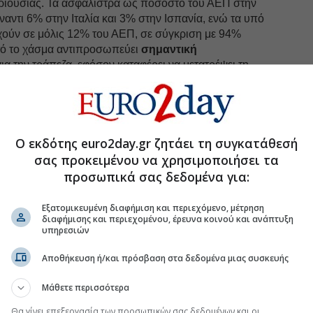
περιουσίας. Τα ασφάλιστρα ως ποσοστό του ΑΕΠ στην
ναντι 6% στην Ιταλία και 3% στην Ισπανία, ενώ τα υπό
ιχούν σε μόλις 12% του ΑΕΠ, σε σύγκριση με 94%
ό το χάσμα αντιπροσωπεύει
σημαντική
ια την τράπεζα, εφόσον καταφέρει να μετατρέψει τη
ε έσοδα από προμήθειες.
ο νέο Στρατηγικό Σχέδιο θέτει στόχο για δείκτη
ο 30% έως το 2030, από 34% που εκτιμάται για το
εωρεί εφικτό, σημειώνοντας ότι η Πειραιώς ήδη
Ο εκδότης euro2day.gr ζητάει τη συγκατάθεσή
είκτη κόστους μεταξύ των ελληνικών τραπεζών.
σας προκειμένου να χρησιμοποιήσει τα
26, οι αναλυτές προβλέπουν μια σταθερή αρχή της
προσωπικά σας δεδομένα για:
αση περίπου 1 δισ. ευρώ και σταθερά καθαρά έσοδα
ε ανοδική τάση να αναμένεται να εκδηλωθεί στη
Εξατομικευμένη διαφήμιση και περιεχόμενο, μέτρηση
διαφήμισης και περιεχομένου, έρευνα κοινού και ανάπτυξη
υπηρεσιών
Αποθήκευση ή/και πρόσβαση στα δεδομένα μιας συσκευής
uro2day.gr
στο
Google Discover!
 εξελίξεις με την υπογραφη εγκυρότητας του Euro2day.gr
Μάθετε περισσότερα
Θα γίνει επεξεργασία των προσωπικών σας δεδομένων και οι