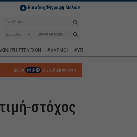
Είσοδος/Εγγραφή Μελών
Σύμβολο
ΚΙΝΗΣΗ ΣΤΕΛΕΧΩΝ
#ΔΑΣΜΟΙ
#ΥΠΟΚΛΟΠΕΣ
#ΠΛΗΘΩΡΙΣΜ
Δείτε
εδώ
την ειδική έκδοση
 τιμή-στόχος