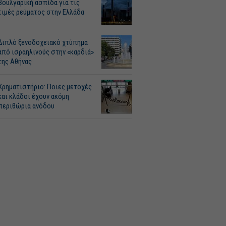
Βουλγαρική ασπίδα για τις
τιμές ρεύματος στην Ελλάδα
Διπλό ξενοδοχειακό χτύπημα
από ισραηλινούς στην «καρδιά»
της Αθήνας
Χρηματιστήριο: Ποιες μετοχές
και κλάδοι έχουν ακόμη
περιθώρια ανόδου