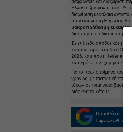
ασφαλίσεις και διαχείριση 
Ελλάδα βρίσκονται στο 1%, έ
διαχείριση κεφάλαια αντιστο
στην υπόλοιπη Ευρώπη. Αυτ
μακροπρόθεσμη ευκαιρία
γ
διασπορά του δικτύου της σ
Σε επίπεδο αποδοτικότητας, τ
κόστους προς έσοδα (CTI) στ
2026, κάτι που η Jefferies θ
καταγράφει τον χαμηλότερο δ
Για το πρώτο τρίμηνο του 20
χρονιάς, με πιστωτική επέκτ
τόκων σε τριμηνιαία βάση, μ
διάρκεια του έτους.
Προσθέστε το
E
Παρακολουθήστε τις