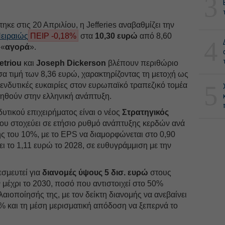
3
κε στις 20 Απριλίου, η Jefferies αναβαθμίζει την
ειραιώς
ΠΕΙΡ -0,18%
στα
10,30 ευρώ
από 8,60
4
 «
αγορά
».
etriou
και
Joseph Dickerson
βλέπουν περιθώριο
α τιμή των 8,36 ευρώ, χαρακτηρίζοντας τη μετοχή ως
5
πενδυτικές ευκαιρίες στον ευρωπαϊκό τραπεζικό τομέα
τηθούν στην ελληνική ανάπτυξη.
δυτικού επιχειρήματος είναι ο νέος
Στρατηγικός
ου στοχεύει σε ετήσιο ρυθμό ανάπτυξης κερδών ανά
ς του 10%, με το EPS να διαμορφώνεται στο 0,90
ει το 1,11 ευρώ το 2028, σε ευθυγράμμιση με την
εσμευτεί για
διανομές ύψους 5 δισ. ευρώ
στους
μέχρι το 2030, ποσό που αντιστοιχεί στο 50%
αιοποίησής της, με τον δείκτη διανομής να ανεβαίνει
% και τη μέση μερισματική απόδοση να ξεπερνά το