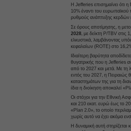
Η Jefferies επισημαίνει ότι 
10% έναντι του ευρωπαϊκού 
ρυθμούς ανάπτυξης κερδών κ
Σε όρους αποτίμησης, η μετ
2028
, με δείκτη P/TBV στις 
ελκυστικά, λαμβάνοντας υπ
κεφαλαίων (ROTE) στο 16,2%
Ιδιαίτερη βαρύτητα αποδίδετ
θυγατρικής που η Jefferies 
από το 2027 και μετά. Με τ
εντός του 2027, η Πειραιώς 
καταστημάτων της για τη δια
ίδια η διοίκηση αποκαλεί «Pl
Οι στόχοι για την Εθνική Ασ
και 210 εκατ. ευρώ έως το 2
«Plan 2.0», το οποίο περιλ
χωρίς αυτό να έχει ακόμα ε
Η δυναμική αυτή στηρίζεται 