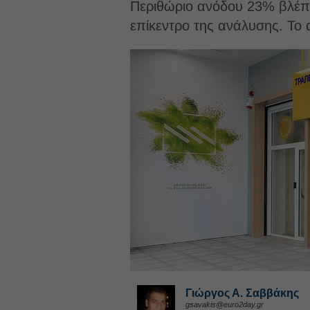
Περιθώριο ανόδου 23% βλέπο
επίκεντρο της ανάλυσης. Το d
Γιώργος Α. Σαββάκης
gsavakis@euro2day.gr