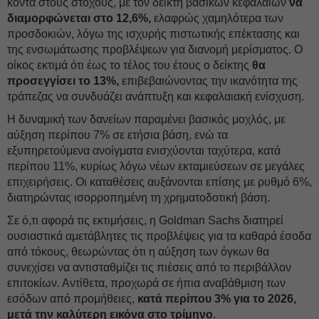
κοντά στους στόχους, με τον δείκτη βασικών κεφαλαίων
να
διαμορφώνεται στο 12,6%,
ελαφρώς χαμηλότερα των
προσδοκιών, λόγω της ισχυρής πιστωτικής επέκτασης και
της ενσωμάτωσης προβλέψεων για διανομή μερίσματος. Ο
οίκος εκτιμά ότι έως το τέλος του έτους ο δείκτης
θα
προσεγγίσει το 13%,
επιβεβαιώνοντας την ικανότητα της
τράπεζας να συνδυάζει ανάπτυξη και κεφαλαιακή ενίσχυση.
Η δυναμική των δανείων παραμένει βασικός μοχλός, με
αύξηση περίπου 7% σε ετήσια βάση, ενώ τα
εξυπηρετούμενα ανοίγματα ενισχύονται ταχύτερα, κατά
περίπου 11%, κυρίως λόγω νέων εκταμιεύσεων σε μεγάλες
επιχειρήσεις. Οι καταθέσεις αυξάνονται επίσης με ρυθμό 6%,
διατηρώντας ισορροπημένη τη χρηματοδοτική βάση.
Σε ό,τι αφορά τις εκτιμήσεις, η Goldman Sachs διατηρεί
ουσιαστικά αμετάβλητες τις προβλέψεις για τα καθαρά έσοδα
από τόκους, θεωρώντας ότι η αύξηση των όγκων θα
συνεχίσει να αντισταθμίζει τις πιέσεις από το περιβάλλον
επιτοκίων. Αντίθετα, προχωρά σε ήπια αναβάθμιση των
εσόδων από προμήθειες,
κατά περίπου 3% για το 2026,
μετά την καλύτερη εικόνα στο τρίμηνο
.