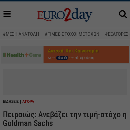
#ΜΕΣΗ ΑΝΑΤΟΛΗ
#ΤΙΜΕΣ-ΣΤΟΧΟΙ ΜΕΤΟΧΩΝ
#ΕΞΑΓΟΡΕΣ
Δείτε
εδώ
την ειδική έκδοση
ΕΙΔΗΣΕΙΣ
ΑΓΟΡΑ
Πειραιώς: Ανεβάζει την τιμή-στόχο η
Goldman Sachs