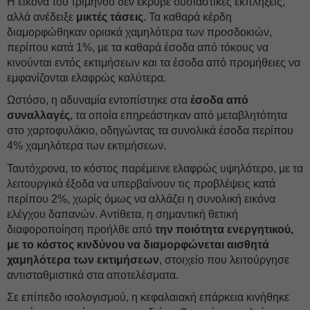
Η εικόνα του τριμήνου δεν έκρυβε ουσιαστικές εκπλήξεις,
αλλά ανέδειξε
μικτές τάσεις
. Τα καθαρά κέρδη
διαμορφώθηκαν οριακά χαμηλότερα των προσδοκιών,
περίπου κατά 1%, με τα καθαρά έσοδα από τόκους να
κινούνται εντός εκτιμήσεων και τα έσοδα από προμήθειες να
εμφανίζονται ελαφρώς καλύτερα.
Ωστόσο, η αδυναμία εντοπίστηκε στα
έσοδα από
συναλλαγές
, τα οποία επηρεάστηκαν από μεταβλητότητα
στο χαρτοφυλάκιο, οδηγώντας τα συνολικά έσοδα περίπου
4% χαμηλότερα των εκτιμήσεων.
Ταυτόχρονα, το κόστος παρέμεινε ελαφρώς υψηλότερο, με τα
λειτουργικά έξοδα να υπερβαίνουν τις προβλέψεις κατά
περίπου 2%, χωρίς όμως να αλλάζει η συνολική εικόνα
ελέγχου δαπανών. Αντίθετα, η σημαντική θετική
διαφοροποίηση προήλθε από
την ποιότητα ενεργητικού,
με το κόστος κινδύνου να διαμορφώνεται αισθητά
χαμηλότερα των εκτιμήσεων
, στοιχείο που λειτούργησε
αντισταθμιστικά στα αποτελέσματα.
Σε επίπεδο ισολογισμού, η κεφαλαιακή επάρκεια κινήθηκε