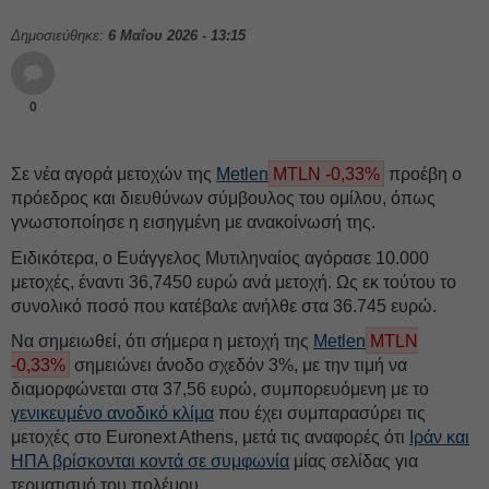
Δημοσιεύθηκε:
6 Μαΐου 2026 - 13:15
0
Σε νέα αγορά μετοχών της
Metlen
MTLN -0,33%
προέβη ο
πρόεδρος και διευθύνων σύμβουλος του ομίλου, όπως
γνωστοποίησε η εισηγμένη με ανακοίνωσή της.
Ειδικότερα, ο Ευάγγελος Μυτιληναίος αγόρασε 10.000
μετοχές, έναντι 36,7450 ευρώ ανά μετοχή. Ως εκ τούτου το
συνολικό ποσό που κατέβαλε ανήλθε στα 36.745 ευρώ.
Να σημειωθεί, ότι σήμερα η μετοχή της
Metlen
MTLN
-0,33%
σημειώνει άνοδο σχεδόν 3%, με την τιμή να
διαμορφώνεται στα 37,56 ευρώ, συμπορευόμενη με το
γενικευμένο ανοδικό κλίμα
που έχει συμπαρασύρει τις
μετοχές στο Euronext Athens, μετά τις αναφορές ότι
Ιράν και
ΗΠΑ βρίσκονται κοντά σε συμφωνία
μίας σελίδας για
τερματισμό του πολέμου.