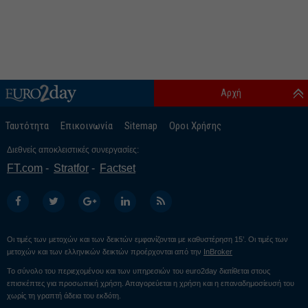
Αρχή
Ταυτότητα
Επικοινωνία
Sitemap
Οροι Χρήσης
Διεθνείς αποκλειστικές συνεργασίες:
FT.com
Stratfor
Factset
Οι τιμές των μετοχών και των δεικτών εμφανίζονται με καθυστέρηση 15’. Οι τιμές των
μετοχών και των ελληνικών δεικτών προέρχονται από την
InBroker
Το σύνολο του περιεχομένου και των υπηρεσιών του euro2day διατίθεται στους
επισκέπτες για προσωπική χρήση. Απαγορεύεται η χρήση και η επαναδημοσίευσή του
χωρίς τη γραπτή άδεια του εκδότη.