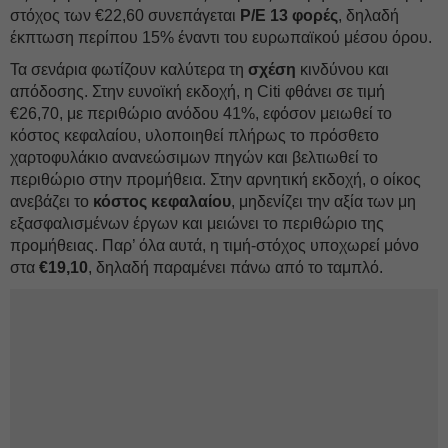
στόχος των €22,60 συνεπάγεται
P/E 13 φορές
, δηλαδή
έκπτωση περίπου 15% έναντι του ευρωπαϊκού μέσου όρου.
Τα σενάρια φωτίζουν καλύτερα τη
σχέση
κινδύνου και
απόδοσης. Στην ευνοϊκή εκδοχή, η Citi φθάνει σε τιμή
€26,70, με περιθώριο ανόδου 41%, εφόσον μειωθεί το
κόστος κεφαλαίου, υλοποιηθεί πλήρως το πρόσθετο
χαρτοφυλάκιο ανανεώσιμων πηγών και βελτιωθεί το
περιθώριο στην προμήθεια. Στην αρνητική εκδοχή, ο οίκος
ανεβάζει το
κόστος κεφαλαίου
, μηδενίζει την αξία των μη
εξασφαλισμένων έργων και μειώνει το περιθώριο της
προμήθειας. Παρ’ όλα αυτά, η τιμή-στόχος υποχωρεί μόνο
στα
€19,10
, δηλαδή παραμένει πάνω από το ταμπλό.