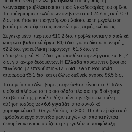
περίοδο 2026 με 2030
μεταβάλλει
το μέγεθος, τη
γεωγραφική εμβέλεια και το προφίλ κερδοφορίας του ομίλου.
Το πρόγραμμα επενδύσεων ανεβαίνει στα €24 δισ., από €10
δισ. που ήταν το προηγούμενο πλαίσιο, με τη μεγαλύτερη
βαρύτητα να πέφτει στις ανανεώσιμες πηγές ενέργειας.
Συγκεκριμένα, περίπου €10,2 δισ. προβλέπονται για
αιολικά
και
φωτοβολταϊκά έργα
, €4,6 δισ. για τα δίκτυα διανομής,
€2,2 δισ. για ευέλικτη παραγωγή, €1,5 δισ. για
υδροηλεκτρικά, €1,2 δισ. για αποθήκευση ενέργειας και €1,2
δισ. για κέντρα δεδομένων. Η
Ελλάδα
παραμένει ο βασικός
πυλώνας, με επενδύσεις €12,6 δισ., ενώ η Ρουμανία
απορροφά €5,1 δισ. και οι άλλες διεθνείς αγορές €6,5 δισ.
Το σημείο που δίνει βάρος στην έκθεση είναι ότι η Citi δεν
υιοθετεί πλήρως το πιο αισιόδοξο πλαίσιο της διοίκησης.
Στο βασικό της μοντέλο βάζει μόνο την εξασφαλισμένη
αύξηση ισχύος των
6,6 γιγαβάτ
, από συνολικό
χαρτοφυλάκιο 11,6 γιγαβάτ έως το 2030. Η πιθανή αξία από
πρόσθετα έργα ανανεώσιμων πηγών και από τα κέντρα
δεδομένων αντιμετωπίζεται με μεγαλύτερη
επιφύλαξη
.