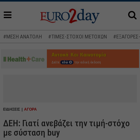
#ΜΕΣΗ ΑΝΑΤΟΛΗ
#ΤΙΜΕΣ-ΣΤΟΧΟΙ ΜΕΤΟΧΩΝ
#ΕΞΑΓΟΡΕΣ
Δείτε
εδώ
την ειδική έκδοση
ΕΙΔΗΣΕΙΣ
ΑΓΟΡΑ
ΔΕΗ: Γιατί ανεβάζει την τιμή-στόχο
με σύσταση buy