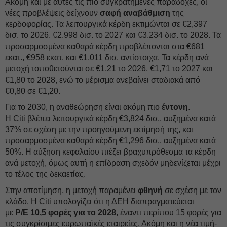
Ακόμη και με αυτές τις πιο συγκρατημένες παραδοχές, οι
νέες προβλέψεις δείχνουν
σαφή
αναβάθμιση
της
κερδοφορίας. Τα λειτουργικά κέρδη εκτιμώνται σε €2,397
δισ. το 2026, €2,998 δισ. το 2027 και €3,234 δισ. το 2028. Τα
προσαρμοσμένα καθαρά κέρδη προβλέπονται στα €681
εκατ., €958 εκατ. και €1,011 δισ. αντίστοιχα. Τα κέρδη ανά
μετοχή τοποθετούνται σε €1,21 το 2026, €1,71 το 2027 και
€1,80 το 2028, ενώ το μέρισμα ανεβαίνει σταδιακά από
€0,80 σε €1,20.
Για το 2030, η αναθεώρηση είναι ακόμη πιο
έντονη
.
Η Citi βλέπει λειτουργικά κέρδη €3,824 δισ., αυξημένα κατά
37% σε σχέση με την προηγούμενη εκτίμησή της, και
προσαρμοσμένα καθαρά κέρδη €1,296 δισ., αυξημένα κατά
50%. Η αύξηση κεφαλαίου πιέζει βραχυπρόθεσμα τα κέρδη
ανά μετοχή, όμως αυτή η επίδραση σχεδόν μηδενίζεται μέχρι
το τέλος της δεκαετίας.
Στην αποτίμηση, η μετοχή παραμένει
φθηνή
σε σχέση με τον
κλάδο. Η Citi υπολογίζει ότι η ΔΕH διαπραγματεύεται
με
P/E 10,5 φορές για το 2028
, έναντι περίπου 15 φορές για
τις συγκρίσιμες ευρωπαϊκές εταιρείες. Ακόμη και η νέα τιμή-