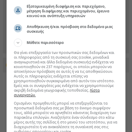
Εξατομικευμένη διαφήμιση και περιεχόμενο,
μέτρηση διαφήμισης και περιεχομένου, έρευνα
κοινού και ανάπτυξη υπηρεσιών
Αποθήκευση ή/και πρόσβαση στα δεδομένα μιας
συσκευής
Μάθετε περισσότερα
Θα γίνει επεξεργασία των προσωπικών σας δεδομένων και
οι πληροφορίες από τη συσκευή σας (cookie, μοναδικά
αναγνωριστικά και άλλα δεδομένα συσκευής) ενδέχεται να
Προσθέστε το euro2day.gr στο Discover
κοινοποιηθούν σε 237 παρόχους, οι οποίοι μπορούν να
αποκτήσουν πρόσβαση σε αυτές ή να τις αποθηκεύσουν.
Αυτές οι πληροφορίες ενδέχεται επίσης να
χρησιμοποιηθούν συγκεκριμένα από αυτόν τον ιστότοπο.
Εμείς και οι συνεργάτες μας ενδέχεται να χρησιμοποιούμε
ακριβή δεδομένα γεωγραφικής τοποθεσίας.
Λίστα
συνεργατών.
Ορισμένοι προμηθευτές μπορεί να επεξεργάζονται τα
προσωπικά δεδομένα σας με βάση το έννομο συμφέρον
τους, αλλά μπορείτε να αρνηθείτε κάνοντας διαχείριση των
παρακάτω επιλογών. Αναζητήστε έναν σύνδεσμο στο κάτω
μέρος αυτής της σελίδας ή στο μενού του ιστοτόπου, για να
διαχειριστείτε ή να ανακαλέσετε τη συναίνεσή σας στις
ρυθμίσεις απορρήτου και cookie.