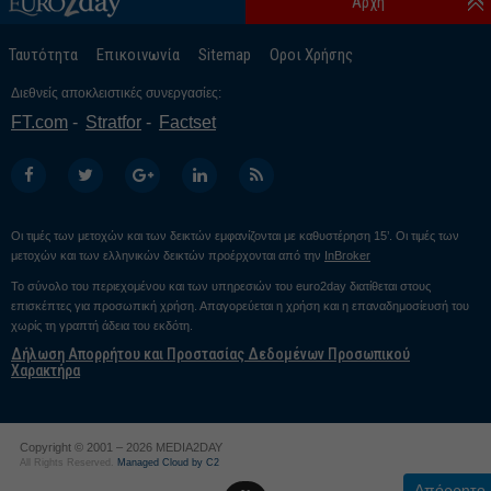
Αρχή
Ταυτότητα
Επικοινωνία
Sitemap
Οροι Χρήσης
Διεθνείς αποκλειστικές συνεργασίες:
FT.com
Stratfor
Factset
Οι τιμές των μετοχών και των δεικτών εμφανίζονται με καθυστέρηση 15’. Οι τιμές των
μετοχών και των ελληνικών δεικτών προέρχονται από την
InBroker
Το σύνολο του περιεχομένου και των υπηρεσιών του euro2day διατίθεται στους
επισκέπτες για προσωπική χρήση. Απαγορεύεται η χρήση και η επαναδημοσίευσή του
χωρίς τη γραπτή άδεια του εκδότη.
Δήλωση Απορρήτου και Προστασίας Δεδομένων Προσωπικού
Χαρακτήρα
Copyright © 2001 – 2026 MEDIA2DAY
All Rights Reserved.
Managed Cloud by C2
Απόρρητο