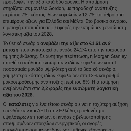
προεξοφλεί την αξία κατά δύο χρόνια. Η αποτίμηση
στηρίζεται σε μοντέλο Gordon, με παραδοχή ανάπτυξης
περίπου 7%, κόστος ιδίων κεφαλαίων 12,7% και άθροισμα
επιμέρους αξιών για Ελλάδα και Μάλτα. Στο βασικό σενάριο,
η μετοχή αποτιμάται σε 1,6 φορές την εκτιμώμενη ενσώματη
λογιστική αξία του 2028.
Το θετικό σενάριο
ανεβάζει την αξία στο €1,61 ανά
μετοχή
, που αντιστοιχεί σε άνοδο 24,2% από την τρέχουσα
τιμή της έκθεσης. Σε αυτή την περίπτωση, η Morgan Stanley
υποθέτει απόδοση ενσώματων ιδίων κεφαλαίων κατά 1
ποσοστιαία μονάδα υψηλότερη από το βασικό σενάριο,
χαμηλότερο κόστος ιδίων κεφαλαίων στο 12% και ρυθμό
μακροπρόθεσμης ανάπτυξης περίπου 8%. Η αποτίμηση
ανεβαίνει έτσι στις
2,2 φορές την ενσώματη λογιστική
αξία του 2028.
Οι
καταλύτες
για ένα τέτοιο σενάριο είναι η ταχύτερη αύξηση
επενδύσεων και ΑΕΠ στην Ελλάδα, η πιθανότητα
υψηλότερων επιτοκίων, οι κινήσεις βελτιστοποίησης
σταθμισμένων στοιχείων ενεργητικού, οι αγορές
επανεξυπηρετούμενων δανείων, πιθανές εξαγορές σε