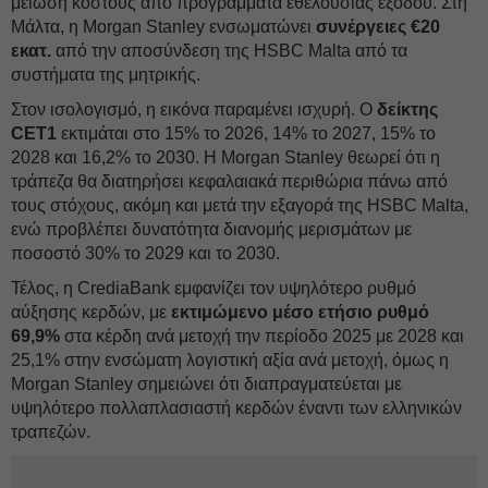
μείωση κόστους από προγράμματα εθελουσίας εξόδου. Στη
Μάλτα, η Morgan Stanley ενσωματώνει
συνέργειες €20
εκατ.
από την αποσύνδεση της HSBC Malta από τα
συστήματα της μητρικής.
Στον ισολογισμό, η εικόνα παραμένει ισχυρή. Ο
δείκτης
CET1
εκτιμάται στο 15% το 2026, 14% το 2027, 15% το
2028 και 16,2% το 2030. Η Morgan Stanley θεωρεί ότι η
τράπεζα θα διατηρήσει κεφαλαιακά περιθώρια πάνω από
τους στόχους, ακόμη και μετά την εξαγορά της HSBC Malta,
ενώ προβλέπει δυνατότητα διανομής μερισμάτων με
ποσοστό 30% το 2029 και το 2030.
Τέλος, η CrediaBank εμφανίζει τον υψηλότερο ρυθμό
αύξησης κερδών, με
εκτιμώμενο μέσο ετήσιο ρυθμό
69,9%
στα κέρδη ανά μετοχή την περίοδο 2025 με 2028 και
25,1% στην ενσώματη λογιστική αξία ανά μετοχή, όμως η
Morgan Stanley σημειώνει ότι διαπραγματεύεται με
υψηλότερο πολλαπλασιαστή κερδών έναντι των ελληνικών
τραπεζών.