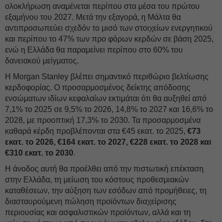
ολοκλήρωση αναμένεται περίπου στα μέσα του πρώτου
εξαμήνου του 2027. Μετά την εξαγορά, η Μάλτα θα
αντιπροσωπεύει σχεδόν το μισό των στοιχείων ενεργητικού
και περίπου το 47% των προ φόρων κερδών σε βάση 2025,
ενώ η Ελλάδα θα παραμείνει περίπου στο 60% του
δανειακού μείγματος.
Η Morgan Stanley βλέπει σημαντικό περιθώριο βελτίωσης
κερδοφορίας. Ο προσαρμοσμένος δείκτης απόδοσης
ενσώματων ιδίων κεφαλαίων εκτιμάται ότι θα αυξηθεί από
7,1% το 2025 σε 9,5% το 2026, 14,8% το 2027 και 16,6% το
2028, με προοπτική 17,3% το 2030. Τα προσαρμοσμένα
καθαρά κέρδη προβλέπονται στα €45 εκατ. το 2025,
€73
εκατ. το 2026, €164 εκατ. το 2027, €228 εκατ. το 2028 και
€310 εκατ. το 2030
.
Η άνοδος αυτή θα προέλθει από την πιστωτική επέκταση
στην Ελλάδα, τη μείωση του κόστους προθεσμιακών
καταθέσεων, την αύξηση των εσόδων από προμήθειες, τη
διασταυρούμενη πώληση προϊόντων διαχείρισης
περιουσίας και ασφαλιστικών προϊόντων, αλλά και τη