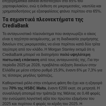
επιχειρηματικά δάνεια αντιστοιχούν στο 85% του
χαρτοφυλακίου, ενώ η έκθεση σε μικρομεσαίες, ναυτιλία και
χρηματοδοτήσεις με εξασφαλίσεις φτάνει περίπου στο 65%.
Τα σημαντικά πλεονεκτήματα της
CrediaBank
Το ανταγωνιστικό πλεονέκτημα που αναγνωρίζει ο οίκος
είναι η ταχύτητα εκταμίευσης, με τη διαδικασία χορήγησης
δανείων στις μικρομεσαίες να είναι περίπου κατά δύο τρίτα
ταχύτερη από τον κλάδο. Η Morgan Stanley εκτιμά ότι η
CrediaBank μπορεί να διατηρήσει
πολύ υψηλότερη
πιστωτική επέκταση
από τους ανταγωνιστές της. Για την
περίοδο 2025 με 2028, προβλέπει αύξηση δανείων στην
Ελλάδα με μέσο ετήσιο ρυθμό 15,9%, έναντι 6% με 7,3% για
τις τέσσερις μεγάλες τράπεζες.
Καθοριστικό ρόλο στην επόμενη φάση θα έχει και η εξαγορά
του
70% της HSBC Malta
, έναντι €200 εκατ. σε μετρητά. Η
συναλλαγή αποτιμά την τράπεζα της Μάλτας σε 0,48 φορές
την ενσώματη λογιστική αξία του πρώτου εξαμήνου του
2025 και περίπου 4 φορές τα κέρδη του 2025. Η