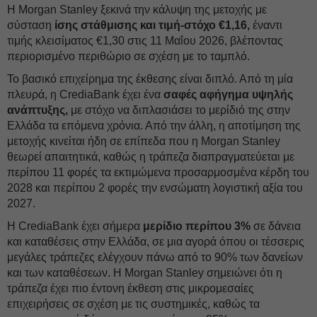
Η Morgan Stanley ξεκινά την κάλυψη της μετοχής με
σύσταση
ίσης στάθμισης και τιμή-στόχο €1,16,
έναντι
τιμής κλεισίματος €1,30 στις 11 Μαΐου 2026, βλέποντας
περιορισμένο περιθώριο σε σχέση με το ταμπλό.
Το βασικό επιχείρημα της έκθεσης είναι διπλό. Από τη μία
πλευρά, η CrediaBank έχει ένα
σαφές αφήγημα υψηλής
ανάπτυξης,
με στόχο να διπλασιάσει το μερίδιό της στην
Ελλάδα τα επόμενα χρόνια. Από την άλλη, η αποτίμηση της
μετοχής κινείται ήδη σε επίπεδα που η Morgan Stanley
θεωρεί απαιτητικά, καθώς η τράπεζα διαπραγματεύεται με
περίπου 11 φορές τα εκτιμώμενα προσαρμοσμένα κέρδη του
2028 και περίπου 2 φορές την ενσώματη λογιστική αξία του
2027.
Η CrediaBank έχει σήμερα
μερίδιο περίπου 3%
σε δάνεια
και καταθέσεις στην Ελλάδα, σε μια αγορά όπου οι τέσσερις
μεγάλες τράπεζες ελέγχουν πάνω από το 90% των δανείων
και των καταθέσεων. Η Morgan Stanley σημειώνει ότι η
τράπεζα έχει πιο έντονη έκθεση στις μικρομεσαίες
επιχειρήσεις σε σχέση με τις συστημικές, καθώς τα