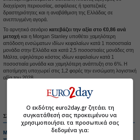
διαχείριση περιουσίας, ασφάλειες ή τραπεζικές
δραστηριότητες και η αναβάθμιση της Ελλάδας σε
ανεπτυγμένη αγορά.
Το αρνητικό σενάριο
κατεβάζει την αξία στο €0,86 ανά
μετοχή
και η Morgan Stanley υποθέτει χαμηλότερη
απόδοση ενσώματων ιδίων κεφαλαίων κατά 1 ποσοστιαία
μονάδα στην Ελλάδα και κατά 2,5 ποσοστιαίες μονάδες στη
Μάλτα, υψηλότερο κόστος ιδίων κεφαλαίων κατά 1
ποσοστιαία μονάδα και χαμηλότερη ανάπτυξη στο 6%. Η
αποτίμηση υποχωρεί στις 1,2 φορές την ενσώματη λογιστική
αξία του 2028.
#CrediaBank
#Τιμή στόχος μετοχής
#Morgan Stanley
Ο εκδότης euro2day.gr ζητάει τη
συγκατάθεσή σας προκειμένου να
ΣΧΕΤΙΚΑ ΘΕΜΑΤΑ
χρησιμοποιήσει τα προσωπικά σας
δεδομένα για:
Morgan Stanley: Ψήφος εμπιστοσύνης στις τράπεζες,
πού ποντάρει για το Q2