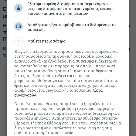
Εξατομικευμένη διαφήμιση και περιεχόμενο,
μέτρηση διαφήμισης και περιεχομένου, έρευνα
Εκτόξευση κερδών για τη Morgan Stanley, μπαράζ
κοινού και ανάπτυξη υπηρεσιών
μεγάλων ντιλ
Αποθήκευση ή/και πρόσβαση στα δεδομένα μιας
Η στρατηγική της CrediaBank για την HSBC Μάλτας-Το
συσκευής
παράπονο Καρυστιανού-Παραγγελία «μαμούθ» από
Προκοπίου
Μάθετε περισσότερα
NBG Securities για Metlen: Ισχυρότερο το β' εξάμηνο, η
Θα γίνει επεξεργασία των προσωπικών σας δεδομένων και
τιμή-στόχος
οι πληροφορίες από τη συσκευή σας (cookie, μοναδικά
αναγνωριστικά και άλλα δεδομένα συσκευής) ενδέχεται να
κοινοποιηθούν σε 237 παρόχους, οι οποίοι μπορούν να
αποκτήσουν πρόσβαση σε αυτές ή να τις αποθηκεύσουν.
Αυτές οι πληροφορίες ενδέχεται επίσης να
χρησιμοποιηθούν συγκεκριμένα από αυτόν τον ιστότοπο.
Εμείς και οι συνεργάτες μας ενδέχεται να χρησιμοποιούμε
ακριβή δεδομένα γεωγραφικής τοποθεσίας.
Λίστα
συνεργατών.
Ορισμένοι προμηθευτές μπορεί να επεξεργάζονται τα
προσωπικά δεδομένα σας με βάση το έννομο συμφέρον
τους, αλλά μπορείτε να αρνηθείτε κάνοντας διαχείριση των
παρακάτω επιλογών. Αναζητήστε έναν σύνδεσμο στο κάτω
μέρος αυτής της σελίδας ή στο μενού του ιστοτόπου, για να
διαχειριστείτε ή να ανακαλέσετε τη συναίνεσή σας στις
ρυθμίσεις απορρήτου και cookie.